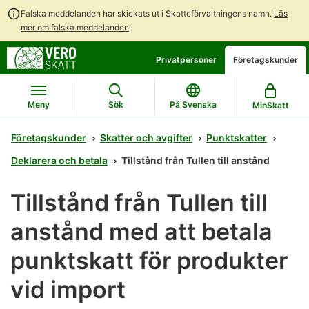
Falska meddelanden har skickats ut i Skatteförvaltningens namn.
Läs
mer om falska meddelanden
.
Gå
Gå
Privatpersoner
Företagskunder
direkt
till
till
hela
innehållet
webbplatsens
Meny
Sök
På Svenska
MinSkatt
sökning
Företagskunder
Skatter och avgifter
Punktskatter
Deklarera och betala
Tillstånd från Tullen till anstånd
Tillstånd från Tullen till
anstånd med att betala
punktskatt för produkter
vid import