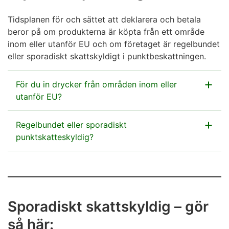
Så här sköter du producentansvaret - Tillstånds-
och tillsynsverket
Tidsplanen för och sättet att deklarera och betala
beror på om produkterna är köpta från ett område
Åland har ett eget motsvarande producentregister.
inom eller utanför EU och om företaget är regelbundet
eller sporadiskt skattskyldigt i punktbeskattningen.
För du in drycker från områden inom eller
utanför EU?
Punktskatt på dryckesförpackningar ska betalas både
Regelbundet eller sporadiskt
för de dryckesförpackningar som förs in från
punktskatteskyldig?
områden inom EU och för de dryckesförpackningar
som importeras från områden utanför EU.
Ett punktskattetillstånd fastställer om företaget är
regelbundet eller sporadiskt skattskyldigt i
När drycker förs in till Finland från en EU-
punktbeskattningen.
medlemsstat ska punktskatten på
Sporadiskt skattskyldig – gör
dryckesförpackningarna deklareras och betalas
Regelbundet skattskyldiga
är de producenter och
till Skatteförvaltningen.
så här:
importörer av läske- och alkoholdrycker som har