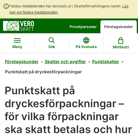
Falska meddelanden har skickats ut i Skatteförvaltningens namn.
Läs
mer om falska meddelanden
.
Gå
Gå
Privatpersoner
Företagskunder
direkt
till
till
hela
innehållet
webbplatsens
Meny
Sök
På Svenska
MinSkatt
sökning
Företagskunder
Skatter och avgifter
Punktskatter
Punktskatt på dryckesförpackningar
Punktskatt på
dryckesförpackningar –
för vilka förpackningar
ska skatt betalas och hur