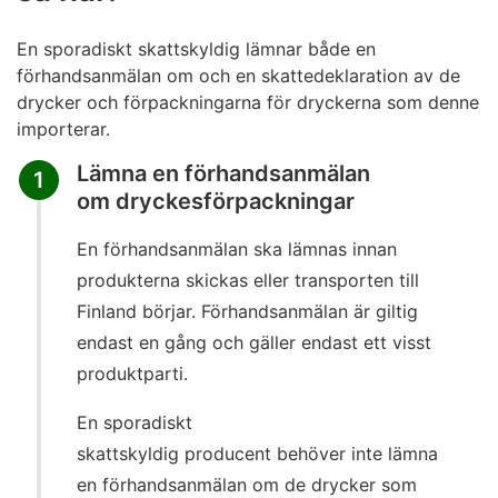
ansökt om ett punktskattetillstånd för sin
Punktskatten på dryckesförpackningar som
verksamhet, såsom tillstånd för en registrerad
En sporadiskt skattskyldig lämnar både en
importeras från områden utanför EU betalas i
upplagshavare eller registrerad mottagare. Till
förhandsanmälan om och en skattedeklaration av de
allmänhet i förtullningsförfarandet till Tullen. Skatten
exempel stora bryggerier, producenter av
drycker och förpackningarna för dryckerna som denne
betalas till Skatteförvaltningen i stället för Tullen
läskedrycker och partiaffärer är i allmänhet
importerar.
endast om
betalningsanstånd
har beviljats för
regelbundet skattskyldiga.
betalningen av tullavgifterna. Läs mer om
Lämna en förhandsanmälan
1
Sporadiskt skattskyldiga
är typiskt de importörer av
förtullningsförfarandet
på Tullens webbplats.
om dryckesförpackningar
läske- och alkoholdrycker som inte har ett
punktskattetillstånd, såsom ett tillstånd för en
En förhandsanmälan ska lämnas innan
registrerad upplagshavare eller registrerad
produkterna skickas eller transporten till
mottagare. Verksamheten för en sporadiskt
Finland börjar. Förhandsanmälan är giltig
skattskyldig kan dock till sin karaktär vara
endast en gång och gäller endast ett visst
kontinuerligt och regelbundet. Exempelvis små
produktparti.
livsmedelsaffärer, restauranger och kaféer är i
allmänhet sporadiskt skattskyldiga.
En sporadiskt
Läs mer om punktskattetillstånd
skattskyldig producent behöver inte lämna
en förhandsanmälan om de drycker som