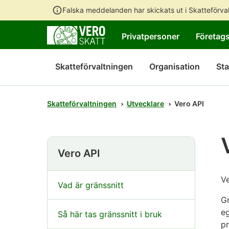
Falska meddelanden har skickats ut i Skatteförv
Privatpersoner
Företag
Skatteförvaltningen
Organisation
Sta
Skatteförvaltningen
Utvecklare
Vero API
Vero API
Ve
Vad är gränssnitt
Gr
e
Så här tas gränssnitt i bruk
pr