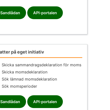
Sandlådan
API-portalen
atter på eget initiativ
Skicka sammandragsdeklaration för moms
Skicka momsdeklaration
Sök lämnad momsdeklaration
Sök momsperioder
Sandlådan
API-portalen