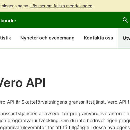
altningens namn.
Läs mer om falska meddelanden
.
Gå
Gå
skunder
direkt
till
till
hela
innehållet
webbplatsens
tistik
Nyheter och evenemang
Kontakta oss
Utv
sökning
Vero API
ro API är Skatteförvaltningens gränssnittstjänst. Vero API fu
änssnittstjänsten är avsedd för programvaruleverantörer oc
gen programvaruutveckling. Om du inte bedriver egen prog
ogramvaruleverantör för att få tillgång till dessa nya egen