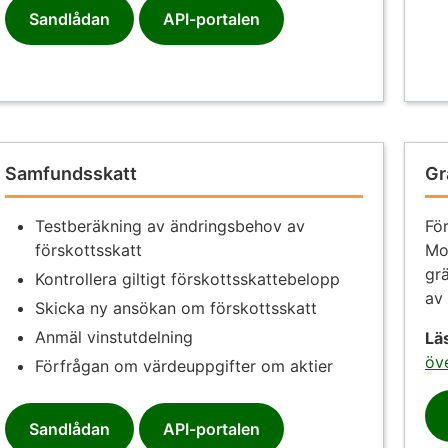
Sandlådan
API-portalen
Samfundsskatt
Gr
Testberäkning av ändringsbehov av
Fö
förskottsskatt
Mo
gr
Kontrollera giltigt förskottsskattebelopp
av 
Skicka ny ansökan om förskottsskatt
Anmäl vinstutdelning
Lä
öve
Förfrågan om värdeuppgifter om aktier
Sandlådan
API-portalen