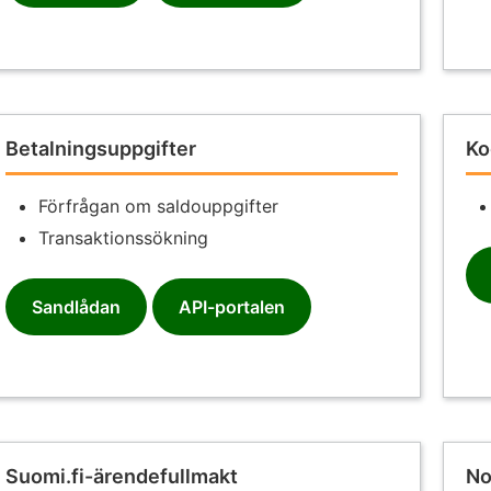
Betalningsuppgifter
Ko
Förfrågan om saldouppgifter
Transaktionssökning
Sandlådan
API-portalen
Suomi.fi-ärendefullmakt
No