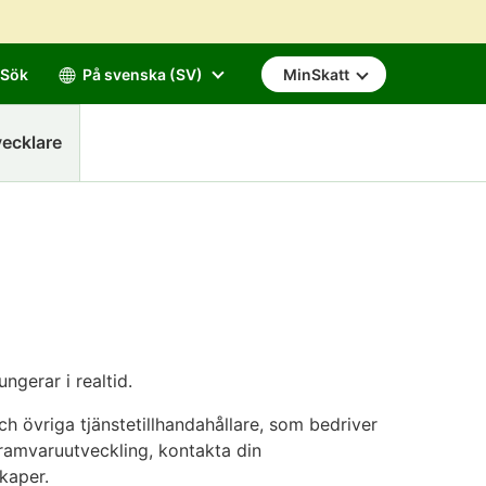
Sök
På svenska (SV)
MinSkatt
ecklare
ngerar i realtid.
h övriga tjänstetillhandahållare, som bedriver
ramvaruutveckling, kontakta din
skaper.