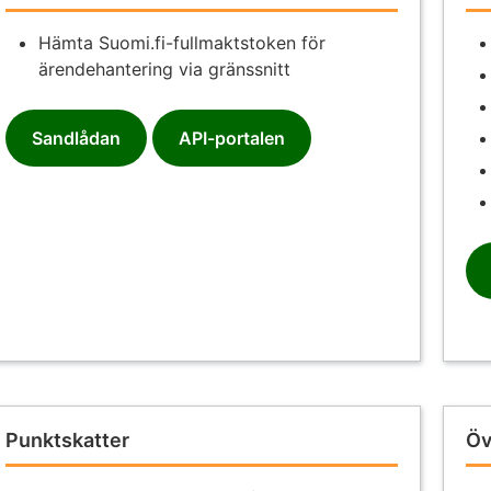
Hämta Suomi.fi-fullmaktstoken för
ärendehantering via gränssnitt
Sandlådan
API-portalen
Punktskatter
Öv