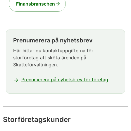
Finansbranschen
Prenumerera på nyhetsbrev
Notisen
börjar.
Här hittar du kontaktuppgifterna för
storföretag att sköta ärenden på
Skatteförvaltningen.
Prenumerera på nyhetsbrev för företag
Notisen
slutar
Storföretagskunder