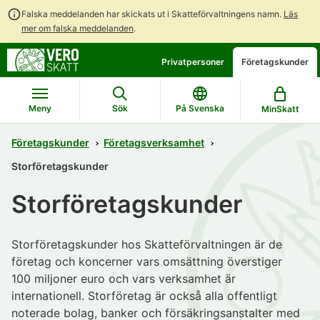
Falska meddelanden har skickats ut i Skatteförvaltningens namn.
Läs
mer om falska meddelanden
.
Gå
Gå
Privatpersoner
Företagskunder
direkt
till
till
hela
innehållet
webbplatsens
Meny
Sök
På Svenska
MinSkatt
sökning
Företagskunder
Företagsverksamhet
Storföretagskunder
Storföretagskunder
Storföretagskunder hos Skatteförvaltningen är de
företag och koncerner vars omsättning överstiger
100 miljoner euro och vars verksamhet är
internationell. Storföretag är också alla offentligt
noterade bolag, banker och försäkringsanstalter med