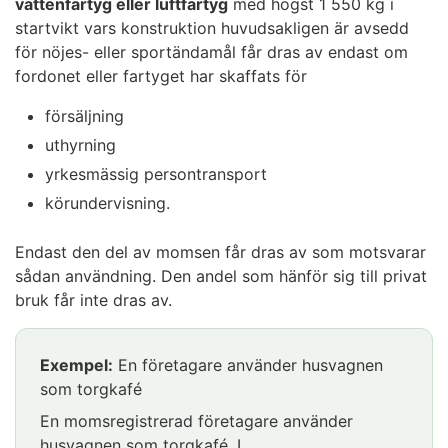
vattenfartyg eller luftfartyg
med högst 1 550 kg i
personbilen som hens företag äger enbart i den
startvikt vars konstruktion huvudsakligen är avsedd
avdragsberättigande rörelseverksamheten.
för nöjes- eller sportändamål får dras av endast om
Företaget laddar bilen i sitt egnahemshus vars
fordonet eller fartyget har skaffats för
elavtal är företagarens privata avtal.
Egnahemshuset är företagarens hem men
försäljning
också företagets enda kontor.
uthyrning
Den el som går åt när elbilen laddas mäts med
yrkesmässig persontransport
en separat mätare. Om företagaren pålitligt kan
körundervisning.
visa vilken del av elen endast använts för att
ladda företagets bil kan hen dra av denna
Endast den del av momsen får dras av som motsvarar
andel av momsen som ingår i elräkningen för
sådan användning. Den andel som hänför sig till privat
fastigheten.
bruk får inte dras av.
Exempel:
En arbetstagare eller delägare
betalar för laddningen av aktiebolagets elbil
Exempel:
En företagare använder husvagnen
Arbetstagaren eller delägaren laddar bolagets
som torgkafé
elbil och betalar själv för laddningen. Elbilen
En momsregistrerad företagare använder
används uteslutande i rörelseverksamhet som
husvagnen som torgkafé. I
berättigar till avdrag. Arbetstagaren eller