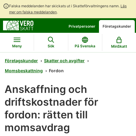
Falska meddelanden har skickats ut i Skatteförvaltningens namn.
Läs
mer om falska meddelanden
.
Gå
Gå
Öppna
Privatpersoner
Företagskunder
direkt
till
en
till
hela
chattbot-
innehållet
webbplatsens
diskussion
Meny
Sök
På Svenska
MinSkatt
sökning
Företagskunder
Skatter och avgifter
Momsbeskattning
Fordon
Anskaffning och
driftskostnader för
fordon: rätten till
momsavdrag