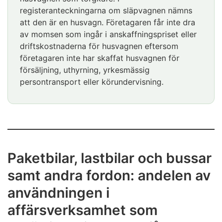
registeranteckningarna om släpvagnen nämns
delägaren debiterar bolaget för de
att den är en husvagn. Företagaren får inte dra
laddningskostnader som hen betalat. Bolaget
av momsen som ingår i anskaffningspriset eller
får inte dra av den moms som ingår i den
driftskostnaderna för husvagnen eftersom
ursprungliga fakturan eller det ursprungliga
företagaren inte har skaffat husvagnen för
kvittot som arbetstagaren eller delägaren fått.
försäljning, uthyrning, yrkesmässig
persontransport eller körundervisning.
Paketbilar, lastbilar och bussar
samt andra fordon: andelen av
användningen i
affärsverksamhet som