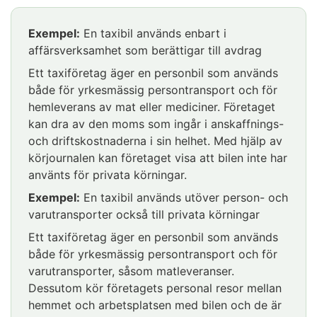
Exempel:
Taxibilen används för yrkesmässig
anskaffat en personbil som bolagets
persontransport och privata körningar
Exempel:
arbetstagare använder för att sköta
En taxibil används enbart i
Taxiföretaget äger en personbil som används
affärsverksamhet som berättigar till avdrag
arbetsuppgifter. När bilen endast används för
både för yrkesmässig persontransport och för
arbetsuppgifter kan företaget dra av den
Ett taxiföretag äger en personbil som används
privata körningar. Företaget kan dra av den
moms som ingår i anskaffnings- och
både för yrkesmässig persontransport och för
moms som ingår i anskaffningspriset och
driftskostnaderna i sin helhet. Med hjälp av
hemleverans av mat eller mediciner. Företaget
driftskostnaderna för denna personbil till den
körjournalen kan företaget visa att bilen inte
kan dra av den moms som ingår i anskaffnings-
del bilen används i taxiverksamheten. Företaget
har använts för privata körningar.
och driftskostnaderna i sin helhet. Med hjälp av
får inte dras av den del som hänför sig till
körjournalen kan företaget visa att bilen inte har
Om arbetstagarna däremot använder den
privata körningar. Företaget ska visa
använts för privata körningar.
personbil som företaget äger också för privata
exempelvis med hjälp av en körjournal vilken
körningar eller resor mellan hemmet och
andel av körningarna är yrkesmässig
Exempel:
En taxibil används utöver person- och
arbetsplatsen får företaget inte dra av den
persontransport och vilken andel privata
varutransporter också till privata körningar
moms som ingår i anskaffningspriset och
körningar.
Ett taxiföretag äger en personbil som används
driftskostnaderna till någon del.
Exempel:
Biluthyrningsfirmans personbil
både för yrkesmässig persontransport och för
Exempel:
En personbil används både för
används för uthyrning och privata körningar
varutransporter, såsom matleveranser.
arbetsuppgifter och som tjänstebil
Dessutom kör företagets personal resor mellan
Biluthyrningsfirman hyr ut sin personbil.
hemmet och arbetsplatsen med bilen och de är
Ett fastighetsförmedlingsföretag har anskaffat
Personbilen används dessutom som