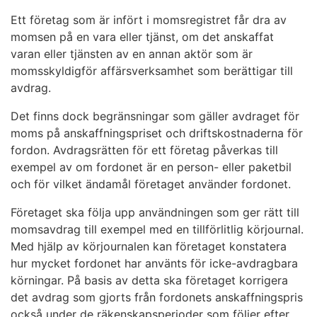
Ett företag som är infört i momsregistret får dra av
momsen på en vara eller tjänst, om det anskaffat
varan eller tjänsten av en annan aktör som är
momsskyldig
för affärsverksamhet som berättigar till
avdrag.
Det finns dock begränsningar som gäller avdraget för
moms på anskaffningspriset och driftskostnaderna för
fordon. Avdragsrätten för ett företag påverkas till
exempel av om fordonet är en person- eller paketbil
och för vilket ändamål företaget använder fordonet.
Företaget ska följa upp användningen som ger rätt till
momsavdrag till exempel med en tillförlitlig körjournal.
Med hjälp av körjournalen kan företaget konstatera
hur mycket fordonet har använts för icke-avdragbara
körningar. På basis av detta ska företaget korrigera
det avdrag som gjorts från fordonets anskaffningspris
också under de räkenskapsperioder som följer efter