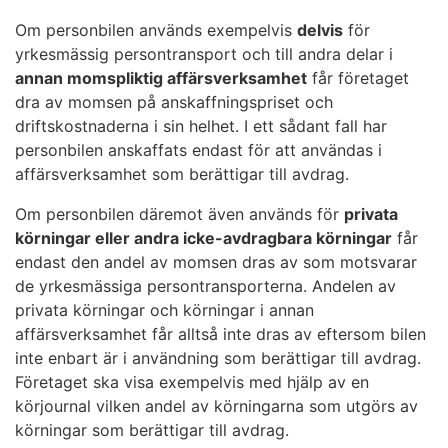
Privat bruk eller annan icke-avdragbar användning
exempelvis med hjälp av en körjournal att personbilen
Om personbilen används exempelvis
hindrar inte alltid helt momsavdraget. Momsen kan
delvis
för
endast använts i den momspliktiga
yrkesmässig persontransport och till andra delar i
avdras för körningar inom den momspliktiga
rörelseverksamheten och att användningen berättigar
annan momspliktig affärsverksamhet
rörelseverksamheten när personbilen har anskaffats
får företaget
till avdraget.
dra av momsen på anskaffningspriset och
för
driftskostnaderna i sin helhet. I ett sådant fall har
När det gäller en personbil som används i
försäljning
personbilen anskaffats endast för att användas i
momspliktig rörelseverksamhet leder privat bruk
uthyrning
affärsverksamhet som berättigar till avdrag.
redan i liten omfattning eller användning i verksamhet
yrkesmässig persontransport
som inte berättigar till avdrag till att utesluta hela
Om personbilen däremot även används för
privata
körundervisning.
rätten till avdrag för personbilen. Icke-avdragbar
körningar eller andra icke-avdragbara körningar
får
användning är exempelvis en arbetstagares resor
endast den andel av momsen dras av som motsvarar
Momsen får inte heller avdras för privat bruk eller
mellan hemmet och arbetsplatsen eller andra privata
de yrkesmässiga persontransporterna. Andelen av
annan icke-avdragbar användning. Begränsningen av
körningar samt användning för
privata körningar och körningar i annan
avdragsrätten fråntar dock inte hela avdragsrätten
representationsändamål.
affärsverksamhet får alltså inte dras av eftersom bilen
exempelvis i fråga om ett taxiföretags taxibilar och
inte enbart är i användning som berättigar till avdrag.
inte heller i fråga om en bilskolas bilar för
Företaget ska visa exempelvis med hjälp av en
Exempel:
Användningen av en personbil som
körundervisning.
körjournal vilken andel av körningarna som utgörs av
företaget äger
körningar som berättigar till avdrag.
Ett företag som bedriver fastighetsskötsel har