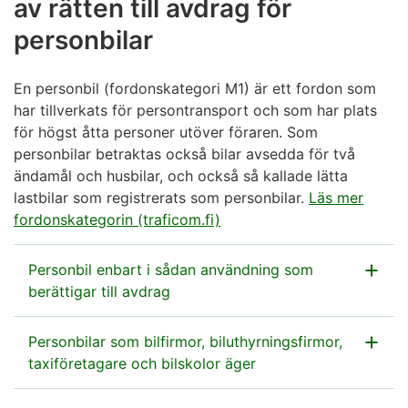
av rätten till avdrag för
personbilar
En personbil (fordonskategori M1) är ett fordon som
har tillverkats för persontransport och som har plats
för högst åtta personer utöver föraren. Som
personbilar betraktas också bilar avsedda för två
ändamål och husbilar, och också så kallade lätta
lastbilar som registrerats som personbilar.
Läs mer
fordonskategorin (traficom.fi)
Personbil enbart i sådan användning som
berättigar till avdrag
Företaget kan dra av den moms som ingår i
Personbilar som bilfirmor, biluthyrningsfirmor,
anskaffningspriset på och driftskostnaderna för en
taxiföretagare och bilskolor äger
personbil om bilen
enbart är i sådan användning som
berättigar till avdrag.
Företaget ska kunna visa