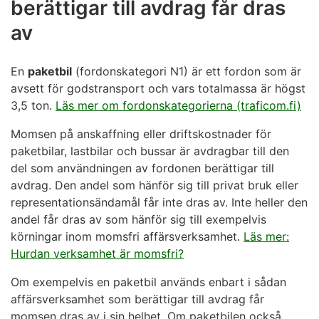
berättigar till avdrag får dras
av
En
paketbil
(fordonskategori N1) är ett fordon som är
avsett för godstransport och vars totalmassa är högst
3,5 ton.
Läs mer om fordonskategorierna (traficom.fi)
Momsen på anskaffning eller driftskostnader för
paketbilar, lastbilar och bussar är avdragbar till den
del som användningen av fordonen berättigar till
avdrag. Den andel som hänför sig till privat bruk eller
representationsändamål får inte dras av. Inte heller den
andel får dras av som hänför sig till exempelvis
körningar inom momsfri affärsverksamhet.
Läs mer:
Hurdan verksamhet är momsfri?
Om exempelvis en paketbil används enbart i sådan
affärsverksamhet som berättigar till avdrag får
momsen dras av i sin helhet. Om paketbilen också