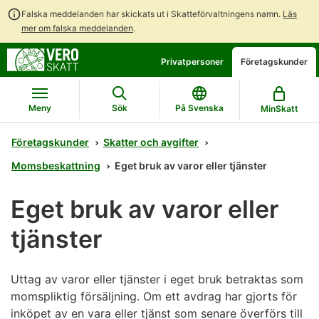
Falska meddelanden har skickats ut i Skatteförvaltningens namn.
Läs
mer om falska meddelanden
.
Gå
Gå
Öppna
Privatpersoner
Företagskunder
direkt
till
en
till
hela
chattbot-
innehållet
webbplatsens
diskussion
Meny
Sök
På Svenska
MinSkatt
sökning
Företagskunder
Skatter och avgifter
Momsbeskattning
Eget bruk av varor eller tjänster
Eget bruk av varor eller
tjänster
Uttag av varor eller tjänster i eget bruk betraktas som
momspliktig försäljning. Om ett avdrag har gjorts för
inköpet av en vara eller tjänst som senare överförs till