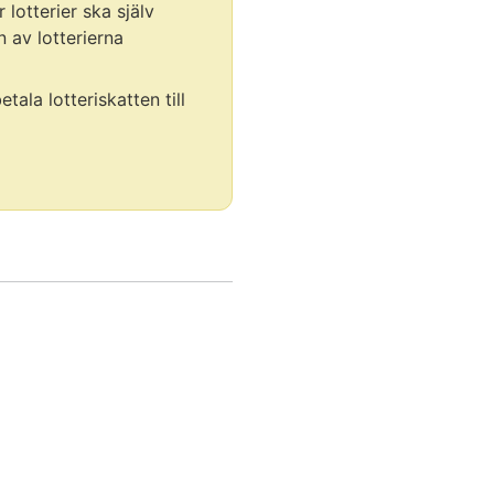
 lotterier ska själv
 av lotterierna
la lotteriskatten till