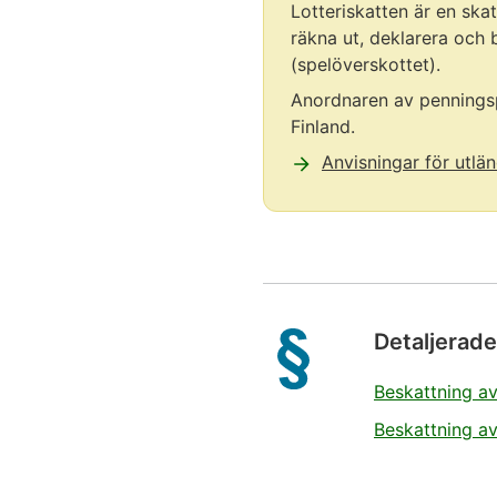
Lotteriskatten är en skat
räkna ut, deklarera och 
(spelöverskottet).
Anordnaren av penningspe
Finland.
Anvisningar för utlä
Notisen
slutar
Detaljerade
Beskattning av 
Beskattning av