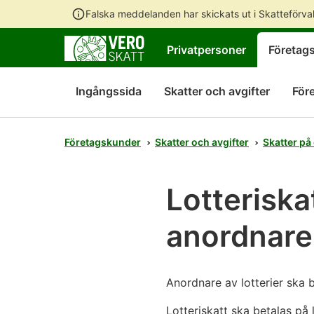
Falska meddelanden har skickats ut i Skatteförv
Privatpersoner
Företag
Ingångssida
Skatter och avgifter
För
Företagskunder
Skatter och avgifter
Skatter på 
Lotteriska
anordnare 
Anordnare av lotterier ska b
Lotteriskatt ska betalas på l