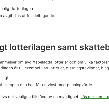
enligt lotterilagen
en avgift tas ut för deltagande.
igt lotterilagen samt skatte
tämmelser om avgiftsbelagda lotterier och om vilka faktorer
terilagen är till exempel varulotterier, gissningstävlingar, b
elagt
på slumpen och hen får en vinst med penningvärde.
rävs det vanligen tillstånd av en myndighet.
Läs mer om ano