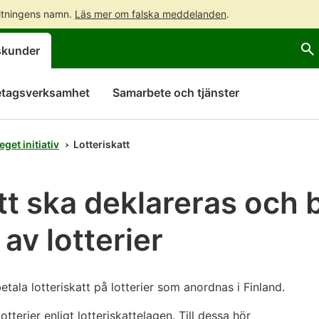
altningens namn.
Läs mer om falska meddelanden
.
Gå
Gå
skunder
direkt
till
till
hela
innehållet
webbplatsens
etagsverksamhet
Samarbete och tjänster
sökning
eget initiativ
Lotteriskatt
tt ska deklareras och 
av lotterier
etala lotteriskatt på lotterier som anordnas i Finland.
otterier enligt lotteriskattelagen. Till dessa hör