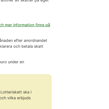
rationer av skatter på eget
ch mer information finns på
månaden efter anordnandet
eklarera och betala skatt
euro under en
otteriskatt ska i
och vilka erbjuds