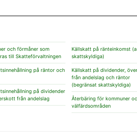
ner och förmåner som
Källskatt på ränteinkomst (a
ras till Skatteförvaltningen
skattskyldiga)
tsinnehållning på räntor och
Källskatt på dividender, öve
från andelslag och räntor
(begränsat skattskyldiga)
tsinnehållning på dividender
rskott från andelslag
Återbäring för kommuner o
välfärdsområden