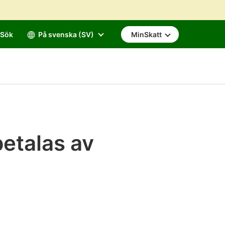
Sök
På svenska (SV)
MinSkatt
betalas av