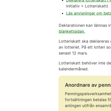
Deklarera lotteriskatt i
initiativ > Lotteriskatt)
Läs anvisningar om beta
Deklarationen kan lämnas in
blankettsidan.
Lotteriskatt ska deklarera
av lotteriet. På ett lotteri
senast 12 mars.
Lotteriskatt behöver inte d
kalendermånad.
Anordnare av penni
Notisen
börjar.
Penningspelsverksamhet s
fortsättningen betalas f
antingen utifrån ensamrät