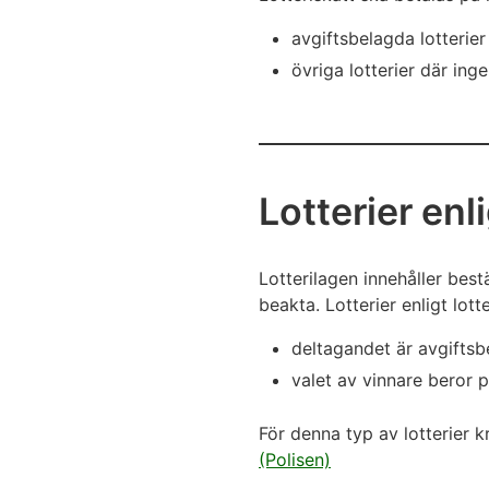
avgiftsbelagda lotterier 
övriga lotterier där ing
Lotterier enl
Lotterilagen innehåller bes
beakta. Lotterier enligt lot
deltagandet är avgiftsb
valet av vinnare beror 
För denna typ av lotterier k
(Polisen)