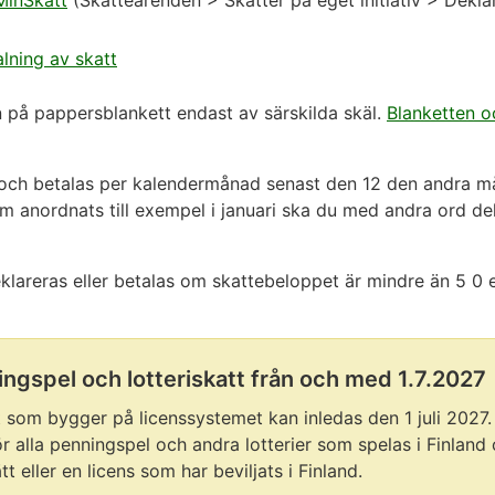
 MinSkatt
(Skatteärenden > Skatter på eget initiativ > Dekla
lning av skatt
 på pappersblankett endast av särskilda skäl.
Blanketten o
s och betalas per kalendermånad senast den 12 den andra 
 som anordnats till exempel i januari ska du med andra ord d
eklareras eller betalas om skattebeloppet är mindre än 5 0 
ngspel och lotteriskatt från och med 1.7.2027
om bygger på licenssystemet kan inledas den 1 juli 2027. L
ör alla penningspel och andra lotterier som spelas i Finland 
t eller en licens som har beviljats i Finland.