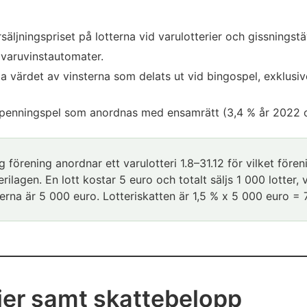
rsäljningspriset på lotterna vid varulotterier och gissningstä
n varuvinstautomater.
värdet av vinsterna som delats ut vid bingospel, exklusive 
n penningspel som anordnas med ensamrätt (3,4 % år 2022 
g förening anordnar ett varulotteri 1.8–31.12 för vilket fören
tterilagen. En lott kostar 5 euro och totalt säljs 1 000 lotter,
terna är 5 000 euro. Lotteriskatten är 1,5 % x 5 000 euro = 
rier samt skattebelopp