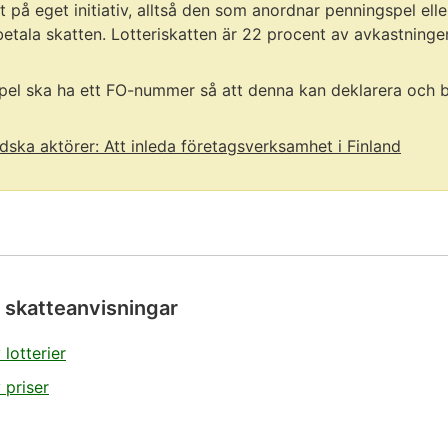
t på eget initiativ, alltså den som anordnar penningspel eller
betala skatten. Lotteriskatten är 22 procent av avkastningen
l ska ha ett FO-nummer så att denna kan deklarera och beta
ndska aktörer: Att inleda företagsverksamhet i Finland
 skatteanvisningar
lotterier
 priser