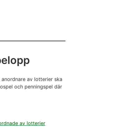
belopp
 anordnare av lotterier ska
ingospel och penningspel där
rdnade av lotterier