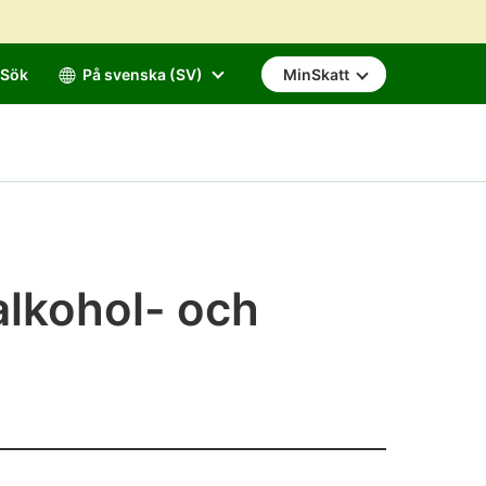
Sök
På svenska (SV)
MinSkatt
alkohol- och