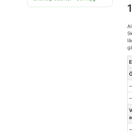
Al
Sk
lä
gä
E
Ö
—
—
V
a
—