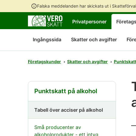
Falska meddelanden har skickats ut i Skatteförv
Privatpersoner
Företag
Ingångssida
Skatter och avgifter
För
Företagskunder
Skatter och avgifter
Punktskat
Punktskatt på alkohol
Tabell över acciser på alkohol
Små producenter av
alkoholprodukter - ett intyg