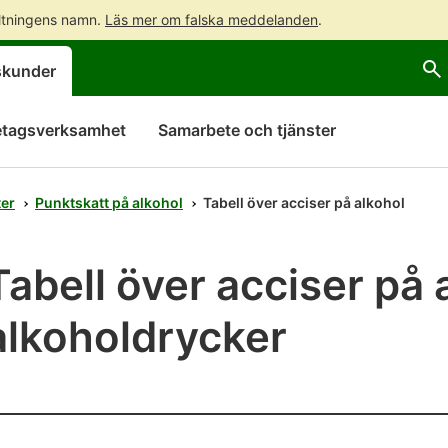
altningens namn.
Läs mer om falska meddelanden
.
Gå
Gå
skunder
direkt
till
till
hela
innehållet
webbplatsens
etagsverksamhet
Samarbete och tjänster
sökning
ter
Punktskatt på alkohol
Tabell över acciser på alkohol
Tabell över acciser på 
alkoholdrycker