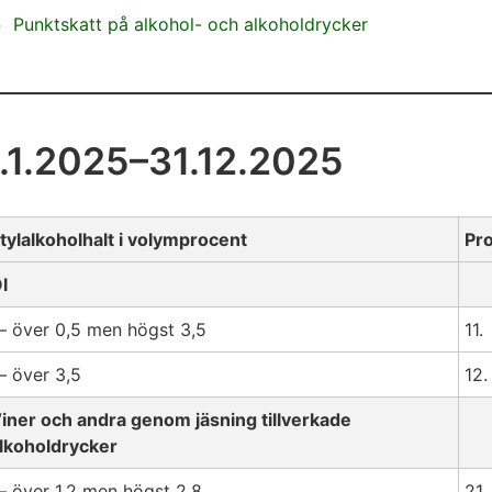
Punktskatt på alkohol- och alkoholdrycker
1.1.2025–31.12.2025
tylalkoholhalt i volymprocent
Pr
l
 över 0,5 men högst 3,5
11.
 över 3,5
12.
iner och andra genom jäsning tillverkade
lkoholdrycker
 över 1,2 men högst 2,8
21.