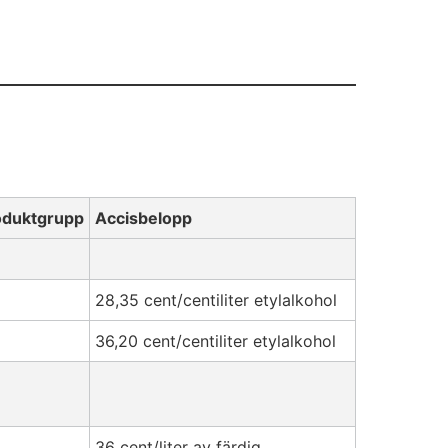
oduktgrupp
Accisbelopp
28,35 cent/centiliter etylalkohol
36,20 cent/centiliter etylalkohol
36 cent/liter av färdig