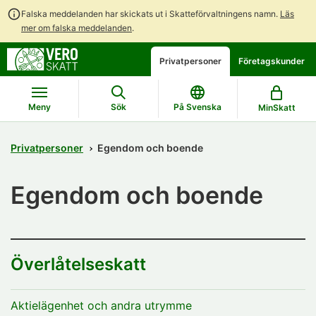
Falska meddelanden har skickats ut i Skatteförvaltningens namn.
Läs
mer om falska meddelanden
.
Gå
Gå
Öppna
Privatpersoner
Företagskunder
direkt
till
en
till
hela
chattbot-
innehållet
webbplatsens
diskussion
Meny
Sök
På Svenska
MinSkatt
sökning
Privatpersoner
Egendom och boende
Egendom och boende
Överlåtelseskatt
Aktielägenhet och andra utrymme