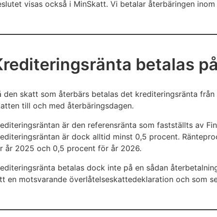
slutet visas också i MinSkatt. Vi betalar återbäringen inom
började.
Krediteringsränta betalas på
 den skatt som återbärs betalas det krediteringsränta frå
atten till och med återbäringsdagen.
editeringsräntan är den referensränta som fastställts av F
editeringsräntan är dock alltid minst 0,5 procent. Räntepro
r år 2025 och 0,5 procent för år 2026.
editeringsränta betalas dock inte på en sådan återbetalning 
tt en motsvarande överlåtelseskattedeklaration och som sen