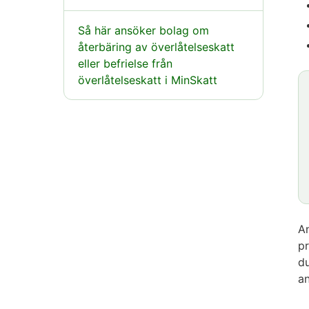
Så här ansöker bolag om
återbäring av överlåtelseskatt
eller befrielse från
överlåtelseskatt i MinSkatt
A
pr
du
a