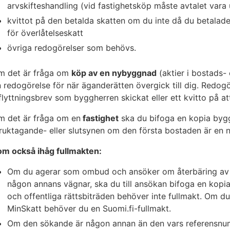
arvskifteshandling (vid fastighetsköp måste avtalet vara
kvittot på den betalda skatten om du inte då du betalad
för överlåtelseskatt
övriga redogörelser som behövs.
m det är fråga om
köp av en nybyggnad
(aktier i bostads-
 redogörelse för när äganderätten övergick till dig. Redog
flyttningsbrev som byggherren skickat eller ett kvitto på a
m det är fråga om en
fastighet
ska du bifoga en kopia byg
ruktagande- eller slutsynen om den första bostaden är en
om också ihåg fullmakten:
Om du agerar som ombud och ansöker om återbäring av ö
någon annans vägnar, ska du till ansökan bifoga en kop
och offentliga rättsbiträden behöver inte fullmakt. Om 
MinSkatt behöver du en Suomi.fi-fullmakt.
Om den sökande är någon annan än den vars referensnum