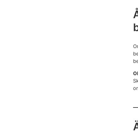
Om
be
be
O
Sk
o