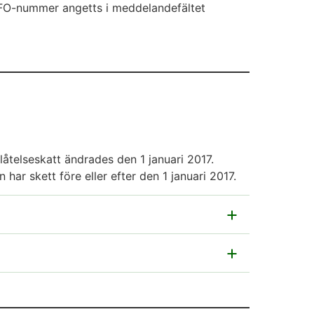
r FO-nummer angetts i meddelandefältet
låtelseskatt ändrades den 1 januari 2017.
har skett före eller efter den 1 januari 2017.
ls först efter att skatten har betalats
ska
en uppfylldes.
Obs!
Du kan få befrielse från