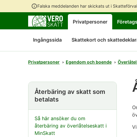
Falska meddelanden har skickats ut i Skatteförv
Privatpersoner
Företag
Ingångssida
Skattekort och skattedeklar
Privatpersoner
Egendom och boende
Överlåtel
Återbäring av skatt som
betalats
Om
öv
Så här ansöker du om
återbäring av överlåtelseskatt i
Vi
MinSkatt