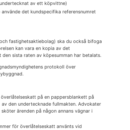
 undertecknat av ett köpvittne)
e använde det kundspecifika referensnumret
 och fastighetsaktiebolag) ska du också bifoga
örelsen kan vara en kopia av det
tt den sista raten av köpesumman har betalats.
gnadsmyndighetens protokoll över
 nybyggnad.
verlåtelseskatt på en pappersblankett på
ia av den undertecknade fullmakten. Advokater
du sköter ärenden på någon annans vägnar i
mer för överlåtelseskatt använts vid