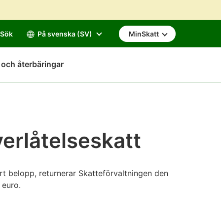
Sök
På svenska (SV)
MinSkatt
 och återbäringar
verlåtelseskatt
tort belopp, returnerar Skatteförvaltningen den
 euro.