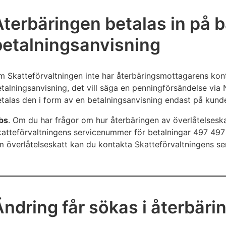
Återbäringen betalas in på 
betalningsanvisning
 Skatteförvaltningen inte har återbäringsmottagarens kon
talningsanvisning, det vill säga en penningförsändelse via
talas den i form av en betalningsanvisning endast på kund
bs
. Om du har frågor om hur återbäringen av överlåtelsesk
atteförvaltningens servicenummer för betalningar 497 497 
m överlåtelseskatt kan du kontakta Skatteförvaltningens 
Ändring får sökas i återbäri