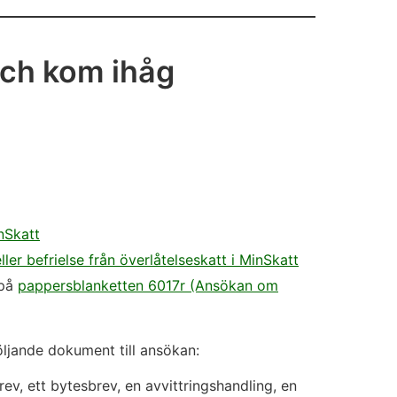
och kom ihåg
nSkatt
ler befrielse från överlåtelseskatt i MinSkatt
 på
pappersblanketten 6017r (Ansökan om
följande dokument till ansökan:
ev, ett bytesbrev, en avvittringshandling, en