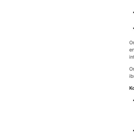
O
en
in
O
ib
K