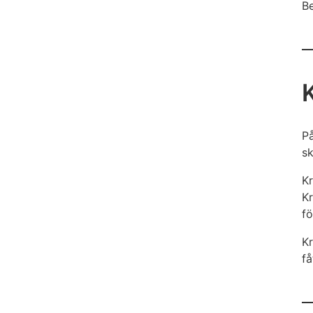
Be
På
sk
Kr
Kr
fö
Kr
få