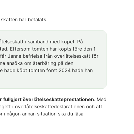
 skatten har betalats.
åtelseskatt i samband med köpet. På
ad. Eftersom tomten har köpts före den 1
får Janne befrielse från överlåtelseskatt för
anne ansöka om återbäring på den
ne hade köpt tomten först 2024 hade han
r fullgjort överlåtelseskatteprestationen
. Med
ett i överlåtelseskattedeklarationen och att
 om någon annan situation ska du läsa