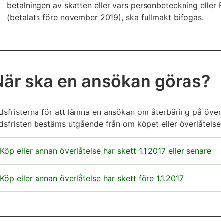
betalningen av skatten eller vars personbeteckning elle
(betalats före november 2019), ska fullmakt bifogas.
När ska en ansökan göras?
dsfristerna för att lämna en ansökan om återbäring på över
dsfristen bestäms utgående från om köpet eller överlåtelsen 
Köp eller annan överlåtelse har skett 1.1.2017 eller senare
nsökan ska lämnas inom 1 år
Köp eller annan överlåtelse har skett före 1.1.2017
Om villkoren för skattefrihet för en första bostad uppfyl
nsökan ska lämnas inom 10 år
ansökan om återbäring lämnas inom 1 år efter att villkor