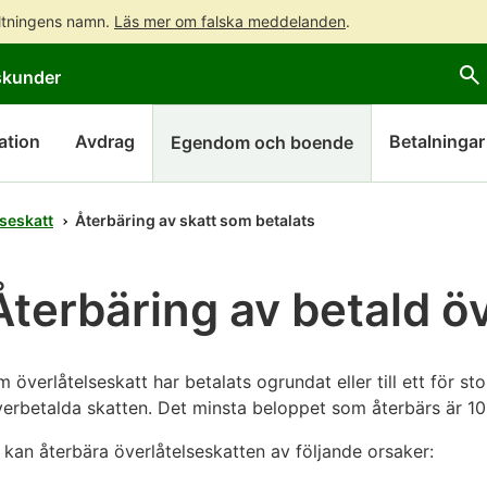
altningens namn.
Läs mer om falska meddelanden
.
Gå
Gå
Öppna
skunder
direkt
till
en
till
hela
chattbot-
innehållet
webbplatsens
diskussion
ation
Avdrag
Betalningar
Egendom och boende
sökning
seskatt
Återbäring av skatt som betalats
Återbäring av betald ö
 överlåtelseskatt har betalats ogrundat eller till ett för s
erbetalda skatten. Det minsta beloppet som återbärs är 10
 kan återbära överlåtelseskatten av följande orsaker: