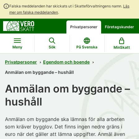
Falska meddelanden har skickats ut i Skatteförvaltningens namn.
Läs
mer om falska meddelanden
.
Gå
Gå
Öppna
Privatpersoner
Företagskunder
direkt
till
en
till
hela
chattbot-
innehållet
webbplatsens
diskussion
Meny
Sök
På Svenska
MinSkatt
sökning
Privatpersoner
Egendom och boende
Anmälan om byggande – hushåll
Anmälan om byggande –
hushåll
Anmälan om byggande ska lämnas för alla arbeten
som kräver bygglov. Det finns ingen nedre gräns i
euro när det gäller att lämna uppgifter. Anmäl även