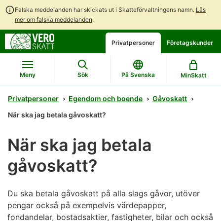
Falska meddelanden har skickats ut i Skatteförvaltningens namn.
Läs
mer om falska meddelanden
.
Gå
Gå
Öppna
Privatpersoner
Företagskunder
direkt
till
en
till
hela
chattbot-
innehållet
webbplatsens
diskussion
Meny
Sök
På Svenska
MinSkatt
sökning
Privatpersoner
Egendom och boende
Gåvoskatt
När ska jag betala gåvoskatt?
När ska jag betala
gåvoskatt?
Du ska betala gåvoskatt på alla slags gåvor, utöver
pengar också på exempelvis värdepapper,
fondandelar, bostadsaktier, fastigheter, bilar och också