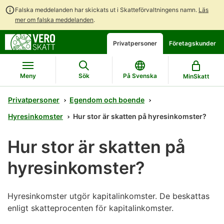
Falska meddelanden har skickats ut i Skatteförvaltningens namn.
Läs
mer om falska meddelanden
.
Gå
Gå
Öppna
Privatpersoner
Företagskunder
direkt
till
en
till
hela
chattbot-
innehållet
webbplatsens
diskussion
Meny
Sök
På Svenska
MinSkatt
sökning
Privatpersoner
Egendom och boende
Hyresinkomster
Hur stor är skatten på hyresinkomster?
Hur stor är skatten på
hyresinkomster?
Hyresinkomster utgör kapitalinkomster. De beskattas
enligt skatteprocenten för kapitalinkomster.