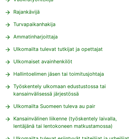
Rajankävijä
Turvapaikanhakija
Ammatinharjoittaja
Ulkomailta tulevat tutkijat ja opettajat
Ulkomaiset avainhenkilöt
Hallintoelimen jäsen tai toimitusjohtaja
Työskentely ulkomaan edustustossa tai
kansainvälisessä järjestössä
Ulkomailta Suomeen tuleva au pair
Kansainvälinen liikenne (työskentely laivalla,
lentäjänä tai lentokoneen matkustamossa)
Ulkomailta tulevat esiintyvät taiteilijat ja urheilijat