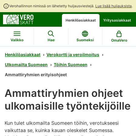
Verohallinnon nimissä on lähetetty huijausviestejä.
Lue lisää huijauksista
.
Siirry
Siirry
Avaa
Henkilöasiakkaat
Yritysasiakkaat
suoraan
koko
chattibotin
sisältöön
sivuston
keskustelu
hakuun
Valikko
Hae
Suomeksi
OmaVero
Henkilöasiakkaat
Verokortti ja veroilmoitus
Ulkomailta Suomeen
Töihin Suomeen
Ammattiryhmien erityisohjeet
Ammattiryhmien ohjeet
ulkomaisille työntekijöille
Kun tulet ulkomailta Suomeen töihin, verotukseesi
vaikuttaa se, kuinka kauan oleskelet Suomessa.