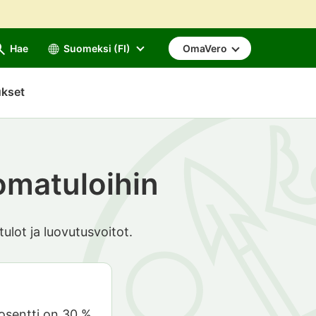
Hae
Suomeksi (FI)
OmaVero
ukset
äomatuloihin
lot ja luovutusvoitot.
osentti on 30 %