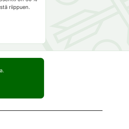
stä riippuen.
a.