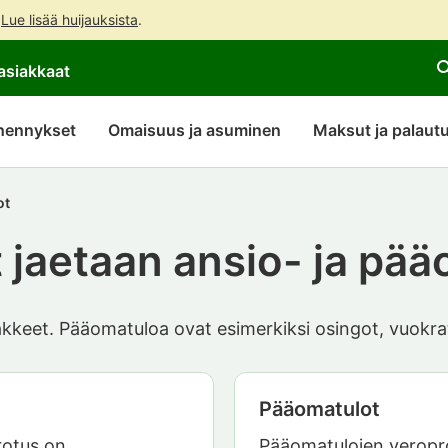
.
Lue lisää huijauksista
.
Siirry
Siirry
Avaa
asiakkaat
suoraan
koko
chattibotin
sisältöön
sivuston
keskustelu
hakuun
hennykset
Omaisuus ja asuminen
Maksut ja palaut
ot
t jaetaan ansio- ja pä
kkeet. Pääomatuloa ovat esimerkiksi osingot, vuokratu
Pääomatulot
rotus on
Pääomatulojen veropr