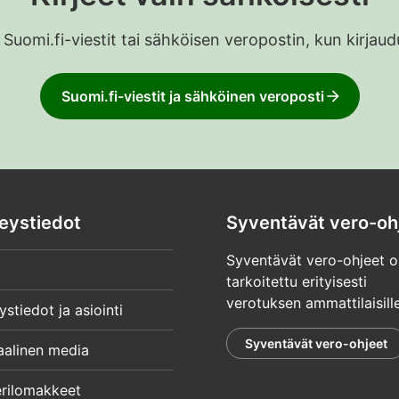
 Suomi.fi-viestit tai sähköisen veropostin, kun kirja
Suomi.fi-viestit ja sähköinen veroposti
eystiedot
Syventävät vero-oh
Syventävät vero-ohjeet o
tarkoitettu erityisesti
verotuksen ammattilaisille
ystiedot ja asiointi
Syventävät vero-ohjeet
aalinen media
rilomakkeet