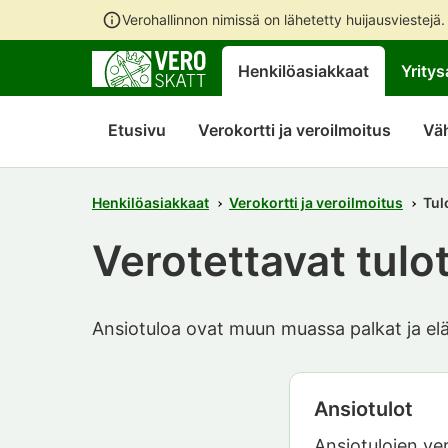
Verohallinnon nimissä on lähetetty huijausviestejä
Henkilöasiakkaat
Yritys
Etusivu
Verokortti ja veroilmoitus
Vä
Henkilöasiakkaat
Verokortti ja veroilmoitus
Tul
Verotettavat tulo
Ansiotuloa ovat muun muassa palkat ja elä
Ansiotulot
Ansiotulojen ve