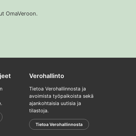
udut OmaVeroon.
jeet
Verohallinto
n
Tietoa Verohallinnosta ja
avoimista työpaikoista sekä
.
ajankohtaisia uutisia ja
tilastoja.
Tietoa Verohallinnosta