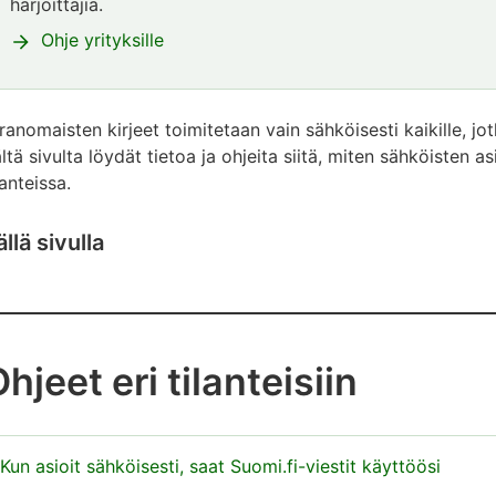
alkaa.
harjoittajia.
Ohje yrityksille
Huomio
päättyy
ranomaisten kirjeet toimitetaan vain sähköisesti kaikille, jot
ltä sivulta löydät tietoa ja ohjeita siitä, miten sähköisten a
lanteissa.
ällä sivulla
hjeet eri tilanteisiin
Kun asioit sähköisesti, saat Suomi.fi-viestit käyttöösi