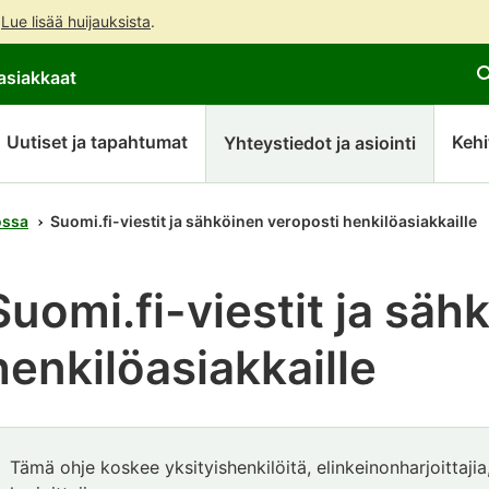
.
Lue lisää huijauksista
.
Siirry
Siirry
Avaa
asiakkaat
suoraan
koko
chattibotin
sisältöön
sivuston
keskustelu
hakuun
Uutiset ja tapahtumat
Kehi
Yhteystiedot ja asiointi
ossa
Suomi.fi-viestit ja sähköinen veroposti henkilöasiakkaille
Suomi.fi-viestit ja säh
henkilöasiakkaille
Huomio
Tämä ohje koskee yksityishenkilöitä, elinkeinonharjoittaji