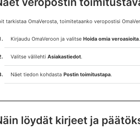
Näet veropostin toimitust
it tarkistaa OmaVerosta, toimitetaanko veropostisi OmaVer
Kirjaudu OmaVeroon ja valitse
Hoida omia veroasioita
.
Valitse välilehti
Asiakastiedot
.
Näet tiedon kohdasta
Postin toimitustapa
.
Näin löydät kirjeet ja päät