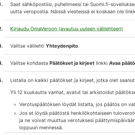
Saat sähköpostiisi, puhelimeesi tai Suomi.fi-sovelluks
uutta veropostia. Näissä viesteissä ei koskaan ole link
Kirjaudu OmaVeroon (avautuu uuteen välilehteen)
Valitse välilehti
Yhteydenpito
.
Valitse kohdasta
Päätökset ja kirjeet
linkki
Avaa päätök
Listalla on kaikki päätökset ja kirjeet, jotka olet saan
Yli 12 kuukautta vanhat, avatut tai arkistoidut päätökse
Verotuspäätöksen löydät listalta, jos päätös on val
Jos et löydä päätöstä henkilökohtaiseen tuloverotu
ja ne voivat muuttua verotuksesi päättymispäivää
loppuun mennessä.