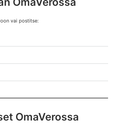
avan OmaVerossa
oon vai postitse:
ökset OmaVerossa