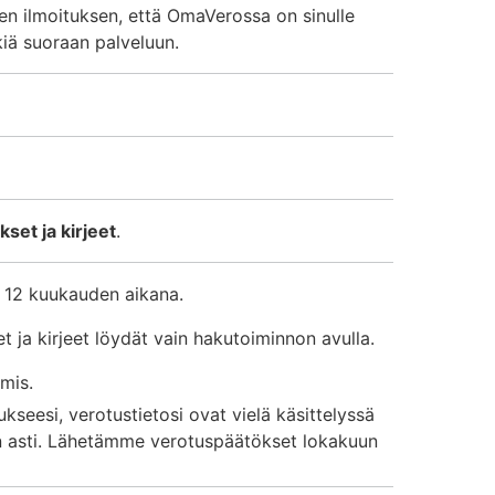
een ilmoituksen, että OmaVerossa on sinulle
kiä suoraan palveluun.
set ja kirjeet
.
ut 12 kuukauden aikana.
t ja kirjeet löydät vain hakutoiminnon avulla.
mis.
kseesi, verotustietosi ovat vielä käsittelyssä
n asti. Lähetämme verotuspäätökset lokakuun