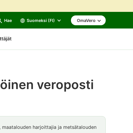
Hae
Suomeksi (FI)
OmaVero
ttäjät
köinen veroposti
a, maatalouden harjoittajia ja metsätalouden