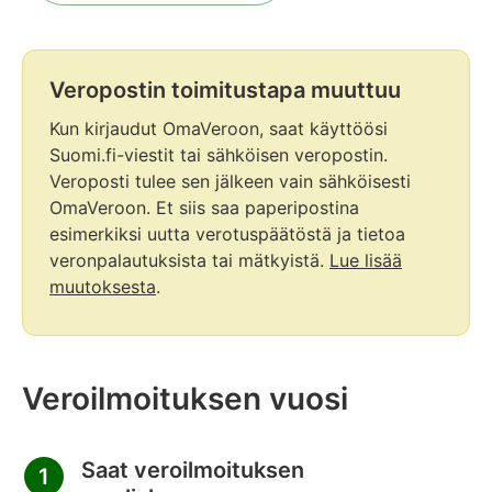
Veropostin toimitustapa muuttuu
Huomio
alkaa.
Kun kirjaudut OmaVeroon, saat käyttöösi
Suomi.fi-viestit tai sähköisen veropostin.
Veroposti tulee sen jälkeen vain sähköisesti
OmaVeroon. Et siis saa paperipostina
esimerkiksi uutta verotuspäätöstä ja tietoa
veronpalautuksista tai mätkyistä.
Lue lisää
muutoksesta
.
Huomio
päättyy
Veroilmoituksen vuosi
Saat veroilmoituksen
1