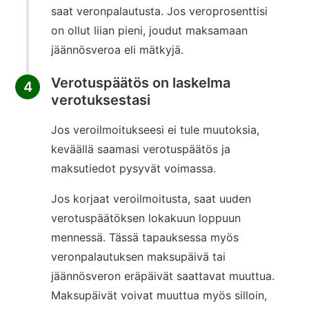
saat veronpalautusta. Jos veroprosenttisi
on ollut liian pieni, joudut maksamaan
jäännösveroa eli mätkyjä.
Verotuspäätös on laskelma
4
verotuksestasi
Jos veroilmoitukseesi ei tule muutoksia,
keväällä saamasi verotuspäätös ja
maksutiedot pysyvät voimassa.
Jos korjaat veroilmoitusta, saat uuden
verotuspäätöksen lokakuun loppuun
mennessä. Tässä tapauksessa myös
veronpalautuksen maksupäivä tai
jäännösveron eräpäivät saattavat muuttua.
Maksupäivät voivat muuttua myös silloin,