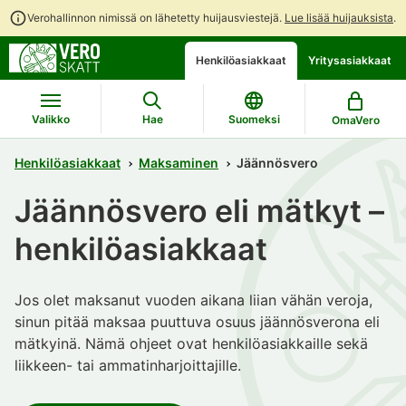
Verohallinnon nimissä on lähetetty huijausviestejä.
Lue lisää huijauksista
.
Siirry
Siirry
Avaa
Henkilöasiakkaat
Yritysasiakkaat
suoraan
koko
chattibotin
sisältöön
sivuston
keskustelu
hakuun
Valikko
Hae
Suomeksi
OmaVero
Henkilöasiakkaat
Maksaminen
Jäännösvero
Jäännösvero eli mätkyt –
henkilöasiakkaat
Jos olet maksanut vuoden aikana liian vähän veroja,
sinun pitää maksaa puuttuva osuus jäännösverona eli
mätkyinä. Nämä ohjeet ovat henkilöasiakkaille sekä
liikkeen- tai ammatinharjoittajille.