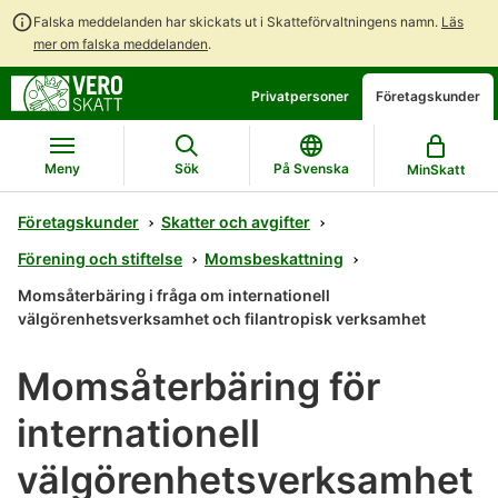
Falska meddelanden har skickats ut i Skatteförvaltningens namn.
Läs
mer om falska meddelanden
.
Gå
Gå
Privatpersoner
Företagskunder
direkt
till
till
hela
innehållet
webbplatsens
Meny
Sök
På Svenska
MinSkatt
sökning
Företagskunder
Skatter och avgifter
Förening och stiftelse
Momsbeskattning
Momsåterbäring i fråga om internationell
välgörenhetsverksamhet och filantropisk verksamhet
Momsåterbäring för
internationell
välgörenhetsverksamhet