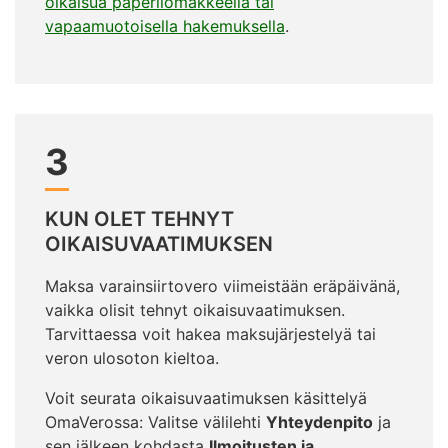
oikaisua paperilomakkeella tai
vapaamuotoisella hakemuksella
.
3
KUN OLET TEHNYT
OIKAISUVAATIMUKSEN
Maksa varainsiirtovero viimeistään eräpäivänä,
vaikka olisit tehnyt oikaisuvaatimuksen.
Tarvittaessa voit hakea maksujärjestelyä tai
veron ulosoton kieltoa.
Voit seurata oikaisuvaatimuksen käsittelyä
OmaVerossa: Valitse välilehti
Yhteydenpito
ja
sen jälkeen kohdasta
Ilmoitusten ja