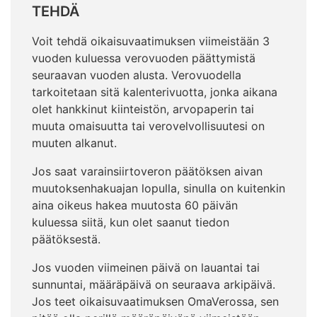
TEHDÄ
Voit tehdä oikaisuvaatimuksen viimeistään 3
vuoden kuluessa verovuoden päättymistä
seuraavan vuoden alusta. Verovuodella
tarkoitetaan sitä kalenterivuotta, jonka aikana
olet hankkinut kiinteistön, arvopaperin tai
muuta omaisuutta tai verovelvollisuutesi on
muuten alkanut.
Jos saat varainsiirtoveron päätöksen aivan
muutoksenhakuajan lopulla, sinulla on kuitenkin
aina oikeus hakea muutosta 60 päivän
kuluessa siitä, kun olet saanut tiedon
päätöksestä.
Jos vuoden viimeinen päivä on lauantai tai
sunnuntai, määräpäivä on seuraava arkipäivä.
Jos teet oikaisuvaatimuksen OmaVerossa, sen