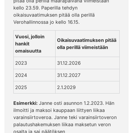
pitää olla perillä määräpäivänä viimeistään
kello 23.59. Paperilla tehdyn
oikaisuvaatimuksen pitää olla perillä
Verohallinnossa jo kello 16.15.
Vuosi, jolloin
Oikaisuvaatimuksen pitää
hankit
olla perillä viimeistään
omaisuutta
2023
31.12.2026
2024
31.12.2027
2025
2.1.2029
Esimerkki:
Janne osti asunnon 1.2.2023. Hän
ilmoitti ja maksoi kauppaan liittyen liikaa
varainsiirtoveroa. Janne teki varainsiirtoveron
palautushakemuksen liikaa maksetun veron
osalta ja sai päätöksen