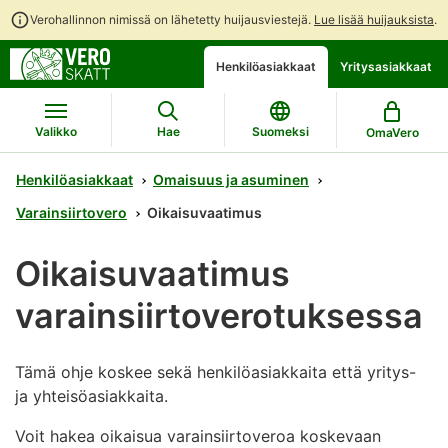
Verohallinnon nimissä on lähetetty huijausviestejä.
Lue lisää huijauksista
.
Siirry
Siirry
Avaa
Henkilöasiakkaat
Yritysasiakkaat
suoraan
koko
chattibotin
sisältöön
sivuston
keskustelu
hakuun
Valikko
Hae
Suomeksi
OmaVero
Henkilöasiakkaat
Omaisuus ja asuminen
Varainsiirtovero
Oikaisuvaatimus
Oikaisuvaatimus
varainsiirtoverotuksessa
Tämä ohje koskee sekä henkilöasiakkaita että yritys-
ja yhteisöasiakkaita.
Voit hakea oikaisua varainsiirtoveroa koskevaan