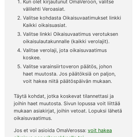
Kun olet kirjautunut OmaVeroon, valitse
välilehti Veroasiat.
Valitse kohdasta Oikaisuvaatimukset linkki
Kaikki oikaisuasiat.
Valitse linkki Oikaisuvaatimus verotuksen
oikaisulautakunnalle (kaikki verolajit).
Valitse verolaji, jota oikaisuvaatimus
koskee.
Valitse varainsiirtoveron päätös, johon
haet muutosta. Jos päätöksiä on paljon,
voit hakea niitä päätöspäivän mukaan.
Täytä kohdat, jotka koskevat tilannettasi ja
joihin haet muutosta. Sivun lopussa voit liittää
mukaan asiakirjat, joihin vetoat. Lopuksi lähetä
oikaisuvaatimus.
Jos et voi asioida OmaVerossa:
voit hakea