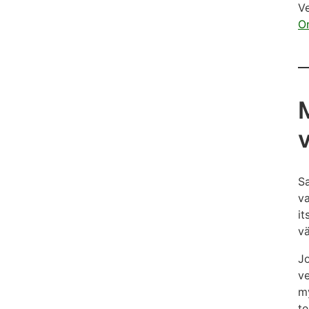
Ve
O
M
Sa
va
it
vä
Jo
ve
my
te