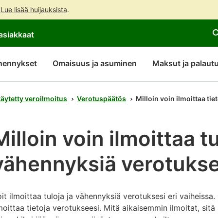
.
Lue lisää huijauksista
.
Siirry
Siirry
Avaa
asiakkaat
suoraan
koko
chattibotin
sisältöön
sivuston
keskustelu
hakuun
hennykset
Omaisuus ja asuminen
Maksut ja palaut
täytetty veroilmoitus
Verotuspäätös
Milloin voin ilmoittaa ti
Milloin voin ilmoittaa tu
vähennyksiä verotuks
it ilmoittaa tuloja ja vähennyksiä verotuksesi eri vaiheissa. 
moittaa tietoja verotukseesi. Mitä aikaisemmin ilmoitat, sit