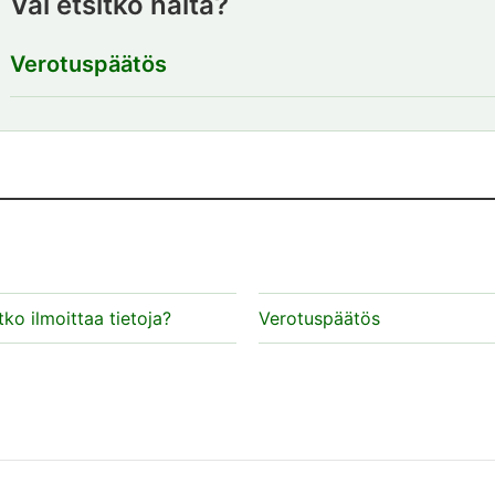
Vai etsitkö näitä?
Verotuspäätös
ko ilmoittaa tietoja?
Verotuspäätös