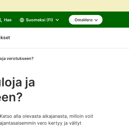
Hae
Suomeksi (FI)
OmaVero
ukset
etoja verotukseen?
loja ja
een?
Katso alla olevasta aikajanasta, milloin voit
ä ajantasaisemmin vero kertyy ja vältyt