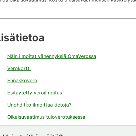
Lisätietoa
Näin ilmoitat vähennyksiä OmaVerossa
Verokortti
Ennakkovero
Esitäytetty veroilmoitus
Unohditko ilmoittaa tietoja?
Oikaisuvaatimus tuloverotuksessa