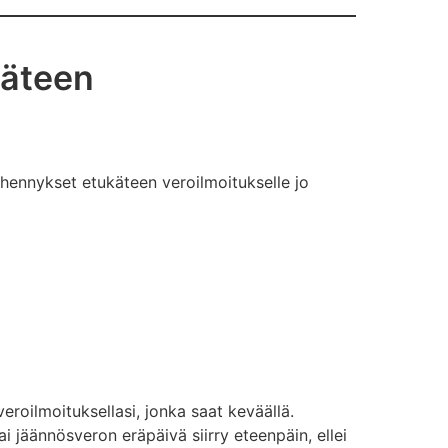
käteen
vähennykset etukäteen veroilmoitukselle jo
eroilmoituksellasi, jonka saat keväällä.
 jäännösveron eräpäivä siirry eteenpäin, ellei