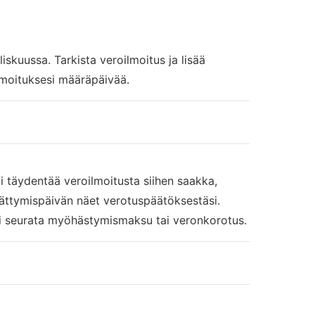
kuussa. Tarkista veroilmoitus ja lisää
lmoituksesi määräpäivää.
i täydentää veroilmoitusta siihen saakka,
ättymispäivän näet verotuspäätöksestäsi.
oi seurata myöhästymismaksu tai veronkorotus.