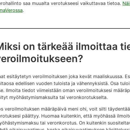
rohallinto saa muualta verotukseesi vaikuttavaa tietoa.
Näi
maVerossa
.
iksi on tärkeää ilmoittaa ti
veroilmoitukseen?
at esitäytetyn veroilmoituksen joka kevät maaliskuussa. Esi
ltaosa edellisen vuoden tuloista ja vähennyksistä. Osa tuloi
se. Ilmoita tiedot viimeistään oman veroilmoituksesi määräp
ltyt myöhästymismaksulta tai veronkorotukselta.
s veroilmoituksen määräpäivä meni ohi, voit silti täydentää
rotuksesi päättyy. Huomaa kuitenkin, että myöhässä ilmoite
öhästymismaksu tai veronkorotus. On kuitenkin suositelta
hdä oikaisuvaatimus, koska oikaisuvaatimuksen käsittelyss