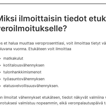
iksi ilmoittaisin tiedot etu
veroilmoitukselle?
s et halua muuttaa veroprosenttiasi, voit ilmoittaa tietyt 
luvana vuonna. Etukäteen voit ilmoittaa
matkakulut
kotitalousvähennyksen
tulonhankkimismenot
työasuntovähennyksen
elatusvelvollisuusvähennyksen.
n ilmoitat vähennykset etukäteen, tiedot näkyvät valmiina v
rotuksesi valmistuu nopeammin, eikä veronpalautuspäivä tai