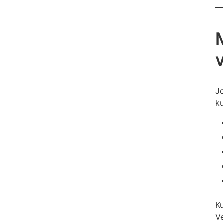
M
Jo
ku
Ku
Ve