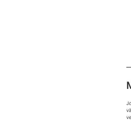
M
Jo
vä
ve