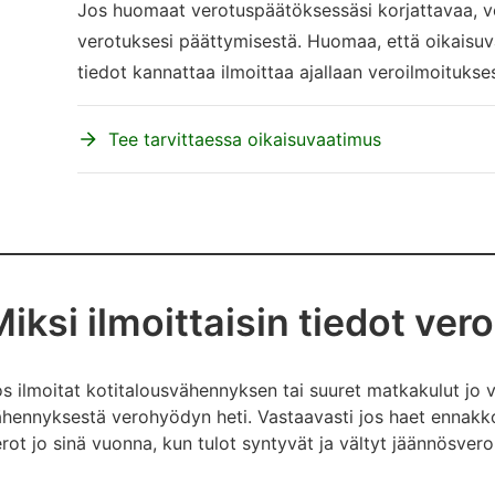
Jos huomaat verotuspäätöksessäsi korjattavaa, vo
verotuksesi päättymisestä. Huomaa, että oikaisuv
tiedot kannattaa ilmoittaa ajallaan veroilmoitukse
Tee tarvittaessa oikaisuvaatimus
iksi ilmoittaisin tiedot vero
s ilmoitat kotitalousvähennyksen tai suuret matkakulut jo v
hennyksestä verohyödyn heti. Vastaavasti jos haet ennakk
rot jo sinä vuonna, kun tulot syntyvät ja vältyt jäännösverol