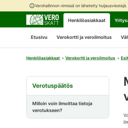
Verohallinnon nimissä on lähetetty huijausviestejä
Henkilöasiakkaat
Yritys
Etusivu
Verokortti ja veroilmoitus
Vä
Henkilöasiakkaat
Verokortti ja veroilmoitus
Esi
Verotuspäätös
Milloin voin ilmoittaa tietoja
verotukseen?
Vo
il