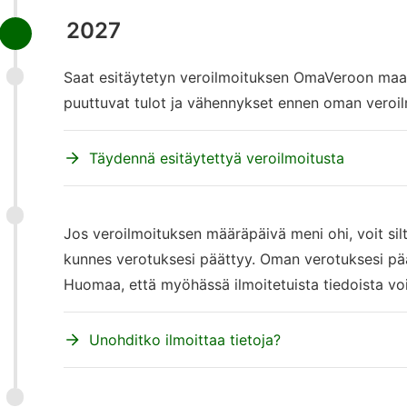
2027
Saat esitäytetyn veroilmoituksen OmaVeroon maalis
puuttuvat tulot ja vähennykset ennen oman veroi
Täydennä esitäytettyä veroilmoitusta
Jos veroilmoituksen määräpäivä meni ohi, voit silt
kunnes verotuksesi päättyy. Oman verotuksesi pä
Huomaa, että myöhässä ilmoitetuista tiedoista v
Unohditko ilmoittaa tietoja?