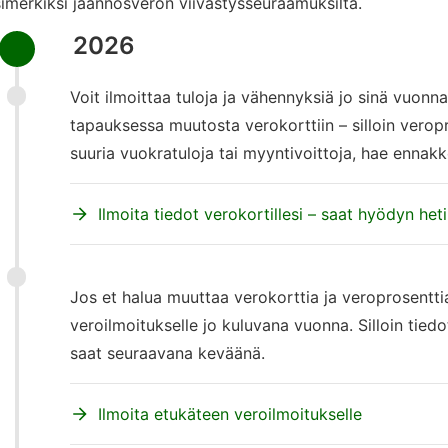
imerkiksi jäännösveron viivästysseuraamuksilta.
2026
Voit ilmoittaa tuloja ja vähennyksiä jo sinä vuonna
tapauksessa muutosta verokorttiin – silloin veropr
suuria vuokratuloja tai myyntivoittoja, hae ennak
Ilmoita tiedot verokortillesi – saat hyödyn heti
Jos et halua muuttaa verokorttia ja veroprosenttia
veroilmoitukselle jo kuluvana vuonna. Silloin tiedo
saat seuraavana keväänä.
Ilmoita etukäteen veroilmoitukselle