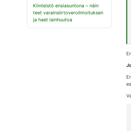
Kiinteistö ensiasuntona – näin
teet varainsiirtoveroilmoituksen
ja haet lainhuutoa
En
J
En
es
Va