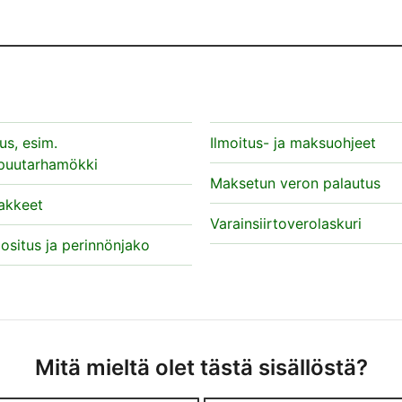
s, esim.
Ilmoitus- ja maksuohjeet
apuutarhamökki
Maksetun veron palautus
akkeet
Varainsiirtoverolaskuri
 ositus ja perinnönjako
Mitä mieltä olet tästä sisällöstä?