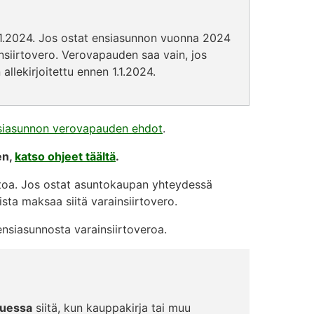
.1.2024. Jos ostat ensiasunnon vuonna 2024
nsiirtovero. Verovapauden saa vain, jos
llekirjoitettu ennen 1.1.2024.
siasunnon verovapauden ehdot
.
en,
katso ohjeet täältä
.
toa. Jos ostat asuntokaupan yhteydessä
uista maksaa siitä varainsiirtovero.
ensiasunnosta varainsiirtoveroa.
luessa
siitä, kun kauppakirja tai muu