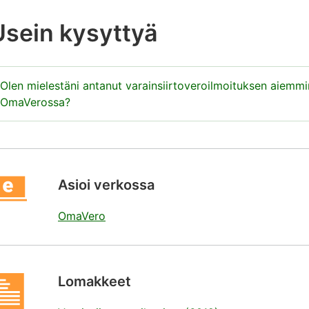
Usein kysyttyä
Olen mielestäni antanut varainsiirtoveroilmoituksen aiemmin
OmaVerossa?
arainsiirtoverotus siirtyi OmaVeroon 8.11.2019. OmaVeross
OmaVeron kautta annetut ilmoitukset
Asioi verkossa
1.11.2019 tai sen jälkeen julkaistulla paperilomakkeella i
ilmoitukset tulevat näkyviin OmaVeroon viiveellä.
OmaVero
äiden ilmoitusten osalta saat todistuksen varainsiirtoveros
erohallinnossa.
Näin löydät todistuksen OmaVerosta
. Jos k
sännöitsijälle, jotta hän voi merkitä omistuksesi osakeluette
Lomakkeet
os asunto-osakkeen kaupat on tehty kiinteistönvälittäjän kau