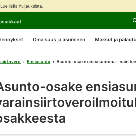
.
Lue lisää huijauksista
.
Siirry
Siirry
Avaa
asiakkaat
suoraan
koko
chattibotin
sisältöön
sivuston
keskustelu
hakuun
hennykset
Omaisuus ja asuminen
Maksut ja palaut
siirtovero
Ensiasunto
Asunto-osake ensiasuntona – näin tee
Asunto-osake ensiasun
varainsiirtoveroilmoit
osakkeesta