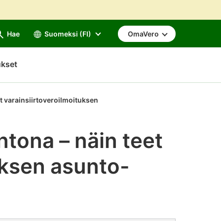
Hae
Suomeksi (FI)
OmaVero
ukset
t varainsiirtoveroilmoituksen
tona – näin teet
uksen asunto-