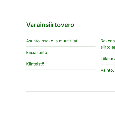
Varainsiirtovero
Asunto-osake ja muut tilat
Rakennu
siirtol
Ensiasunto
Liikeos
Kiinteistö
Vaihto,