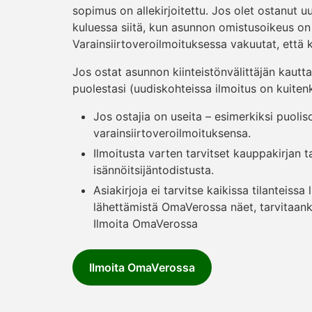
sopimus on allekirjoitettu. Jos olet ostanut 
kuluessa siitä, kun asunnon omistusoikeus on s
Varainsiirtoveroilmoituksessa vakuutat, että
Jos ostat asunnon kiinteistönvälittäjän kautta
puolestasi (uudiskohteissa ilmoitus on kuitenk
Jos ostajia on useita – esimerkiksi puoli
varainsiirtoveroilmoituksensa.
Ilmoitusta varten tarvitset kauppakirjan
isännöitsijäntodistusta.
Asiakirjoja ei tarvitse kaikissa tilanteissa
lähettämistä OmaVerossa näet, tarvitaanko 
Ilmoita OmaVerossa
Ilmoita OmaVerossa