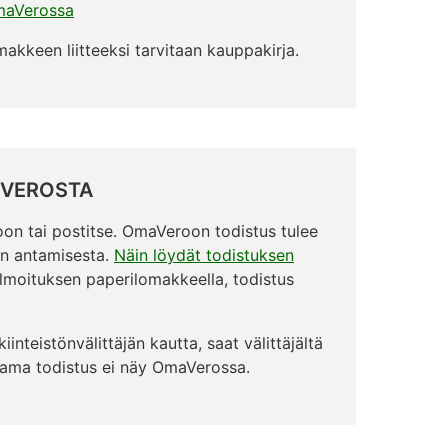
OmaVerossa
makkeen liitteeksi tarvitaan kauppakirja.
OVEROSTA
on tai postitse. OmaVeroon todistus tulee
en antamisesta.
Näin löydät todistuksen
oilmoituksen paperilomakkeella, todistus
inteistönvälittäjän kautta, saat välittäjältä
antama todistus ei näy OmaVerossa.