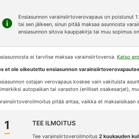
Ensiasunnon varainsiirtoverovapaus on poistunut 1
tai sen jälkeen, sinun pitää maksaa asunnosta varai
ensiasunnon sitova kauppakirja tai muu sopimus on a
siasunnosta ei tarvitse maksaa varainsiirtoveroa.
Katso en
os et ole oikeutettu ensiasunnon varainsiirtoverovapaute
siasunnon ostajan verovapaus koskee vain vakituista asun
imerkiksi autopaikan tai varaston (erilliset osakesarjat), m
rainsiirtoveroilmoitus pitää antaa, vaikka et maksaisikaan 
1
TEE ILMOITUS
Tee varainsiirtoveroilmoitus
2 kuukauden ku