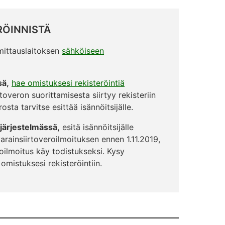
RÖINNISTÄ
nmittauslaitoksen
sähköiseen
sä,
hae omistuksesi rekisteröintiä
irtoveron suorittamisesta siirtyy rekisteriin
sta tarvitse esittää isännöitsijälle.
ojärjestelmässä,
esitä isännöitsijälle
varainsiirtoveroilmoituksen ennen 1.11.2019,
oilmoitus käy todistukseksi. Kysy
 omistuksesi rekisteröintiin.