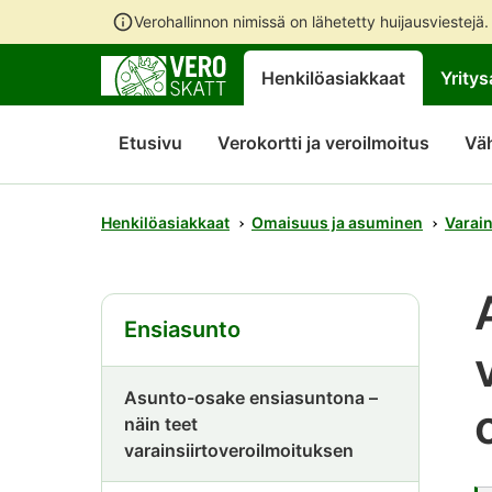
Verohallinnon nimissä on lähetetty huijausviestejä
Henkilöasiakkaat
Yritys
Etusivu
Verokortti ja veroilmoitus
Vä
Henkilöasiakkaat
Omaisuus ja asuminen
Varain
Ensiasunto
Asunto-osake ensiasuntona –
näin teet
varainsiirtoveroilmoituksen