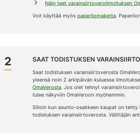
Näin teet varainsiirtoveroilmoituksen 
Voit käyttää myös
paperilomaketta
. Paperilo
2
SAAT TODISTUKSEN VARAINSIIRT
Saat todistuksen varainsiirtoverosta OmaVero
yleensä noin 2 arkipäivän kuluessa ilmoituks
OmaVerosta
. Jos olet tehnyt varainsiirtover
tulee näkyviin OmaVeroon myöhemmin.
Silloin kun asunto-osakkeen kaupat on tehty ki
todistuksen varainsiirtoverosta. Välittäjän 