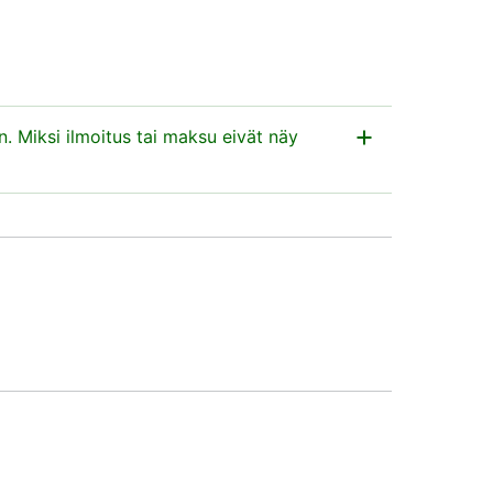
. Miksi ilmoitus tai maksu eivät näy
a näkyvät
lmoitetut kaupat. Paperilomakkeella annetut
ta, kun sekä ilmoitus että maksu ovat
yse on asunto-osakkeesta, anna todistus
loon.
tta, saat välittäjältä todistuksen suoritetusta