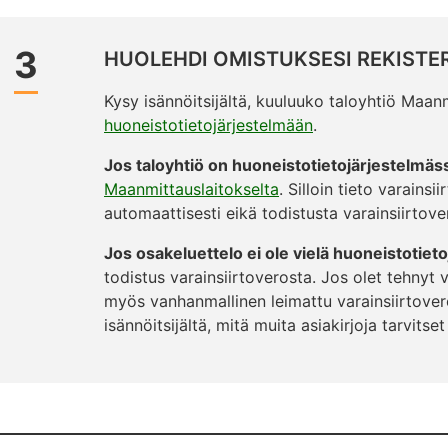
3
HUOLEHDI OMISTUKSESI REKISTE
Kysy isännöitsijältä, kuuluuko taloyhtiö Maa
huoneistotietojärjestelmään
.
Jos taloyhtiö on huoneistotietojärjestelmäs
Maanmittauslaitokselta
. Silloin tieto varainsi
automaattisesti eikä todistusta varainsiirtovero
Jos osakeluettelo ei ole vielä huoneistotiet
todistus varainsiirtoverosta. Jos olet tehnyt 
myös vanhanmallinen leimattu varainsiirtover
isännöitsijältä, mitä muita asiakirjoja tarvitset