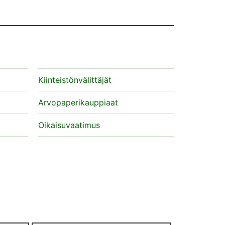
Kiinteistönvälittäjät
Arvopaperikauppiaat
Oikaisuvaatimus