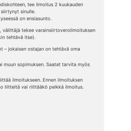
uudiskohteen, tee ilmoitus 2 kuukauden
iirtynyt sinulle.
 kyseessä on ensiasunto.
, välittäjä tekee varainsiirtoveroilmoituksen
in tehtävä itse).
sot – jokaisen ostajan on tehtävä oma
 tai muun sopimuksen. Saatat tarvita myös
 liittää ilmoitukseen. Ennen ilmoituksen
liitteitä vai riittääkö pelkkä ilmoitus.