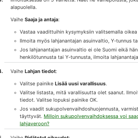
alapuolella.
Vaihe
Saaja ja antaja
:
Vastaa vaadittuihin kysymyksiin valitsemalla oikea
Ilmoita myös lahjanantajan asuinvaltio, Y-tunnus ta
Jos lahjanantajan asuinvaltio ei ole Suomi eikä hän
henkilötunnusta tai Y-tunnusta, ilmoita lahjananta
Vaihe
Lahjan tiedot
:
Valitse painike
Lisää uusi varallisuus
.
Valitse listasta, mitä varallisuutta olet saanut. Ilm
tiedot. Valitse lopuksi painike OK.
Jos vaadit sukupolvenvaihdoshuojennusta, varmista
täyttyvät.
Milloin sukupolvenvaihdoksessa voi sa
lahjaveroon?
Vaihe
Pidätetyt oikeudet
: