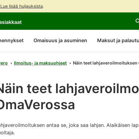
.
Lue lisää huijauksista
.
Siirry
Siirry
Avaa
asiakkaat
suoraan
koko
chattibotin
sisältöön
sivuston
keskustelu
hakuun
hennykset
Omaisuus ja asuminen
Maksut ja palaut
vero
Ilmoitus- ja maksuohjeet
Näin teet lahjaveroilmoitukse
Näin teet lahjaveroilm
OmaVerossa
hjaveroilmoituksen antaa se, joka saa lahjan. Alaikäisen la
oltaja.