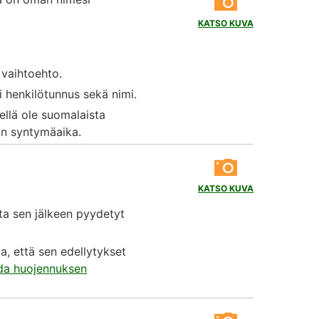
KATSO KUVA
 vaihtoehto.
i henkilötunnus sekä nimi.
ellä ole suomalaista
jan syntymäaika.
KATSO KUVA
oita sen jälkeen pyydetyt
, että sen edellytykset
ada huojennuksen