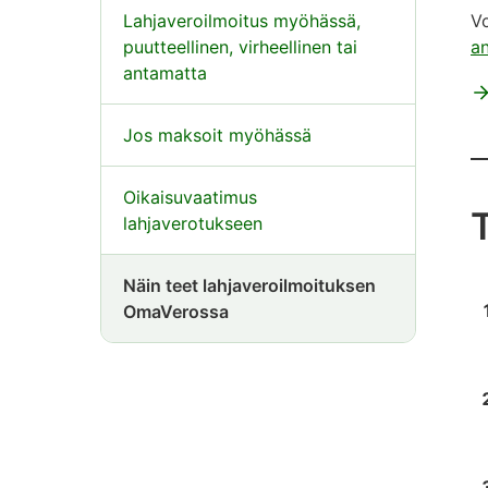
Lahjaveroilmoitus myöhässä,
Vo
puutteellinen, virheellinen tai
an
antamatta
Jos maksoit myöhässä
Oikaisuvaatimus
lahjaverotukseen
Näin teet lahjaveroilmoituksen
OmaVerossa