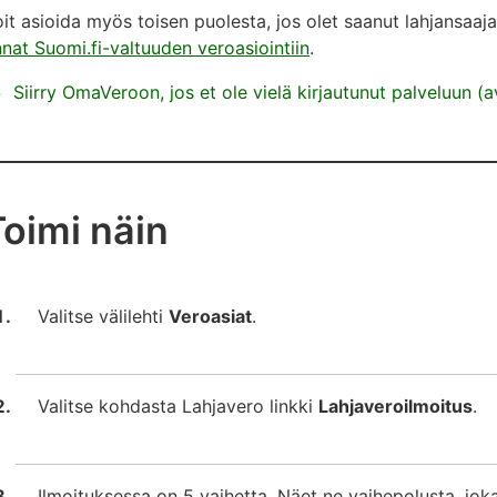
it asioida myös toisen puolesta, jos olet saanut lahjansaaj
nat Suomi.fi-valtuuden veroasiointiin
.
Siirry OmaVeroon, jos et ole vielä kirjautunut palveluun 
Toimi näin
Valitse välilehti
Veroasiat
.
Valitse kohdasta Lahjavero linkki
Lahjaveroilmoitus
.
Ilmoituksessa on 5 vaihetta. Näet ne vaihepolusta, jo