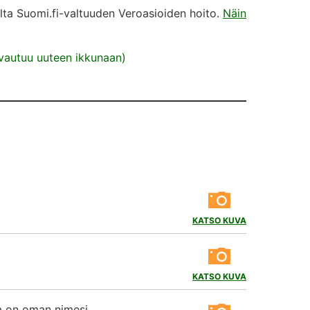
alta Suomi.fi-valtuuden Veroasioiden hoito.
Näin
(avautuu uuteen ikkunaan)
KATSO KUVA
KATSO KUVA
ka on oman nimesi