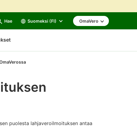
Hae
Suomeksi (FI)
OmaVero
ukset
n OmaVerossa
oituksen
psen puolesta lahjaveroilmoituksen antaa