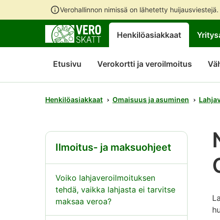
Verohallinnon nimissä on lähetetty huijausviestejä
Henkilöasiakkaat
Yritys
Etusivu
Verokortti ja veroilmoitus
Vä
Henkilöasiakkaat
Omaisuus ja asuminen
Lahja
Ilmoitus- ja maksuohjeet
Voiko lahjaveroilmoituksen
tehdä, vaikka lahjasta ei tarvitse
La
maksaa veroa?
hu