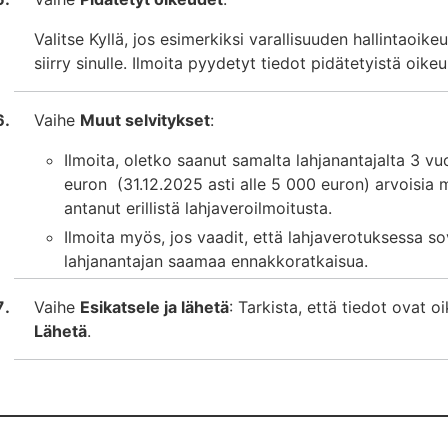
Valitse Kyllä, jos esimerkiksi varallisuuden hallintaoikeu
siirry sinulle. Ilmoita pyydetyt tiedot pidätetyistä oikeu
Vaihe
Muut selvitykset
:
Ilmoita, oletko saanut samalta lahjanantajalta 3 v
euron (31.12.2025 asti alle 5 000 euron) arvoisia mu
antanut erillistä lahjaveroilmoitusta.
Ilmoita myös, jos vaadit, että lahjaverotuksessa so
lahjanantajan saamaa ennakkoratkaisua.
Vaihe
Esikatsele ja lähetä
: Tarkista, että tiedot ovat o
Lähetä
.