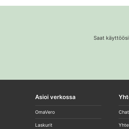
Saat käyttöösi
Asioi verkossa
Yht
OmaVero
Chat
Laskurit
Yhte