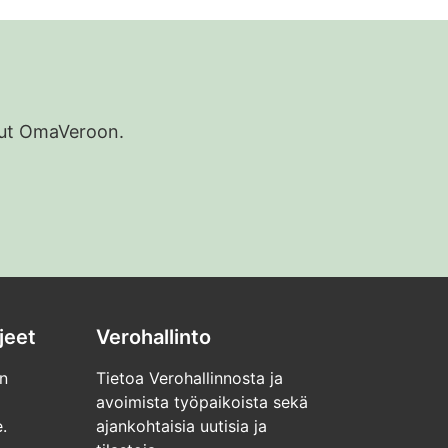
udut OmaVeroon.
jeet
Verohallinto
n
Tietoa Verohallinnosta ja
avoimista työpaikoista sekä
.
ajankohtaisia uutisia ja