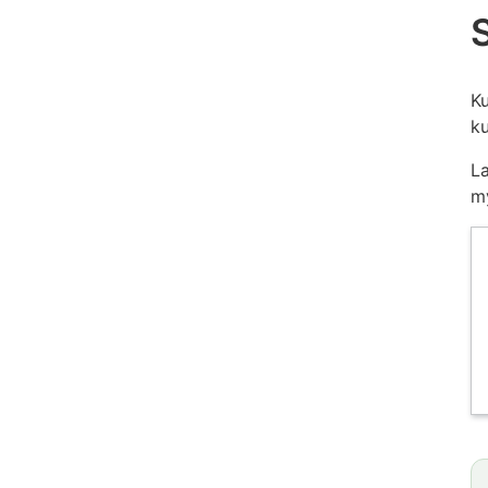
Ku
ku
La
my