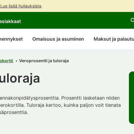
.
Lue lisää huijauksista
.
Siirry
Siirry
Avaa
asiakkaat
suoraan
koko
chattibotin
sisältöön
sivuston
keskustelu
hakuun
hennykset
Omaisuus ja asuminen
Maksut ja palaut
okortti
Veroprosentti ja tuloraja
uloraja
ennakonpidätysprosenttia. Prosentti lasketaan niiden
erokortilla. Tuloraja kertoo, kuinka paljon voit tienata
säprosenttia.