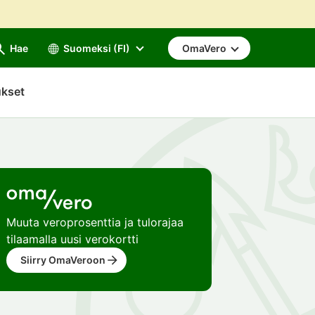
Hae
Suomeksi (FI)
OmaVero
ukset
Muuta veroprosenttia ja tulorajaa
tilaamalla uusi verokortti
Siirry OmaVeroon