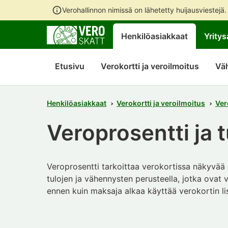
Verohallinnon nimissä on lähetetty huijausviestejä
Henkilöasiakkaat
Yritys
Etusivu
Verokortti ja veroilmoitus
Vä
Henkilöasiakkaat
Verokortti ja veroilmoitus
Ver
Veroprosentti ja t
Veroprosentti tarkoittaa verokortissa näkyvää 
tulojen ja vähennysten perusteella, jotka ovat v
ennen kuin maksaja alkaa käyttää verokortin li