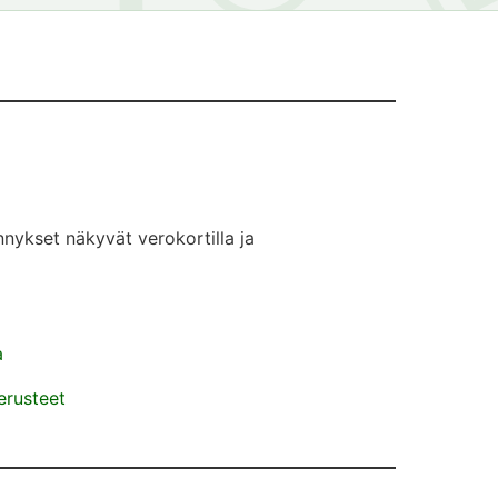
ennykset näkyvät verokortilla ja
a
erusteet