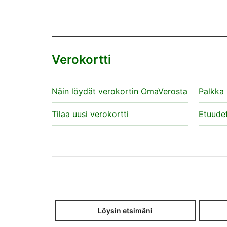
k
j
V
p
T
Verokortti
Näin löydät verokortin OmaVerosta
Palkka
Tilaa uusi verokortti
Etuude
Löysin etsimäni