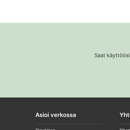
T
J
v
V
J
m
Saat käyttöösi
Asioi verkossa
Yht