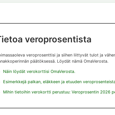
Tietoa veroprosentista
imassaoleva veroprosenttisi ja siihen liittyvät tulot ja väh
nnakkoperinnän päätöksessä. Löydät nämä OmaVerosta.
Näin löydät verokorttisi OmaVerosta.
Esimerkkejä palkan, eläkkeen ja etuuden veroprosenteist
Mihin tietoihin verokortti perustuu: Veroprosentin 2026 p