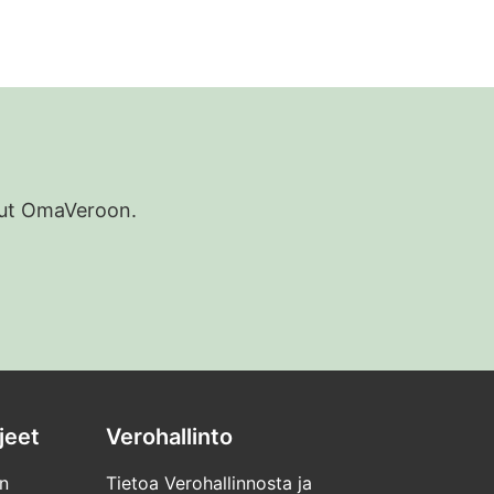
euraat tulojen kertymistä vuoden aikana. Näin
uoden tulorajasi OmaVeron etusivulla kohdassa
Voit tilata uuden verokortin vuoden aikana niin
udut OmaVeroon.
jeet
Verohallinto
n
Tietoa Verohallinnosta ja