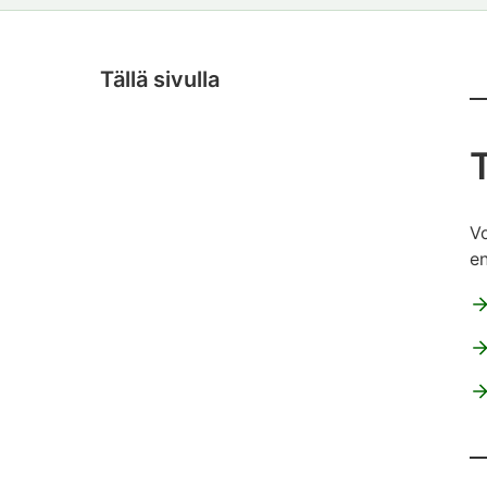
Tällä sivulla
Vo
e