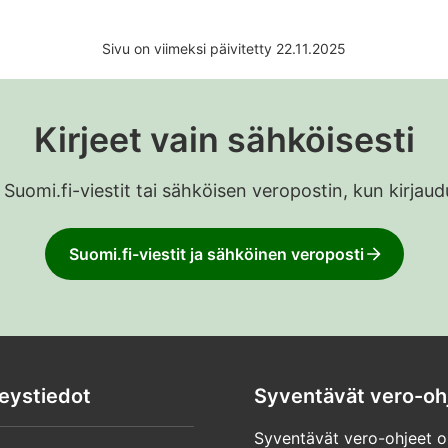
arkenna arvioita tarvittaessa
Sivu on viimeksi päivitetty 22.11.2025
os tulosi ovat epäsäännölliset, on erityisen tärkeää, että s
ältyt maksamasta veroa liikaa tai liian vähän. Näet koko v
erokortit ja ennakkovero 2026.
Kirjeet vain sähköisesti
os tulosi muuttuvat, sinun kannattaa tilata uusi verokortti. 
onta kertaa kuin on tarpeen.
 Suomi.fi-viestit tai sähköisen veropostin, kun kirja
Suomi.fi-viestit ja sähköinen veroposti
eystiedot
Syventävät vero-oh
Syventävät vero-ohjeet o