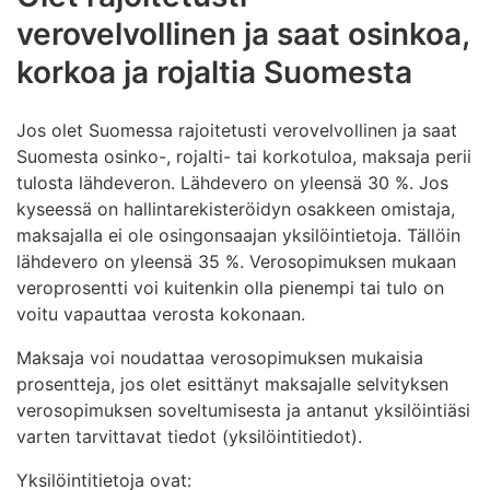
verovelvollinen ja saat osinkoa,
korkoa ja rojaltia Suomesta
Jos olet Suomessa rajoitetusti verovelvollinen ja saat
Suomesta osinko-, rojalti- tai korkotuloa, maksaja perii
tulosta lähdeveron. Lähdevero on yleensä 30 %. Jos
kyseessä on hallintarekisteröidyn osakkeen omistaja,
maksajalla ei ole osingonsaajan yksilöintietoja. Tällöin
lähdevero on yleensä 35 %. Verosopimuksen mukaan
veroprosentti voi kuitenkin olla pienempi tai tulo on
voitu vapauttaa verosta kokonaan.
Maksaja voi noudattaa verosopimuksen mukaisia
prosentteja, jos olet esittänyt maksajalle selvityksen
verosopimuksen soveltumisesta ja antanut yksilöintiäsi
varten tarvittavat tiedot (yksilöintitiedot).
Yksilöintitietoja ovat: