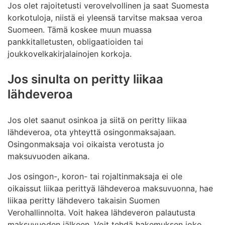
Jos olet rajoitetusti verovelvollinen ja saat Suomesta
korkotuloja, niistä ei yleensä tarvitse maksaa veroa
Suomeen. Tämä koskee muun muassa
pankkitalletusten, obligaatioiden tai
joukkovelkakirjalainojen korkoja.
Jos sinulta on peritty liikaa
lähdeveroa
Jos olet saanut osinkoa ja siitä on peritty liikaa
lähdeveroa, ota yhteyttä osingonmaksajaan.
Osingonmaksaja voi oikaista verotusta jo
maksuvuoden aikana.
Jos osingon-, koron- tai rojaltinmaksaja ei ole
oikaissut liikaa perittyä lähdeveroa maksuvuonna, hae
liikaa peritty lähdevero takaisin Suomen
Verohallinnolta. Voit hakea lähdeveron palautusta
maksuvuoden jälkeen. Voit tehdä hakemuksen joko