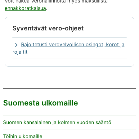
Voit hakea Verohallinnolta myös maksullista
ennakkoratkaisua
.
Syventävät vero-ohjeet
Huomio
alkaa.
Rajoitetusti verovelvollisen osingot, korot ja
rojaltit
Huomio
päättyy
Suomesta ulkomaille
Suomen kansalainen ja kolmen vuoden sääntö
Töihin ulkomaille