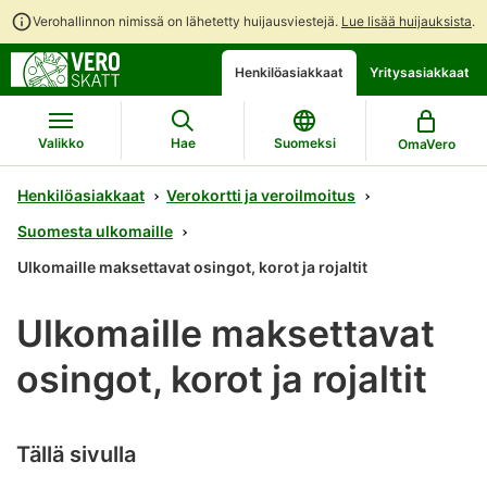
Verohallinnon nimissä on lähetetty huijausviestejä.
Lue lisää huijauksista
.
Siirry
Siirry
Avaa
Henkilöasiakkaat
Yritysasiakkaat
suoraan
koko
chattibotin
sisältöön
sivuston
keskustelu
hakuun
Valikko
Hae
Suomeksi
OmaVero
Henkilöasiakkaat
Verokortti ja veroilmoitus
Suomesta ulkomaille
Ulkomaille maksettavat osingot, korot ja rojaltit
Ulkomaille maksettavat
osingot, korot ja rojaltit
Tällä sivulla