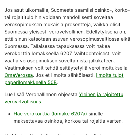
Jos asut ulkomailla, Suomesta saamiisi osinko-, korko-
tai rojaltituloihin voidaan mahdollisesti soveltaa
verosopimuksen mukaisia prosentteja, vaikka olisit
Suomessa yleisesti verovelvollinen. Edellytyksenä on,
että sinun katsotaan asuvan verosopimusvaltiossa eikä
Suomessa. Tällaisessa tapauksessa voit hakea
verokorttia lomakkeella 6207. Vaihtoehtoisesti voit
vaatia verosopimuksen soveltamista jälkikäteen.
Vaatimuksen voit tehdä esitäytetyllä veroilmoituksella
OmaVerossa
. Jos et ilmoita sähköisesti,
ilmoita tulot
paperilomakkeella 50B
.
Lue lisää Verohallinnon ohjeesta
Yleinen ja rajoitettu
verovelvollisuus
.
Hae verokorttia (lomake 6207a)
sinulle
maksettavaa osinkoa, korkoa tai rojaltia varten.