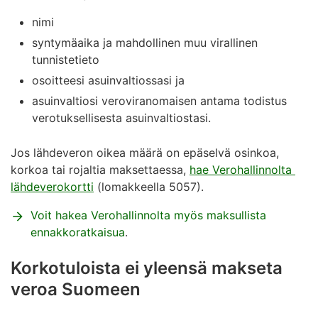
nimi
syntymäaika ja mahdollinen muu virallinen
tunnistetieto
osoitteesi asuinvaltiossasi ja
asuinvaltiosi veroviranomaisen antama todistus
verotuksellisesta asuinvaltiostasi.
Jos lähdeveron oikea määrä on epäselvä osinkoa,
korkoa tai rojaltia maksettaessa,
hae Verohallinnolta
lähdeverokortti
(lomakkeella 5057).
Voit hakea Verohallinnolta myös maksullista
ennakkoratkaisua
.
Korkotuloista ei yleensä makseta
veroa Suomeen