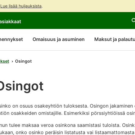
.
Lue lisää huijauksista
.
Siirry
Siirry
Avaa
asiakkaat
suoraan
koko
chattibotin
sisältöön
sivuston
keskustelu
hakuun
hennykset
Omaisuus ja asuminen
Maksut ja palaut
ukset
Osingot
Osingot
sinko on osuus osakeyhtiön tuloksesta. Osingon jakaminen
tiön osakkeiden omistajille. Esimerkiksi pörssiyhtiöissä os
nun tulee maksaa veroa osinkona saamistasi tuloista. Osink
kaan, onko osinko peräisin listatusta vai listaamattomasta