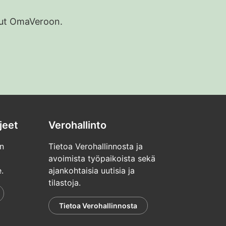
udut OmaVeroon.
jeet
Verohallinto
n
Tietoa Verohallinnosta ja
avoimista työpaikoista sekä
.
ajankohtaisia uutisia ja
tilastoja.
Tietoa Verohallinnosta