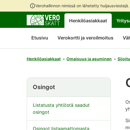
Verohallinnon nimissä on lähetetty huijausviestejä
Henkilöasiakkaat
Yritys
Etusivu
Verokortti ja veroilmoitus
Vä
Henkilöasiakkaat
Omaisuus ja asuminen
Sijoit
Osingot
O
Listatusta yhtiöstä saadut
yh
osingot
Si
mu
Osingot listaamattomasta