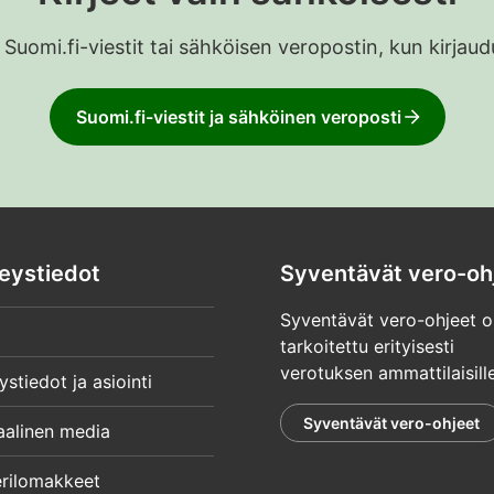
 Suomi.fi-viestit tai sähköisen veropostin, kun kirja
Suomi.fi-viestit ja sähköinen veroposti
eystiedot
Syventävät vero-oh
Syventävät vero-ohjeet o
tarkoitettu erityisesti
verotuksen ammattilaisille
ystiedot ja asiointi
Syventävät vero-ohjeet
aalinen media
rilomakkeet