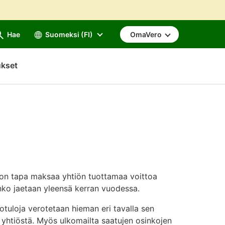
Hae
Suomeksi (FI)
OmaVero
ukset
 on tapa maksaa yhtiön tuottamaa voittoa
inko jaetaan yleensä kerran vuodessa.
otuloja verotetaan hieman eri tavalla sen
 yhtiöstä. Myös ulkomailta saatujen osinkojen