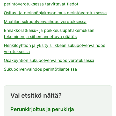
perintöverotuksessa tarvittavat tiedot
Ositus- ja perinnönjakosopimus perintöverotuksessa
Maatilan sukupolvenvaihdos verotuksessa
Ennakkoratkaisu- ja poikkeuslupahakemuksen
tekeminen ja siihen annettava päätös
Henkilöyhtiön ja yksityisliikkeen sukupolvenvaihdos
verotuksessa
Osakeyhtiön sukupolvenvaihdos verotuksessa
Sukupolvenvaihdos perintötilanteissa
Vai etsitkö näitä?
Perunkirjoitus ja perukirja