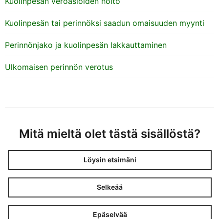
Kuolinpesän veroasioiden hoito
Kuolinpesän tai perinnöksi saadun omaisuuden myynti
Perinnönjako ja kuolinpesän lakkauttaminen
Ulkomaisen perinnön verotus
Mitä mieltä olet tästä sisällöstä?
Löysin etsimäni
Selkeää
Epäselvää