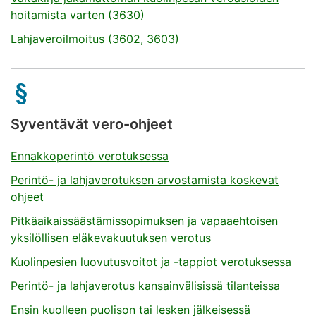
hoitamista varten (3630)
Lahjaveroilmoitus (3602, 3603)
Syventävät vero-ohjeet
Ennakkoperintö verotuksessa
Perintö- ja lahjaverotuksen arvostamista koskevat
ohjeet
Pitkäaikaissäästämissopimuksen ja vapaaehtoisen
yksilöllisen eläkevakuutuksen verotus
Kuolinpesien luovutusvoitot ja -tappiot verotuksessa
Perintö- ja lahjaverotus kansainvälisissä tilanteissa
Ensin kuolleen puolison tai lesken jälkeisessä