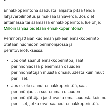
Ennakkoperintönä saadusta lahjasta pitää tehdä
lahjaveroilmoitus ja maksaa lahjaveroa. Jos olet
antamassa tai saamassa ennakkoperintöä, lue ohje:
Milloin lahjaa pidetään ennakkoperintönä?
Perinnönjättäjän kuoleman jälkeen ennakkoperintö
otetaan huomioon perinnönjaossa ja
perintöverotuksessa:
Jos olet saanut ennakkoperintöä, saat
perinnönjaossa pienemmän osuuden
perinnönjättäjän muusta omaisuudesta kuin muut
perilliset.
Jos et ole saanut ennakkoperintöä, saat
perinnönjaossa suuremman osuuden
perinnönjättäjän jaettavasta omaisuudesta kuin ne
perilliset, jotka ovat saaneet ennakkoperintöä.