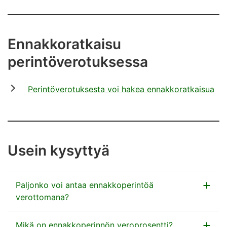
Ennakkoratkaisu
perintöverotuksessa
Perintöverotuksesta voi hakea ennakkoratkaisua
Usein kysyttyä
Paljonko voi antaa ennakkoperintöä
verottomana?
Voit tehdä samalle henkilölle alle 7 500 euron
Mikä on ennakkoperinnön veroprosentti?