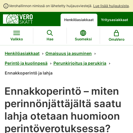
Verohallinnon nimissä on lähetetty huijausviestejä.
Lue lisää huijauksista
.
Siirry
Siirry
Avaa
Henkilöasiakkaat
Yritysasiakkaat
suoraan
koko
chattibotin
sisältöön
sivuston
keskustelu
hakuun
Valikko
Hae
Suomeksi
OmaVero
Henkilöasiakkaat
Omaisuus ja asuminen
Perintö ja kuolinpesä
Perunkirjoitus ja perukirja
Ennakkoperintö ja lahja
Ennakkoperintö – miten
perinnönjättäjältä saatu
lahja otetaan huomioon
perintöverotuksessa?