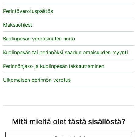
Perintöverotuspäätös
Maksuohjeet
Kuolinpesän veroasioiden hoito
Kuolinpesän tai perinnöksi saadun omaisuuden myynti
Perinnönjako ja kuolinpesän lakkauttaminen
Ulkomaisen perinnön verotus
Mitä mieltä olet tästä sisällöstä?