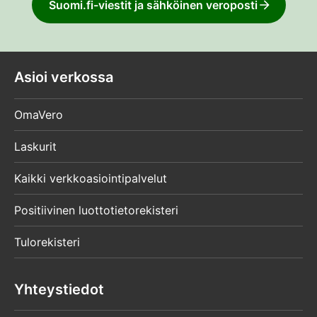
Suomi.fi-viestit ja sähköinen veroposti
Asioi verkossa
OmaVero
Laskurit
Kaikki verkkoasiointipalvelut
Positiivinen luottotietorekisteri
Tulorekisteri
Yhteystiedot