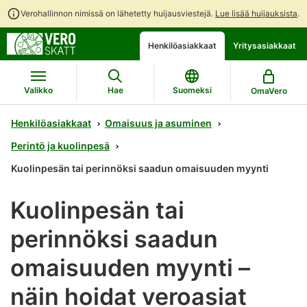
Verohallinnon nimissä on lähetetty huijausviestejä.
Lue lisää huijauksista
.
Siirry
Siirry
Avaa
Henkilöasiakkaat
Yritysasiakkaat
suoraan
koko
chattibotin
sisältöön
sivuston
keskustelu
hakuun
Valikko
Hae
Suomeksi
OmaVero
Henkilöasiakkaat
Omaisuus ja asuminen
Perintö ja kuolinpesä
Kuolinpesän tai perinnöksi saadun omaisuuden myynti
Kuolinpesän tai
perinnöksi saadun
omaisuuden myynti –
näin hoidat veroasiat