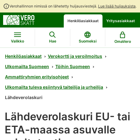
Verohallinnon nimissä on lähetetty huijausviestejä.
Lue lisää huijauksista
.
Siirry
Siirry
Avaa
Henkilöasiakkaat
Yritysasiakkaat
suoraan
koko
chattibotin
sisältöön
sivuston
keskustelu
hakuun
Valikko
Hae
Suomeksi
OmaVero
Henkilöasiakkaat
Verokortti ja veroilmoitus
Ulkomailta Suomeen
Töihin Suomeen
Ammattiryhmien erityisohjeet
Ulkomailta tuleva esiintyvä taiteilija ja urheilija
Lähdeverolaskuri
Lähdeverolaskuri EU- tai
ETA-maassa asuvalle