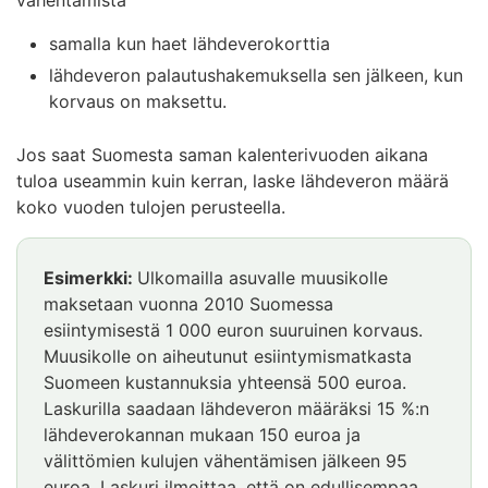
vähentämistä
samalla kun haet lähdeverokorttia
lähdeveron palautushakemuksella sen jälkeen, kun
korvaus on maksettu.
Jos saat Suomesta saman kalenterivuoden aikana
tuloa useammin kuin kerran, laske lähdeveron määrä
koko vuoden tulojen perusteella.
Esimerkki:
Ulkomailla asuvalle muusikolle
maksetaan vuonna 2010 Suomessa
esiintymisestä 1 000 euron suuruinen korvaus.
Muusikolle on aiheutunut esiintymismatkasta
Suomeen kustannuksia yhteensä 500 euroa.
Laskurilla saadaan lähdeveron määräksi 15 %:n
lähdeverokannan mukaan 150 euroa ja
välittömien kulujen vähentämisen jälkeen 95
euroa. Laskuri ilmoittaa, että on edullisempaa