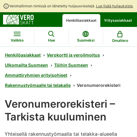
Verohallinnon nimissä on lähetetty huijausviestejä.
Lue lisää huijauksista
.
Siirry
Siirry
Avaa
Henkilöasiakkaat
Yritysasiakkaat
suoraan
koko
chattibotin
sisältöön
sivuston
keskustelu
hakuun
Valikko
Hae
Suomeksi
OmaVero
Henkilöasiakkaat
Verokortti ja veroilmoitus
Ulkomailta Suomeen
Töihin Suomeen
Ammattiryhmien erityisohjeet
Rakennustyömaalle tai telakalle
Veronumerorekisteri
Veronumerorekisteri –
Tarkista kuuluminen
Yhteisellä rakennustyömaalla tai telakka-alueella