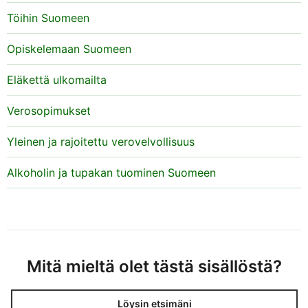
veronumerorekisterissä.
Töihin Suomeen
Voit myös työnantajana merkitä työntekijän
Opiskelemaan Suomeen
veronumeron rekisteriin
OmaVerossa
.
Eläkettä ulkomailta
Lisäksi veronumeron voi rekisteröidä soittamalla
veronumeron palvelunumeroon 029 497 070 (puhelun
Verosopimukset
hinta pvm./mpm.) tai käymällä Verohallinnon
palvelupisteessä.
Yleinen ja rajoitettu verovelvollisuus
Tietuekuvaukset – Suorasiirrot ja muut
Alkoholin ja tupakan tuominen Suomeen
ilmoitukset
> Työnantajan veronumeropyynnöt.
Mitä mieltä olet tästä sisällöstä?
Löysin etsimäni