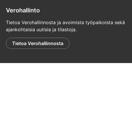
Verohallinto
Tietoa Verohallinnosta ja avoimista työpaikoista sekä
ajankohtaisia uutisia ja tilastoja.
Tietoa Verohallinnosta
© Verohallinto
Tietosuoja
Palaute
Saavutettavuusseloste
Tulosta