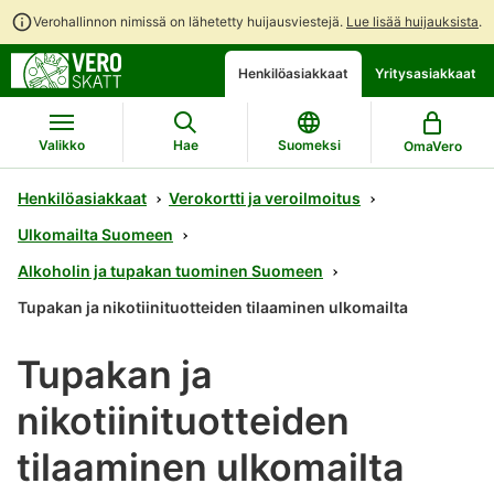
Verohallinnon nimissä on lähetetty huijausviestejä.
Lue lisää huijauksista
.
Siirry
Siirry
Henkilöasiakkaat
Yritysasiakkaat
suoraan
koko
sisältöön
sivuston
hakuun
Valikko
Hae
Suomeksi
OmaVero
Henkilöasiakkaat
Verokortti ja veroilmoitus
Ulkomailta Suomeen
Alkoholin ja tupakan tuominen Suomeen
Tupakan ja nikotiinituotteiden tilaaminen ulkomailta
Tupakan ja
nikotiinituotteiden
tilaaminen ulkomailta