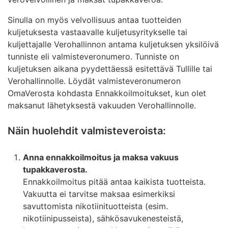
Sinulla on myös velvollisuus antaa tuotteiden
kuljetuksesta vastaavalle kuljetusyritykselle tai
kuljettajalle Verohallinnon antama kuljetuksen yksilöivä
tunniste eli valmisteveronumero. Tunniste on
kuljetuksen aikana pyydettäessä esitettävä Tullille tai
Verohallinnolle. Löydät valmisteveronumeron
OmaVerosta kohdasta Ennakkoilmoitukset, kun olet
maksanut lähetyksestä vakuuden Verohallinnolle.
Näin huolehdit valmisteveroista:
Anna ennakkoilmoitus ja maksa vakuus
tupakkaverosta.
Ennakkoilmoitus pitää antaa kaikista tuotteista.
Vakuutta ei tarvitse maksaa esimerkiksi
savuttomista nikotiinituotteista (esim.
nikotiinipusseista), sähkösavukenesteistä,