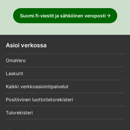
Suomi.fi-viestit ja sähköinen veroposti
Asioi verkossa
OmaVero
Laskurit
Kaikki verkkoasiointipalvelut
Positiivinen luottotietorekisteri
Tulorekisteri