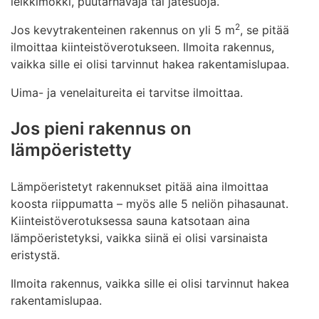
leikkimökki, puutarhavaja tai jätesuoja.
2
Jos kevytrakenteinen rakennus on yli 5 m
, se pitää
ilmoittaa kiinteistöverotukseen. Ilmoita rakennus,
vaikka sille ei olisi tarvinnut hakea rakentamislupaa.
Uima- ja venelaitureita ei tarvitse ilmoittaa.
Jos pieni rakennus on
lämpöeristetty
Lämpöeristetyt rakennukset pitää aina ilmoittaa
koosta riippumatta – myös alle 5 neliön pihasaunat.
Kiinteistöverotuksessa sauna katsotaan aina
lämpöeristetyksi, vaikka siinä ei olisi varsinaista
eristystä.
Ilmoita rakennus, vaikka sille ei olisi tarvinnut hakea
rakentamislupaa.