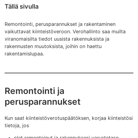
Tällä sivulla
Remontointi, perusparannukset ja rakentaminen
vaikuttavat kiinteistöveroon. Verohallinto saa muilta
viranomaisilta tiedot uusista rakennuksista ja
rakennusten muutoksista, joihin on haettu
rakentamislupaa.
Remontointi ja
perusparannukset
Kun saat kiinteistöverotuspäätöksen, korjaa kiinteistösi
tietoja, jos
olet remontoinut ja rakennuksesi varustetaso