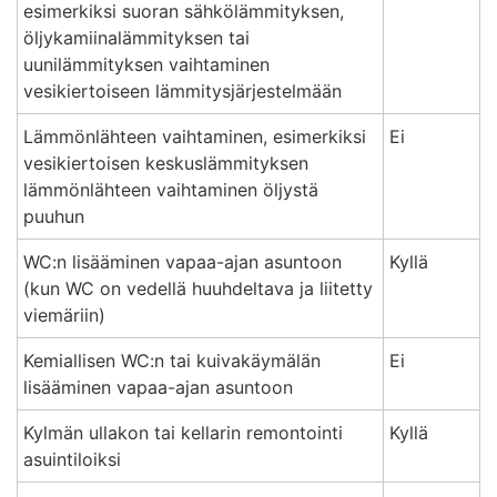
esimerkiksi suoran sähkölämmityksen,
öljykamiinalämmityksen tai
uunilämmityksen vaihtaminen
vesikiertoiseen lämmitysjärjestelmään
Lämmönlähteen vaihtaminen, esimerkiksi
Ei
vesikiertoisen keskuslämmityksen
lämmönlähteen vaihtaminen öljystä
puuhun
WC:n lisääminen vapaa-ajan asuntoon
Kyllä
(kun WC on vedellä huuhdeltava ja liitetty
viemäriin)
Kemiallisen WC:n tai kuivakäymälän
Ei
lisääminen vapaa-ajan asuntoon
Kylmän ullakon tai kellarin remontointi
Kyllä
asuintiloiksi