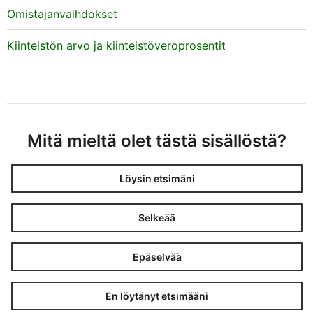
Omistajanvaihdokset
Kiinteistön arvo ja kiinteistöveroprosentit
Mitä mieltä olet tästä sisällöstä?
Löysin etsimäni
Selkeää
Epäselvää
En löytänyt etsimääni