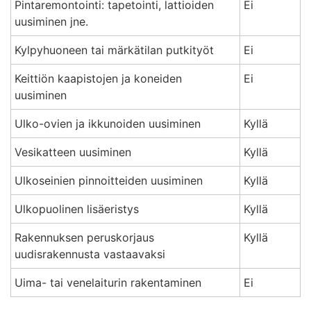
Pintaremontointi: tapetointi, lattioiden
Ei
uusiminen jne.
Kylpyhuoneen tai märkätilan putkityöt
Ei
Keittiön kaapistojen ja koneiden
Ei
uusiminen
Ulko-ovien ja ikkunoiden uusiminen
Kyllä
Vesikatteen uusiminen
Kyllä
Ulkoseinien pinnoitteiden uusiminen
Kyllä
Ulkopuolinen lisäeristys
Kyllä
Rakennuksen peruskorjaus
Kyllä
uudisrakennusta vastaavaksi
Uima- tai venelaiturin rakentaminen
Ei