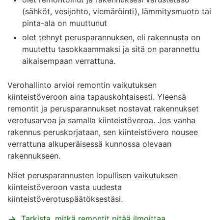
(sähköt, vesijohto, viemäröinti), lämmitysmuoto tai
pinta-ala on muuttunut
olet tehnyt perusparannuksen, eli rakennusta on
muutettu tasokkaammaksi ja sitä on parannettu
aikaisempaan verrattuna.
Verohallinto arvioi remontin vaikutuksen
kiinteistöveroon aina tapauskohtaisesti. Yleensä
remontit ja perusparannukset nostavat rakennukset
verotusarvoa ja samalla kiinteistöveroa. Jos vanha
rakennus peruskorjataan, sen kiinteistövero nousee
verrattuna alkuperäisessä kunnossa olevaan
rakennukseen.
Näet perusparannusten lopullisen vaikutuksen
kiinteistöveroon vasta uudesta
kiinteistöverotuspäätöksestäsi.
Tarkista, mitkä remontit pitää ilmoittaa