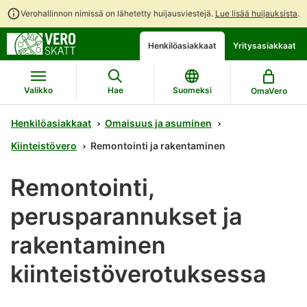
Verohallinnon nimissä on lähetetty huijausviestejä.
Lue lisää huijauksista
.
Siirry
Siirry
Avaa
Henkilöasiakkaat
Yritysasiakkaat
suoraan
koko
chattibotin
sisältöön
sivuston
keskustelu
hakuun
Valikko
Hae
Suomeksi
OmaVero
Henkilöasiakkaat
Omaisuus ja asuminen
Kiinteistövero
Remontointi ja rakentaminen
Remontointi,
perusparannukset ja
rakentaminen
kiinteistöverotuksessa