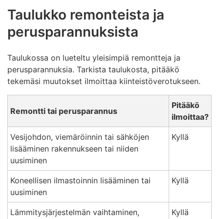
Taulukko remonteista ja
perusparannuksista
Taulukossa on lueteltu yleisimpiä remontteja ja
perusparannuksia. Tarkista taulukosta, pitääkö
tekemäsi muutokset ilmoittaa kiinteistöverotukseen.
Pitääkö
Remontti tai perusparannus
ilmoittaa?
Vesijohdon, viemäröinnin tai sähköjen
Kyllä
lisääminen rakennukseen tai niiden
uusiminen
Koneellisen ilmastoinnin lisääminen tai
Kyllä
uusiminen
Lämmitysjärjestelmän vaihtaminen,
Kyllä