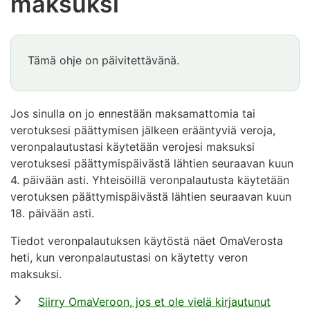
maksuksi
Huomio
Tämä ohje on päivitettävänä.
alkaa.
Huomio
päättyy
Jos sinulla on jo ennestään maksamattomia tai
verotuksesi päättymisen jälkeen erääntyviä veroja,
veronpalautustasi käytetään verojesi maksuksi
verotuksesi päättymispäivästä lähtien seuraavan kuun
4. päivään asti. Yhteisöillä veronpalautusta käytetään
verotuksen päättymispäivästä lähtien seuraavan kuun
18. päivään asti.
Tiedot veronpalautuksen käytöstä näet OmaVerosta
heti, kun veronpalautustasi on käytetty veron
maksuksi.
Siirry OmaVeroon, jos et ole vielä kirjautunut