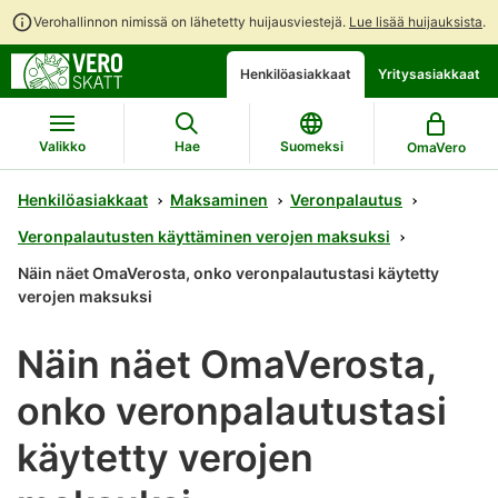
Verohallinnon nimissä on lähetetty huijausviestejä.
Lue lisää huijauksista
.
Siirry
Siirry
Avaa
Henkilöasiakkaat
Yritysasiakkaat
suoraan
koko
chattibotin
sisältöön
sivuston
keskustelu
hakuun
Valikko
Hae
Suomeksi
OmaVero
Henkilöasiakkaat
Maksaminen
Veronpalautus
Veronpalautusten käyttäminen verojen maksuksi
Näin näet OmaVerosta, onko veronpalautustasi käytetty
verojen maksuksi
Näin näet OmaVerosta,
onko veronpalautustasi
käytetty verojen