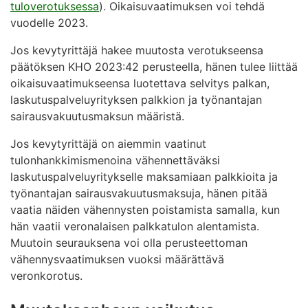
tuloverotuksessa
). Oikaisuvaatimuksen voi tehdä
vuodelle 2023.
Jos kevytyrittäjä hakee muutosta verotukseensa
päätöksen KHO 2023:42 perusteella, hänen tulee liittää
oikaisuvaatimukseensa luotettava selvitys palkan,
laskutuspalveluyrityksen palkkion ja työnantajan
sairausvakuutusmaksun määristä.
Jos kevytyrittäjä on aiemmin vaatinut
tulonhankkimismenoina vähennettäväksi
laskutuspalveluyritykselle maksamiaan palkkioita ja
työnantajan sairausvakuutusmaksuja, hänen pitää
vaatia näiden vähennysten poistamista samalla, kun
hän vaatii veronalaisen palkkatulon alentamista.
Muutoin seurauksena voi olla perusteettoman
vähennysvaatimuksen vuoksi määrättävä
veronkorotus.