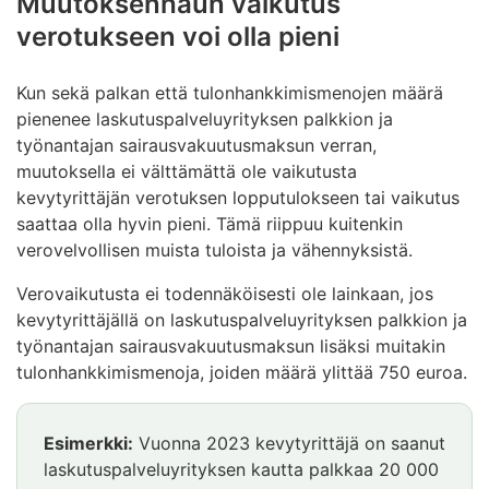
Muutoksenhaun vaikutus
verotukseen voi olla pieni
Kun sekä palkan että tulonhankkimismenojen määrä
pienenee laskutuspalveluyrityksen palkkion ja
työnantajan sairausvakuutusmaksun verran,
muutoksella ei välttämättä ole vaikutusta
kevytyrittäjän verotuksen lopputulokseen tai vaikutus
saattaa olla hyvin pieni. Tämä riippuu kuitenkin
verovelvollisen muista tuloista ja vähennyksistä.
Verovaikutusta ei todennäköisesti ole lainkaan, jos
kevytyrittäjällä on laskutuspalveluyrityksen palkkion ja
työnantajan sairausvakuutusmaksun lisäksi muitakin
tulonhankkimismenoja, joiden määrä ylittää 750 euroa.
Esimerkki:
Vuonna 2023 kevytyrittäjä on saanut
laskutuspalveluyrityksen kautta palkkaa 20 000