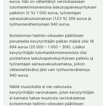
euroa. Hän on vähentänyt verotuksessaan
tulonhankkimismenoina laskutuspalveluyrityksen
palkkion (5 %) 1 000 euroa, työnantajan
sairausvakuutusmaksun (1,53 %) 306 euroa ja
työhuonevähennyksen 940 euroa.
Korkeimman hallinto-oikeuden päätöksen
perusteella kevytyrittäjän palkan määrä olisi 18
694 euroa (20 000 – 1 000 – 306). Lisäksi
kevytyrittäjän tulonhankkimismenoista olisi
poistettava laskutuspalveluyrityksen palkkio ja
työnantajan sairausvakuutusmaksu, jolloin
vähennettäväksi jäisi vain työhuonevähennys
940 euroa.
Näillä muutoksilla ei ole vaikutusta
kevytyrittäjän verotukseen, joten kevytyrittäjän
ei kannata hakea muutosta verotukseensa
korkeimman hallinto-oikeuden päätöksen