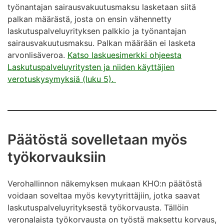
työnantajan sairausvakuutusmaksu lasketaan siitä
palkan määrästä, josta on ensin vähennetty
laskutuspalveluyrityksen palkkio ja työnantajan
sairausvakuutusmaksu. Palkan määrään ei lasketa
arvonlisäveroa.
Katso laskuesimerkki ohjeesta
Laskutuspalveluyritysten ja niiden käyttäjien
verotuskysymyksiä (luku 5).
Päätöstä sovelletaan myös
työkorvauksiin
Verohallinnon näkemyksen mukaan KHO:n päätöstä
voidaan soveltaa myös kevytyrittäjiin, jotka saavat
laskutuspalveluyrityksestä työkorvausta. Tällöin
veronalaista työkorvausta on työstä maksettu korvaus,