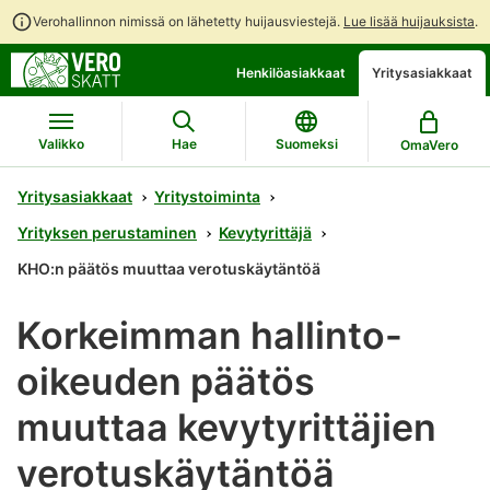
Verohallinnon nimissä on lähetetty huijausviestejä.
Lue lisää huijauksista
.
Siirry
Siirry
Avaa
Henkilöasiakkaat
Yritysasiakkaat
suoraan
koko
chattibotin
sisältöön
sivuston
keskustelu
hakuun
Valikko
Hae
Suomeksi
OmaVero
Yritysasiakkaat
Yritystoiminta
Yrityksen perustaminen
Kevytyrittäjä
KHO:n päätös muuttaa verotuskäytäntöä
Korkeimman hallinto-
oikeuden päätös
muuttaa kevytyrittäjien
verotuskäytäntöä