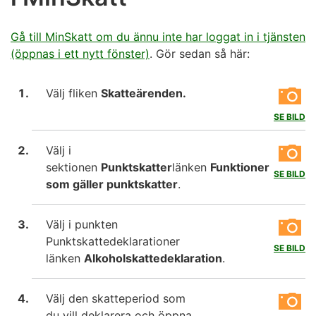
Gå till MinSkatt om du ännu inte har loggat in i tjänsten
(öppnas i ett nytt fönster)
. Gör sedan så här:
Välj fliken
Skatteärenden.
SE BILD
Välj i
sektionen
Punktskatter
länken
Funktioner
SE BILD
som gäller punktskatter
.
Välj i punkten
Punktskattedeklarationer
SE BILD
länken
Alkoholskattedeklaration
.
Välj den skatteperiod som
du vill deklarera och öppna