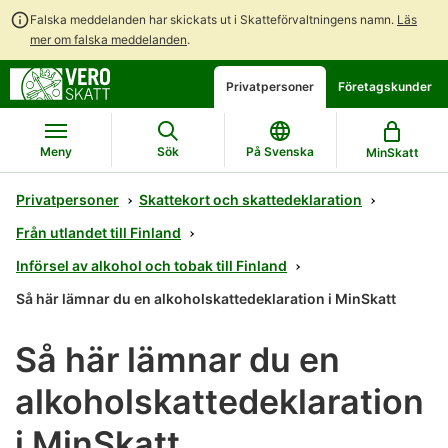
Falska meddelanden har skickats ut i Skatteförvaltningens namn.
Läs
mer om falska meddelanden
.
Gå
Gå
Privatpersoner
Företagskunder
direkt
till
till
hela
innehållet
webbplatsens
Meny
Sök
På Svenska
MinSkatt
sökning
Privatpersoner
Skattekort och skattedeklaration
Från utlandet till Finland
Införsel av alkohol och tobak till Finland
Så här lämnar du en alkoholskattedeklaration i MinSkatt
Så här lämnar du en
alkoholskattedeklaration
i MinSkatt