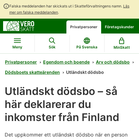
Falska meddelanden har skickats ut i Skatteförvaltningens namn.
Läs
mer om falska meddelanden
.
Gå
Gå
Öppna
Privatpersoner
Företagskunder
direkt
till
en
till
hela
chattbot-
innehållet
webbplatsens
diskussion
Meny
Sök
På Svenska
MinSkatt
sökning
Privatpersoner
Egendom och boende
Arv och dödsbo
Dödsboets skatteärenden
Utländskt dödsbo
Utländskt dödsbo – så
här deklarerar du
inkomster från Finland
Det uppkommer ett utländskt dödsbo när en person