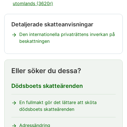
utomlands (3620r)
Detaljerade skatteanvisningar
Notisen
börjar.
Den internationella privaträttens inverkan på
beskattningen
Notisen
slutar
Eller söker du dessa?
Dödsboets skatteärenden
En fullmakt gör det lättare att sköta
dödsboets skatteärenden
Adressändring