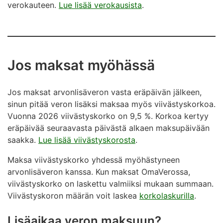
verokauteen.
Lue lisää verokausista
.
Jos maksat myöhässä
Jos maksat arvonlisäveron vasta eräpäivän jälkeen,
sinun pitää veron lisäksi maksaa myös viivästyskorkoa.
Vuonna 2026 viivästyskorko on 9,5 %. Korkoa kertyy
eräpäivää seuraavasta päivästä alkaen maksupäivään
saakka.
Lue lisää viivästyskorosta
.
Maksa viivästyskorko yhdessä myöhästyneen
arvonlisäveron kanssa. Kun maksat OmaVerossa,
viivästyskorko on laskettu valmiiksi mukaan summaan.
Viivästyskoron määrän voit laskea
korkolaskurilla
.
Lisäaikaa veron maksuun?