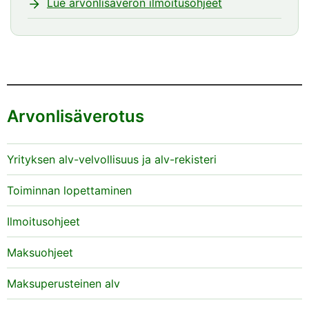
Lue arvonlisäveron ilmoitusohjeet
Huomio
päättyy
Arvonlisäverotus
Yrityksen alv-velvollisuus ja alv-rekisteri
Toiminnan lopettaminen
Ilmoitusohjeet
Maksuohjeet
Maksuperusteinen alv