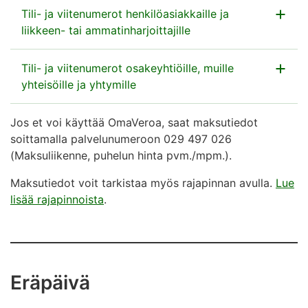
Tili- ja viitenumerot henkilöasiakkaille ja
liikkeen- tai ammatinharjoittajille
Näin tarkistat maksutiedot OmaVerosta, jos olet
Tili- ja viitenumerot osakeyhtiöille, muille
henkilöasiakas, liikkeen- tai ammatinharjoittaja tai
yhteisöille ja yhtymille
maatalouden tai metsätalouden harjoittaja:
Jos et voi käyttää OmaVeroa, saat maksutiedot
Näin tarkistat osakeyhtiön, yhtymän, yhdistyksen,
soittamalla palvelunumeroon 029 497 026
julkisyhteisön tai muun yhteisöasiakkaan maksutiedot
Siirry OmaVeroon, jos et ole vielä kirjautunut
(Maksuliikenne, puhelun hinta pvm./mpm.).
OmaVerosta:
palveluun (avautuu uuteen välilehteen)
Maksutiedot voit tarkistaa myös rajapinnan avulla.
Lue
Siirry OmaVeroon, jos et ole vielä kirjautunut
Valitse etusivun
lisää rajapinnoista
.
palveluun (avautuu uuteen välilehteen)
kohdasta
Maksutilanne
linkki
Verojen
maksaminen ja maksutiedot
.
Valitse OmaVeron etusivun
kohdasta
Maksutilanne
linkki
Verojen
Valitse oikean veron kohdalta painike
Katso
Eräpäivä
maksaminen ja maksutiedot
.
maksutiedot
.