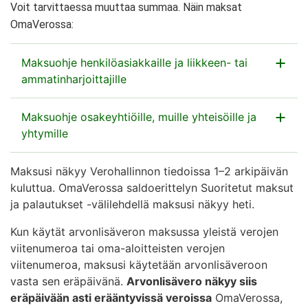
Voit tarvittaessa muuttaa summaa. Näin maksat
OmaVerossa:
Maksuohje henkilöasiakkaille ja liikkeen- tai
ammatinharjoittajille
Näin maksat OmaVerossa, jos olet henkilöasiakas,
Maksuohje osakeyhtiöille, muille yhteisöille ja
liikkeen- tai ammatinharjoittaja tai maatalouden tai
yhtymille
metsätalouden harjoittaja:
Maksusi näkyy Verohallinnon tiedoissa 1–2 arkipäivän
Näin maksat osakeyhtiön, yhtymän, yhdistyksen,
kuluttua. OmaVerossa saldoerittelyn Suoritetut maksut
julkisyhteisön tai muun yhteisöasiakkaan veroja
Siirry OmaVeroon, jos et ole vielä kirjautunut
ja palautukset -välilehdellä maksusi näkyy heti.
OmaVerossa:
palveluun (avautuu uuteen välilehteen)
Kun käytät arvonlisäveron maksussa yleistä verojen
Siirry OmaVeroon, jos et ole vielä kirjautunut
Valitse etusivun
viitenumeroa tai oma-aloitteisten verojen
palveluun (avautuu uuteen välilehteen)
kohdasta
Maksutilanne
linkki
Verojen
viitenumeroa, maksusi käytetään arvonlisäveroon
maksaminen ja maksutiedot
.
vasta sen eräpäivänä.
Arvonlisävero näkyy siis
eräpäivään asti erääntyvissä veroissa
OmaVerossa,
Valitse OmaVeron etusivun