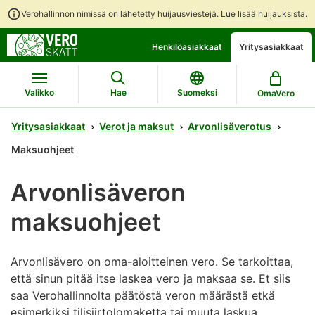
Verohallinnon nimissä on lähetetty huijausviestejä.
Lue lisää huijauksista
.
Siirry
Siirry
Avaa
Henkilöasiakkaat
Yritysasiakkaat
suoraan
koko
chattibotin
sisältöön
sivuston
keskustelu
hakuun
Valikko
Hae
Suomeksi
OmaVero
Yritysasiakkaat
Verot ja maksut
Arvonlisäverotus
Maksuohjeet
Arvonlisäveron
maksuohjeet
Arvonlisävero on oma-aloitteinen vero. Se tarkoittaa,
että sinun pitää itse laskea vero ja maksaa se. Et siis
saa Verohallinnolta päätöstä veron määrästä etkä
esimerkiksi tilisiirtolomaketta tai muuta laskua.