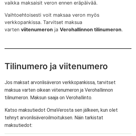
vaikka maksaisit veron ennen eräpäivää.
kohdasta
Maksutilanne
linkki
Verojen
Voit siirtyä maksamaan suoraan veron kohdalla
maksaminen ja maksutiedot
.
olevan linkin kautta.
Vaihtoehtoisesti voit maksaa veron myös
verkkopankissa. Tarvitset maksua
Jos oikeaa veroa ei näy sivun alussa, siirry
Yritykset ja yhteisöt käyttävät verojen
varten
viitenumeron
ja
Verohallinnon tilinumeron
.
kohtaan
Kaikkien verojen maksutiedot
ja
maksamisessa yleistä verojen viitenumeroa.
valitse valintalistasta
Oma-aloitteiset verot
.
Valitse linkki
Maksa veroja
kohdasta
Yleisellä
verojen viitenumerolla maksaminen
.
Tilinumero ja viitenumero
Lisää tietoa yleisestä verojen viitenumerosta
Jos maksat arvonlisäveron verkkopankissa, tarvitset
maksua varten oikean viitenumeron ja Verohallinnon
tilinumeron. Maksun saaja on Verohallinto.
Katso maksutiedot OmaVerosta sen jälkeen, kun olet
tehnyt arvonlisäveroilmoituksen. Näin tarkistat
maksutiedot: