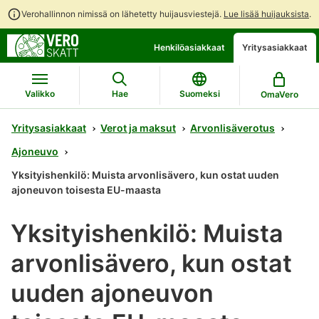
Verohallinnon nimissä on lähetetty huijausviestejä.
Lue lisää huijauksista
.
Siirry
Siirry
Avaa
Henkilöasiakkaat
Yritysasiakkaat
suoraan
koko
chattibotin
sisältöön
sivuston
keskustelu
hakuun
Valikko
Hae
Suomeksi
OmaVero
Yritysasiakkaat
Verot ja maksut
Arvonlisäverotus
Ajoneuvo
Yksityishenkilö: Muista arvonlisävero, kun ostat uuden
ajoneuvon toisesta EU-maasta
Yksityishenkilö: Muista
arvonlisävero, kun ostat
uuden ajoneuvon