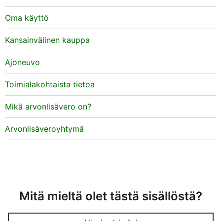
Oma käyttö
Kansainvälinen kauppa
Ajoneuvo
Toimialakohtaista tietoa
Mikä arvonlisävero on?
Arvonlisäveroyhtymä
Mitä mieltä olet tästä sisällöstä?