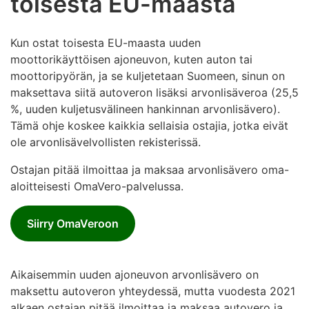
toisesta EU-maasta
Kun ostat toisesta EU-maasta uuden
moottorikäyttöisen ajoneuvon, kuten auton tai
moottoripyörän, ja se kuljetetaan Suomeen, sinun on
maksettava siitä autoveron lisäksi arvonlisäveroa (25,5
%, uuden kuljetusvälineen hankinnan arvonlisävero).
Tämä ohje koskee kaikkia sellaisia ostajia, jotka eivät
ole arvonlisävelvollisten rekisterissä.
Ostajan pitää ilmoittaa ja maksaa arvonlisävero oma-
aloitteisesti OmaVero-palvelussa.
Siirry OmaVeroon
Aikaisemmin uuden ajoneuvon arvonlisävero on
maksettu autoveron yhteydessä, mutta vuodesta 2021
alkaen ostajan pitää ilmoittaa ja maksaa autovero ja