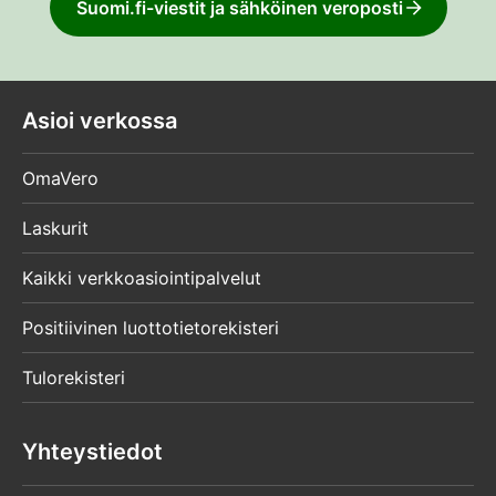
Suomi.fi-viestit ja sähköinen veroposti
Asioi verkossa
OmaVero
Laskurit
Kaikki verkkoasiointipalvelut
Positiivinen luottotietorekisteri
Tulorekisteri
Yhteystiedot