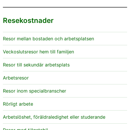
Resekostnader
Resor mellan bostaden och arbetsplatsen
Veckoslutsresor hem till familjen
Resor till sekundär arbetsplats
Arbetsresor
Resor inom specialbranscher
Rörligt arbete
Arbetslöshet, föräldraledighet eller studerande
Resor med tjänstebil