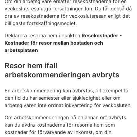
Om din arbetsgivare ersätter resekostnaderna för en
veckoslutsresa utgör ersättningen lön. Du får också då
dra av resekostnaderna för veckoslutsresan enligt det
billigaste fortskaffningsmedlet.
Deklarera resorna hem i punkten
Resekostnader -
Kostnader för resor mellan bostaden och
arbetsplatsen
Resor hem ifall
arbetskommenderingen avbryts
En arbetskommendering kan avbrytas, till exempel för
den tid du har semester eller sjukledighet eller om
arbetsgivaren inte ordnat inkvartering för veckosluten.
Om arbetskommenderingen på en annan ort avbryts
kan du avdra kostnaderna för resorna hem som
kostnader för förvärvande av inkomst, om din