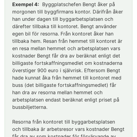
Exempel 4:
Byggplatschefen Bengt åker på
morgonen till byggfirmans kontor. Därifrån åker
han under dagen till byggarbetsplatsen och
därefter tillbaka till kontoret. Bengt använder
egen bil för resorna. Från kontoret åker han
tillbaka hem. Resan från hemmet till kontoret är
en resa mellan hemmet och arbetsplatsen vars
kostnader Bengt får dra av beräknat enligt det
billigaste fortskaffningsmedlet om kostnaderna
överstiger 900 euro i självrisk. Eftersom Bengt
hade kunnat åka från hemmet till kontoret med
buss (det billigaste fortskaffningsmedlet) får
han dra av resorna mellan hemmet och
arbetsplatsen endast beräknat enligt priset på
bussbiljetterna.
Resorna från kontoret till byggarbetsplatsen
och tillbaka är arbetsresor vars kostnader Bengt
får dra av som kostnader för förvärvande av