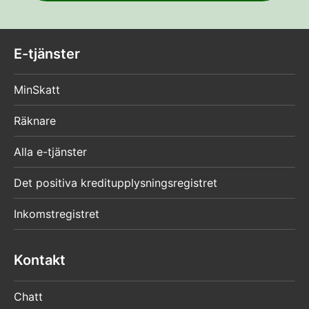
E-tjänster
MinSkatt
Räknare
Alla e-tjänster
Det positiva kreditupplysningsregistret
Inkomstregistret
Kontakt
Chatt