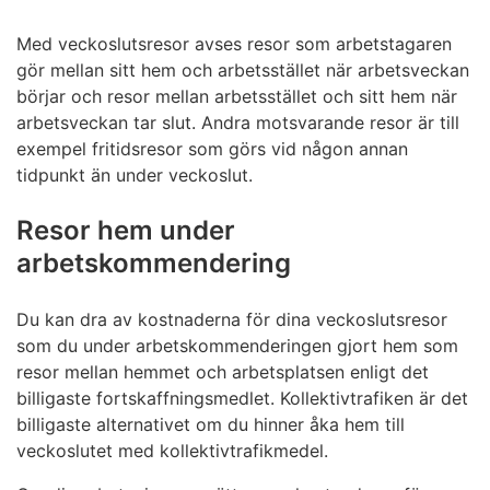
Med veckoslutsresor avses resor som arbetstagaren
gör mellan sitt hem och arbetsstället när arbetsveckan
börjar och resor mellan arbetsstället och sitt hem när
arbetsveckan tar slut. Andra motsvarande resor är till
exempel fritidsresor som görs vid någon annan
tidpunkt än under veckoslut.
Resor hem under
arbetskommendering
Du kan dra av kostnaderna för dina veckoslutsresor
som du under arbetskommenderingen gjort hem som
resor mellan hemmet och arbetsplatsen enligt det
billigaste fortskaffningsmedlet. Kollektivtrafiken är det
billigaste alternativet om du hinner åka hem till
veckoslutet med kollektivtrafikmedel.