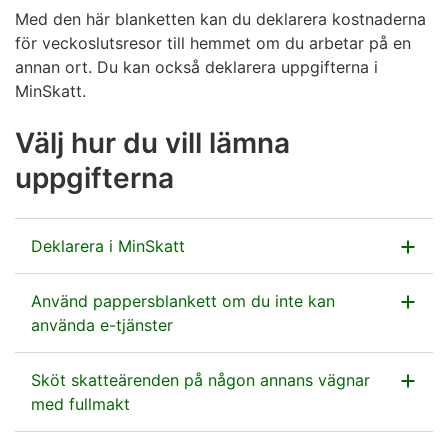
Med den här blanketten kan du deklarera kostnaderna
för veckoslutsresor till hemmet om du arbetar på en
annan ort. Du kan också deklarera uppgifterna i
MinSkatt.
Välj hur du vill lämna
uppgifterna
Deklarera i MinSkatt
Använd pappersblankett om du inte kan
Gå till MinSkatt
använda e-tjänster
Returnera blanketten till adressen som har angetts på
Sköt skatteärenden på någon annans vägnar
Skattedeklaration – deklarationsanvisning
blanketten.
med fullmakt