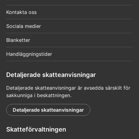
fullmakt. Logga in i MinSkatt och välj ”Sköt
ärenden på någon annans vägnar”.
Kontakta oss
Läs mer om att sköta ärenden på ditt
Sociala medier
minderåriga barns vägnar på Suomi.fi.
Blanketter
Du sköter ärenden utifrån intressebevakning
Handläggningstider
Du behöver ingen Suomi.fi-fullmakt om
intressebevakningsfullmakten har bekräftats
Detaljerade skatteanvisningar
eller om du har registrerats som privat
Detaljerade skatteanvisningar är avsedda särskilt för
intressebevakare. Logga in i MinSkatt och välj
sakkunniga i beskattningen.
”Sköt ärenden på någon annans vägnar”.
Detaljerade skatteanvisningar
Läs mer på sidan Så här ger du en fullmakt
i punkten ”Du är
intressebevakningsfullmäktig eller privat
Skatteförvaltningen
intressebevakare”.