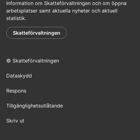
Information om Skatteförvaltningen och om öppna
Observera: Om du är allmän intressebevakare
arbetsplatser samt aktuella nyheter och aktuell
kan du endast sköta ärenden med
statistik.
pappersblanketter.
Skatteförvaltningen
Huomio
osio
päättyy
© Skatteförvaltningen
Dataskydd
Respons
Tillgänglighetsutlåtande
Skriv ut