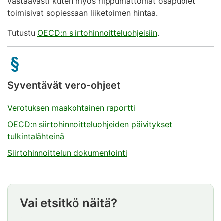
vastaavasti kuten myös riippumattomat osapuolet
toimisivat sopiessaan liiketoimen hintaa.
Tutustu
OECD:n siirtohinnoitteluohjeisiin
.
Syventävät vero-ohjeet
Verotuksen maakohtainen raportti
OECD:n siirtohinnoitteluohjeiden päivitykset
tulkintalähteinä
Siirtohinnoittelun dokumentointi
Vai etsitkö näitä?