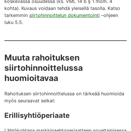
koskevassa osuudessa (ks. VML 14 b § 1 mom. 4
kohta). Kuvaus voidaan tehdä yleisellä tasolla. Katso
tarkemmin
siirtohinnoittelun dokumentointi
–ohjeen
luku 5.5.
Muuta rahoituksen
siirtohinnoittelussa
huomioitavaa
Rahoituksen siirtohinnoittelussa on tärkeää huomioida
myös seuraavat seikat:
Erillisyhtiöperiaate
Lähtökohtana markkinaehtoperiaatteen soveltamisessa