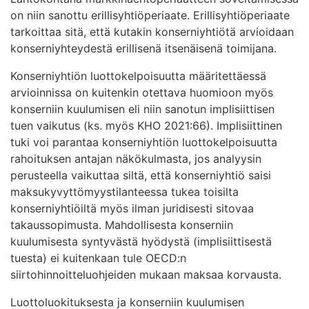
on niin sanottu erillisyhtiöperiaate. Erillisyhtiöperiaate
tarkoittaa sitä, että kutakin konserniyhtiötä arvioidaan
konserniyhteydestä erillisenä itsenäisenä toimijana.
Konserniyhtiön luottokelpoisuutta määritettäessä
arvioinnissa on kuitenkin otettava huomioon myös
konserniin kuulumisen eli niin sanotun implisiittisen
tuen vaikutus (ks. myös KHO 2021:66). Implisiittinen
tuki voi parantaa konserniyhtiön luottokelpoisuutta
rahoituksen antajan näkökulmasta, jos analyysin
perusteella vaikuttaa siltä, että konserniyhtiö saisi
maksukyvyttömyystilanteessa tukea toisilta
konserniyhtiöiltä myös ilman juridisesti sitovaa
takaussopimusta. Mahdollisesta konserniin
kuulumisesta syntyvästä hyödystä (implisiittisestä
tuesta) ei kuitenkaan tule OECD:n
siirtohinnoitteluohjeiden mukaan maksaa korvausta.
Luottoluokituksesta ja konserniin kuulumisen