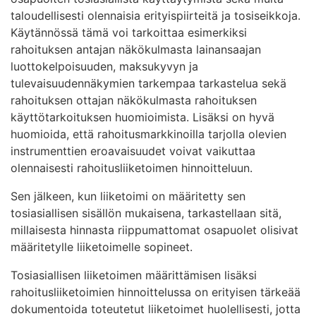
taloudellisesti olennaisia erityispiirteitä ja tosiseikkoja.
Käytännössä tämä voi tarkoittaa esimerkiksi
rahoituksen antajan näkökulmasta lainansaajan
luottokelpoisuuden, maksukyvyn ja
tulevaisuudennäkymien tarkempaa tarkastelua sekä
rahoituksen ottajan näkökulmasta rahoituksen
käyttötarkoituksen huomioimista. Lisäksi on hyvä
huomioida, että rahoitusmarkkinoilla tarjolla olevien
instrumenttien eroavaisuudet voivat vaikuttaa
olennaisesti rahoitusliiketoimen hinnoitteluun.
Sen jälkeen, kun liiketoimi on määritetty sen
tosiasiallisen sisällön mukaisena, tarkastellaan sitä,
millaisesta hinnasta riippumattomat osapuolet olisivat
määritetylle liiketoimelle sopineet.
Tosiasiallisen liiketoimen määrittämisen lisäksi
rahoitusliiketoimien hinnoittelussa on erityisen tärkeää
dokumentoida toteutetut liiketoimet huolellisesti, jotta