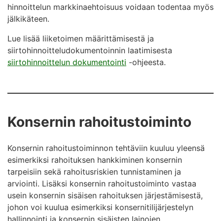
hinnoittelun markkinaehtoisuus voidaan todentaa myös
jälkikäteen.
Lue lisää liiketoimen määrittämisestä ja
siirtohinnoitteludokumentoinnin laatimisesta
siirtohinnoittelun dokumentointi
-ohjeesta.
Konsernin rahoitustoiminto
Konsernin rahoitustoiminnon tehtäviin kuuluu yleensä
esimerkiksi rahoituksen hankkiminen konsernin
tarpeisiin sekä rahoitusriskien tunnistaminen ja
arviointi. Lisäksi konsernin rahoitustoiminto vastaa
usein konsernin sisäisen rahoituksen järjestämisestä,
johon voi kuulua esimerkiksi konsernitilijärjestelyn
hallinnointi ja konsernin sisäisten lainojen