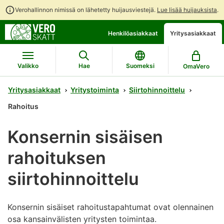
Verohallinnon nimissä on lähetetty huijausviestejä.
Lue lisää huijauksista
.
Siirry
Siirry
Henkilöasiakkaat
Yritysasiakkaat
suoraan
koko
sisältöön
sivuston
hakuun
Valikko
Hae
Suomeksi
OmaVero
Yritysasiakkaat
Yritystoiminta
Siirtohinnoittelu
Rahoitus
Konsernin sisäisen
rahoituksen
siirtohinnoittelu
Konsernin sisäiset rahoitustapahtumat ovat olennainen
osa kansainvälisten yritysten toimintaa.