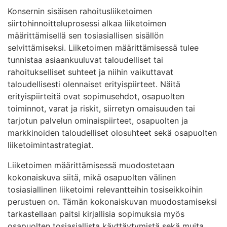
Konsernin sisäisen rahoitusliiketoimen
siirtohinnoitteluprosessi alkaa liiketoimen
määrittämisellä sen tosiasiallisen sisällön
selvittämiseksi. Liiketoimen määrittämisessä tulee
tunnistaa asiaankuuluvat taloudelliset tai
rahoitukselliset suhteet ja niihin vaikuttavat
taloudellisesti olennaiset erityispiirteet. Näitä
erityispiirteitä ovat sopimusehdot, osapuolten
toiminnot, varat ja riskit, siirretyn omaisuuden tai
tarjotun palvelun ominaispiirteet, osapuolten ja
markkinoiden taloudelliset olosuhteet sekä osapuolten
liiketoimintastrategiat.
Liiketoimen määrittämisessä muodostetaan
kokonaiskuva siitä, mikä osapuolten välinen
tosiasiallinen liiketoimi relevantteihin tosiseikkoihin
perustuen on. Tämän kokonaiskuvan muodostamiseksi
tarkastellaan paitsi kirjallisia sopimuksia myös
osapuolten tosiasiallista käyttäytymistä sekä muita