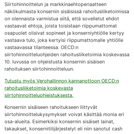
Siirtohinnoittelun ja markkinaehtoperiaatteen
näkökulmasta konsernin sisäisissä rahoitusliiketoimissa
on olennaista varmistua siitä, että sovelletut ehdot
vastaavat ehtoja, joista toisistaan riippumattomat
osapuolet olisivat sopineet ja konserniyhtiölle kertyy
vastaava tulo, joka kertyisi riippumattomalle yhtiölle
vastaavassa tilanteessa. OECD:n
siirtohinnoitteluohjeiden rahoitusliiketoimia koskevassa
10. luvussa on ohjeistusta konsernin sisäisen
rahoituksen siirtohinnoitteluun.
Tutustu myös Verohallinnon kannanottoon OECD:n
rahoitusliiketoimia koskevasta
siirtohinnoitteluohjeistuksesta.
Konsernin sisäiseen rahoitukseen liittyvät
siirtohinnoittelukysymykset voivat käsittää monia eri
osa-alueita. Esimerkiksi konsernin sisäiset lainat,
takaukset, konsernitilijärjestelyt eli niin sanotut cash