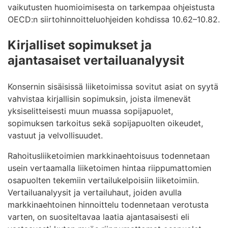
vaikutusten huomioimisesta on tarkempaa ohjeistusta
OECD:n siirtohinnoitteluohjeiden kohdissa 10.62–10.82.
Kirjalliset sopimukset ja
ajantasaiset vertailuanalyysit
Konsernin sisäisissä liiketoimissa sovitut asiat on syytä
vahvistaa kirjallisin sopimuksin, joista ilmenevät
yksiselitteisesti muun muassa sopijapuolet,
sopimuksen tarkoitus sekä sopijapuolten oikeudet,
vastuut ja velvollisuudet.
Rahoitusliiketoimien markkinaehtoisuus todennetaan
usein vertaamalla liiketoimen hintaa riippumattomien
osapuolten tekemiin vertailukelpoisiin liiketoimiin.
Vertailuanalyysit ja vertailuhaut, joiden avulla
markkinaehtoinen hinnoittelu todennetaan verotusta
varten, on suositeltavaa laatia ajantasaisesti eli