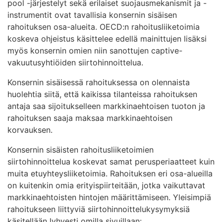
pool -järjestelyt sekä erilaiset suojausmekanismit ja -
instrumentit ovat tavallisia konsernin sisäisen
rahoituksen osa-alueita. OECD:n rahoitusliiketoimia
koskeva ohjeistus käsittelee edellä mainittujen lisäksi
myös konsernin omien niin sanottujen captive-
vakuutusyhtiöiden siirtohinnoittelua.
Konsernin sisäisessä rahoituksessa on olennaista
huolehtia siitä, että kaikissa tilanteissa rahoituksen
antaja saa sijoitukselleen markkinaehtoisen tuoton ja
rahoituksen saaja maksaa markkinaehtoisen
korvauksen.
Konsernin sisäisten rahoitusliiketoimien
siirtohinnoittelua koskevat samat perusperiaatteet kuin
muita etuyhteysliiketoimia. Rahoituksen eri osa-alueilla
on kuitenkin omia erityispiirteitään, jotka vaikuttavat
markkinaehtoisten hintojen määrittämiseen. Yleisimpiä
rahoitukseen liittyviä siirtohinnoittelukysymyksiä
käsitellään lyhyesti omilla sivuillaan: