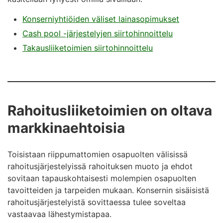
Konserniyhtiöiden väliset lainasopimukset
Cash pool -järjestelyjen siirtohinnoittelu
Takausliiketoimien siirtohinnoittelu
Rahoitusliiketoimien on oltava
markkinaehtoisia
Toisistaan riippumattomien osapuolten välisissä
rahoitusjärjestelyissä rahoituksen muoto ja ehdot
sovitaan tapauskohtaisesti molempien osapuolten
tavoitteiden ja tarpeiden mukaan. Konsernin sisäisistä
rahoitusjärjestelyistä sovittaessa tulee soveltaa
vastaavaa lähestymistapaa.