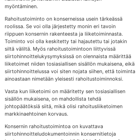
myöntäminen.
Rahoitustoiminto on konserneissa usein tärkeässä
roolissa. Se voi olla järjestetty monin eri tavoin
riippuen konsernin rakenteesta ja liiketoiminnasta.
Toiminto voi olla keskitetty tai hajautettu tai jotakin
siltä väliltä. Myös rahoitustoimintoon liittyvissä
siirtohinnoittelukysymyksissä on olennaista määrittää
liiketoimet niiden tosiasiallisen sisällön mukaisena, eikä
siirtohinnoittelussa voi siten nojata siihen, että toiminta
ainoastaan nimetään yleisesti rahoitustoiminnoksi.
Vasta kun liiketoimi on määritetty sen tosiasiallisen
sisällön mukaisena, on mahdollista tehdä
johtopäätöksiä siitä, mikä olisi rahoitusliiketoimen
markkinaehtoinen korvaus.
Konsernin rahoitustoimintoa on kuvattava
siirtohinnoitteludokumentoinnin konsernitietoja