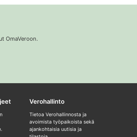
udut OmaVeroon.
jeet
Verohallinto
n
Tietoa Verohallinnosta ja
avoimista työpaikoista sekä
.
ajankohtaisia uutisia ja
tilastoja.