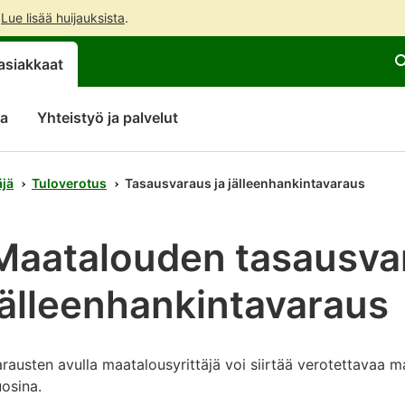
.
Lue lisää huijauksista
.
Siirry
Siirry
Avaa
asiakkaat
suoraan
koko
chattibotin
sisältöön
sivuston
keskustelu
hakuun
ta
Yhteistyö ja palvelut
äjä
Tuloverotus
Tasausvaraus ja jälleenhankintavaraus
Maatalouden tasausvar
jälleenhankintavaraus
rausten avulla maatalousyrittäjä voi siirtää verotettavaa
uosina.