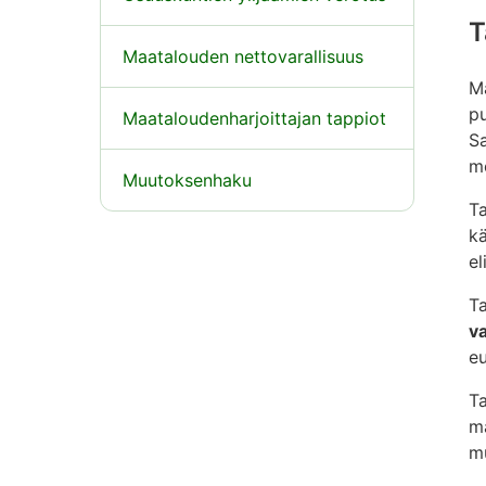
T
Maatalouden nettovarallisuus
M
pu
Maataloudenharjoittajan tappiot
Sa
me
Muutoksenhaku
T
k
el
Ta
v
eu
Ta
ma
mu