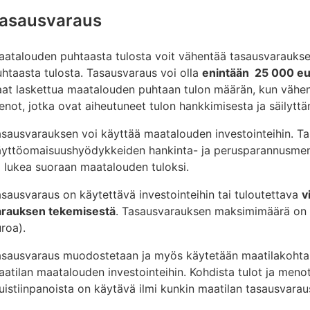
asausvaraus
aatalouden puhtaasta tulosta voit vähentää tasausvarauks
htaasta tulosta. Tasausvaraus voi olla
enintään 25 000 eur
at laskettua maatalouden puhtaan tulon määrän, kun vähen
not, jotka ovat aiheutuneet tulon hankkimisesta ja säilyttä
asausvarauksen voi käyttää maatalouden investointeihin. 
äyttöomaisuushyödykkeiden hankinta- ja perusparannusmen
i lukea suoraan maatalouden tuloksi.
sausvaraus on käytettävä investointeihin tai tuloutettava
v
arauksen tekemisestä
. Tasausvarauksen maksimimäärä on 
roa).
sausvaraus muodostetaan ja myös käytetään maatilakohtaise
atilan maatalouden investointeihin. Kohdista tulot ja menot
istiinpanoista on käytävä ilmi kunkin maatilan tasausvarau