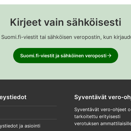
Kirjeet vain sähköisesti
 Suomi.fi-viestit tai sähköisen veropostin, kun kirja
Suomi.fi-viestit ja sähköinen veroposti
eystiedot
Syventävät vero-oh
Syventävät vero-ohjeet o
tarkoitettu erityisesti
verotuksen ammattilaisille
ystiedot ja asiointi