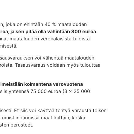
en, joka on enintään 40 % maatalouden
oa, ja sen pitää olla vähintään 800 euroa
.
nät maatalouden veronalaisista tuloista
misestä.
Tasausvarauksen voi vähentää maatalouden
oista. Tasausvaraus voidaan myös tulouttaa
iimeistään kolmantena verovuotena
siis yhteensä 75 000 euroa (3 x 25 000
sti. Et siis voi käyttää tehtyä varausta toisen
 muistiinpanoissa maatiloittain, koska
sten perusteet.