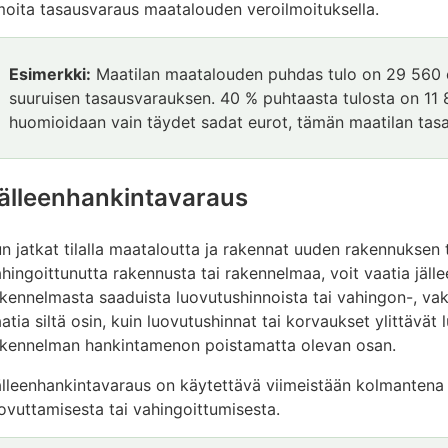
moita tasausvaraus maatalouden veroilmoituksella.
Esimerkki:
Maatilan maatalouden puhdas tulo on 29 560 e
suuruisen tasausvarauksen. 40 % puhtaasta tulosta on 11
huomioidaan vain täydet sadat eurot, tämän maatilan tas
älleenhankintavaraus
n jatkat tilalla maataloutta ja rakennat uuden rakennuksen t
hingoittunutta rakennusta tai rakennelmaa, voit vaatia jäl
kennelmasta saaduista luovutushinnoista tai vahingon-, vak
atia siltä osin, kuin luovutushinnat tai korvaukset ylittävä
akennelman hankintamenon poistamatta olevan osan.
älleenhankintavaraus on käytettävä viimeistään kolmanten
ovuttamisesta tai vahingoittumisesta.