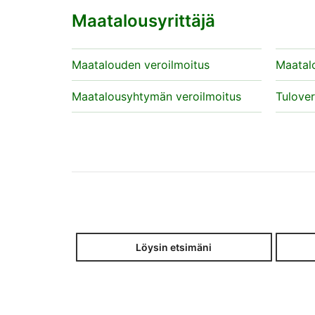
Maatalousyrittäjä
Maatalouden veroilmoitus
Maatal
Maatalousyhtymän veroilmoitus
Tulove
Löysin etsimäni