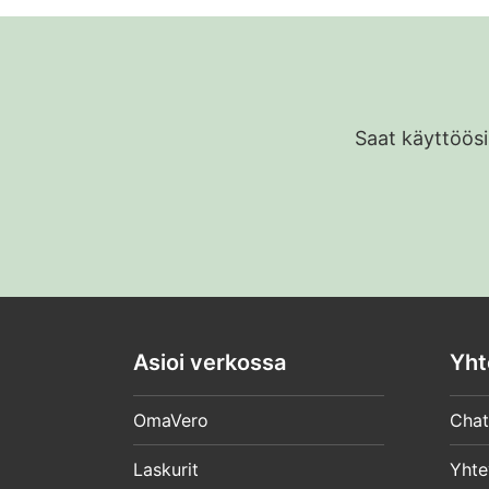
Saat käyttöösi
Asioi verkossa
Yht
OmaVero
Chat
Laskurit
Yhte