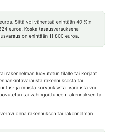
uroa. Siitä voi vähentää enintään 40 %:n
 824 euroa. Koska tasausvarauksena
ausvaraus on enintään 11 800 euroa.
ai rakennelman luovutetun tilalle tai korjaat
leenhankintavarausta rakennuksesta tai
uutus- ja muista korvauksista. Varausta voi
t luovutetun tai vahingoittuneen rakennuksen tai
a verovuonna rakennuksen tai rakennelman