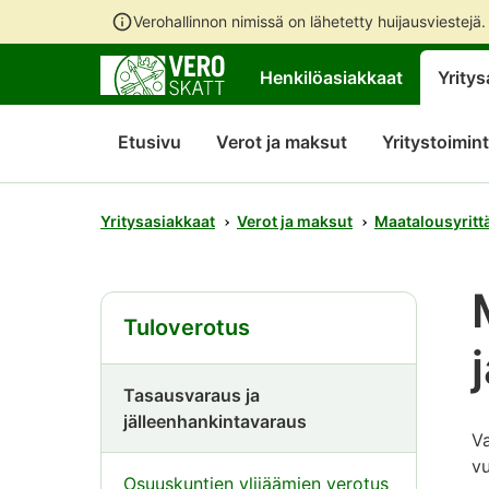
Verohallinnon nimissä on lähetetty huijausviestejä
Henkilöasiakkaat
Yritys
Etusivu
Verot ja maksut
Yritystoimin
Yritysasiakkaat
Verot ja maksut
Maatalousyritt
Tuloverotus
Tasausvaraus ja
jälleenhankintavaraus
Va
v
Osuuskuntien ylijäämien verotus