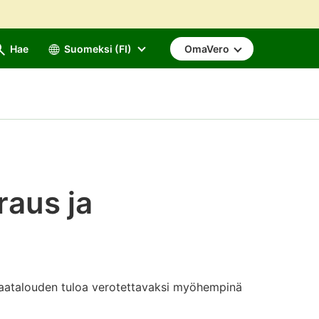
Hae
Suomeksi (FI)
OmaVero
aus ja
 maatalouden tuloa verotettavaksi myöhempinä