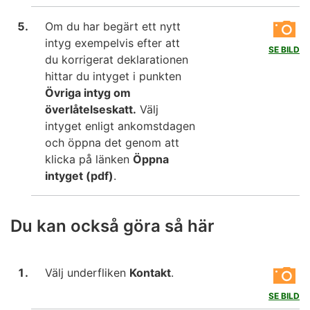
Om du har begärt ett nytt
intyg exempelvis efter att
SE BILD
du korrigerat deklarationen
hittar du intyget i punkten
Övriga intyg om
överlåtelseskatt.
Välj
intyget enligt ankomstdagen
och öppna det genom att
klicka på länken
Öppna
intyget (pdf)
.
Du kan också göra så här
Välj underfliken
Kontakt
.
SE BILD