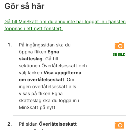
Gör så här
Gå till MinSkatt om du ännu inte har loggat in i tjänsten
(öppnas i ett nytt fönster).
På ingångssidan ska du
öppna fliken
Egna
SE BILD
skatteslag.
Gå till
sektionen Överlåtelseskatt och
välj länken
Visa uppgifterna
om överlåtelseskatt
. Om
ingen överlåtelseskatt alls
visas på fliken Egna
skatteslag ska du logga in i
MinSkatt på nytt.
På sidan
Överlåtelseskatt