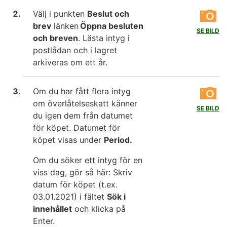
Välj i punkten
Beslut och
brev
länken
Öppna besluten
SE BILD
och breven
. Lästa intyg i
postlådan och i lagret
arkiveras om ett år.
Om du har fått flera intyg
om överlåtelseskatt känner
SE BILD
du igen dem från datumet
för köpet. Datumet för
köpet visas under
Period.
Om du söker ett intyg för en
viss dag, gör så här: Skriv
datum för köpet (t.ex.
03.01.2021) i fältet
Sök i
innehållet
och klicka på
Enter.