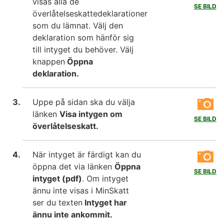
visas alla de
SE BILD
överlåtelseskattedeklarationer
som du lämnat. Välj den
deklaration som hänför sig
till intyget du behöver. Välj
knappen
Öppna
deklaration.
Uppe på sidan ska du välja
länken
Visa intygen om
SE BILD
överlåtelseskatt.
När intyget är färdigt kan du
öppna det via länken
Öppna
SE BILD
intyget (pdf)
. Om intyget
ännu inte visas i MinSkatt
ser du texten
Intyget har
ännu inte ankommit.