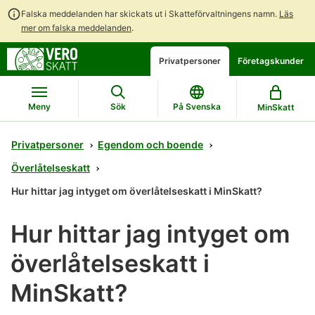
Falska meddelanden har skickats ut i Skatteförvaltningens namn.
Läs
mer om falska meddelanden
.
Gå
Gå
Privatpersoner
Företagskunder
direkt
till
till
hela
innehållet
webbplatsens
Meny
Sök
På Svenska
MinSkatt
sökning
Privatpersoner
Egendom och boende
Överlåtelseskatt
Hur hittar jag intyget om överlåtelseskatt i MinSkatt?
Hur hittar jag intyget om
överlåtelseskatt i
MinSkatt?