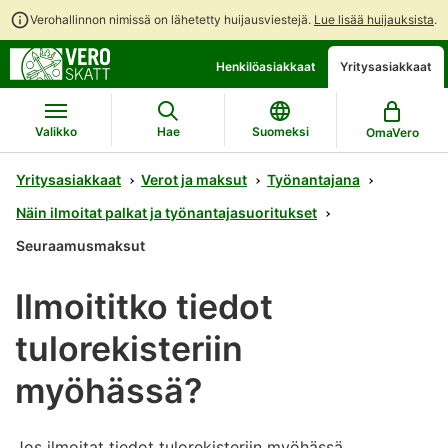
Verohallinnon nimissä on lähetetty huijausviestejä.
Lue lisää huijauksista
.
Siirry
Siirry
Henkilöasiakkaat
Yritysasiakkaat
suoraan
koko
sisältöön
sivuston
hakuun
Valikko
Hae
Suomeksi
OmaVero
Yritysasiakkaat
Verot ja maksut
Työnantajana
Näin ilmoitat palkat ja työnantajasuoritukset
Seuraamusmaksut
Ilmoititko tiedot
tulorekisteriin
myöhässä?
Jos ilmoitat tiedot tulorekisteriin myöhässä,