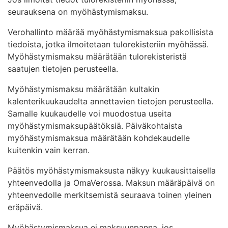
seurauksena on myöhästymismaksu.
Verohallinto määrää myöhästymismaksua pakollisista
tiedoista, jotka ilmoitetaan tulorekisteriin myöhässä.
Myöhästymismaksu määrätään tulorekisteristä
saatujen tietojen perusteella.
Myöhästymismaksu määrätään kultakin
kalenterikuukaudelta annettavien tietojen perusteella.
Samalle kuukaudelle voi muodostua useita
myöhästymismaksupäätöksiä. Päiväkohtaista
myöhästymismaksua määrätään kohdekaudelle
kuitenkin vain kerran.
Päätös myöhästymismaksusta näkyy kuukausittaisella
yhteenvedolla ja OmaVerossa. Maksun määräpäivä on
yhteenvedolle merkitsemistä seuraava toinen yleinen
eräpäivä.
Myöhästymismaksua ei maksuunpanna, jos