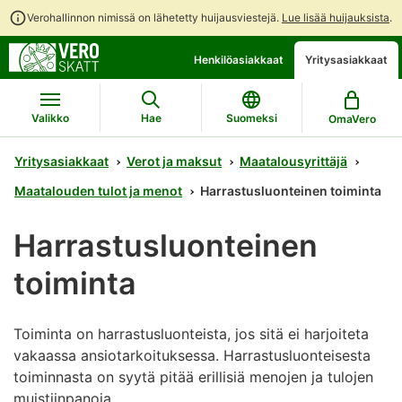
Verohallinnon nimissä on lähetetty huijausviestejä.
Lue lisää huijauksista
.
Siirry
Siirry
Avaa
Henkilöasiakkaat
Yritysasiakkaat
suoraan
koko
chattibotin
sisältöön
sivuston
keskustelu
hakuun
Valikko
Hae
Suomeksi
OmaVero
Yritysasiakkaat
Verot ja maksut
Maatalousyrittäjä
Maatalouden tulot ja menot
Harrastusluonteinen toiminta
Harrastusluonteinen
toiminta
Toiminta on harrastusluonteista, jos sitä ei harjoiteta
vakaassa ansiotarkoituksessa. Harrastusluonteisesta
toiminnasta on syytä pitää erillisiä menojen ja tulojen
muistiinpanoja.