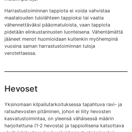
Harrastustoiminnan tappiota ei voida vahvistaa
maatalouden tulolähteen tappioksi tai vaatia
vähennettäväksi pääomatuloista, vaan tappiota
pidetään elinkustannusten luonteisena. Vähentämättä
jääneet menot huomioidaan kuitenkin myöhempinä
vuosina saman harrastustoiminnan tuloja
verotettaessa.
Hevoset
Yksinomaan kilpailutarkoituksessa tapahtuva ravi- ja
ratsuhevosten pitäminen, johon ei liity hevosten
kasvatustoimintaa, on yleensä vähäisessä määrin
harjoitettuna (1-2 hevosta) ja tappiollisena katsottava