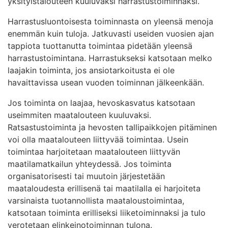
yksityistalouteen kuuluvaksi harrastustoiminnaksi.
Harrastusluontoisesta toiminnasta on yleensä menoja
enemmän kuin tuloja. Jatkuvasti useiden vuosien ajan
tappiota tuottanutta toimintaa pidetään yleensä
harrastustoimintana. Harrastukseksi katsotaan melko
laajakin toiminta, jos ansiotarkoitusta ei ole
havaittavissa usean vuoden toiminnan jälkeenkään.
Jos toiminta on laajaa, hevoskasvatus katsotaan
useimmiten maatalouteen kuuluvaksi.
Ratsastustoiminta ja hevosten tallipaikkojen pitäminen
voi olla maatalouteen liittyvää toimintaa. Usein
toimintaa harjoitetaan maatalouteen liittyvän
maatilamatkailun yhteydessä. Jos toiminta
organisatorisesti tai muutoin järjestetään
maataloudesta erillisenä tai maatilalla ei harjoiteta
varsinaista tuotannollista maataloustoimintaa,
katsotaan toiminta erilliseksi liiketoiminnaksi ja tulo
verotetaan elinkeinotoiminnan tulona.