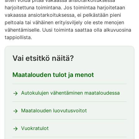
siten voida pitää vakaassa ansiotarkoituksessa
harjoitettuna toimintana. Jos toimintaa harjoitetaan
vakaassa ansiotarkoituksessa, ei pelkästään pieni
peltoala tai vähäinen erityisviljely ole este menojen
vähentämiselle. Uusi toiminta saattaa olla alkuvuosina
tappiollista.
Vai etsitkö näitä?
Maatalouden tulot ja menot
Autokulujen vähentäminen maataloudessa
Maatalouden luovutusvoitot
Vuokratulot