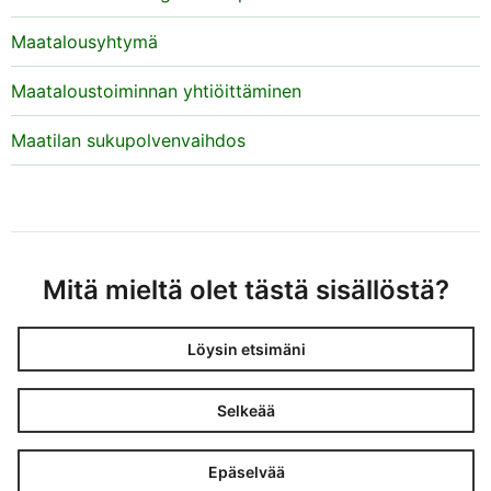
Maatalousyhtymä
Maataloustoiminnan yhtiöittäminen
Maatilan sukupolvenvaihdos
Mitä mieltä olet tästä sisällöstä?
Löysin etsimäni
Selkeää
Epäselvää