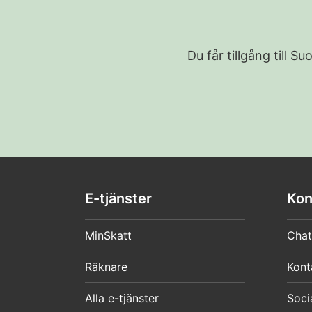
Du får tillgång till 
E-tjänster
Kon
MinSkatt
Chat
Räknare
Kont
Alla e-tjänster
Soci