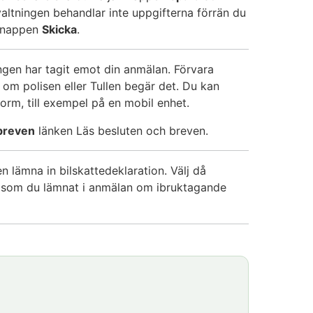
valtningen behandlar inte uppgifterna förrän du
 knappen
Skicka
.
ingen har tagit emot din anmälan. Förvara
om polisen eller Tullen begär det. Du kan
 form, till exempel på en mobil enhet.
breven
länken Läs besluten och breven.
n lämna in bilskattedeklaration. Välj då
r som du lämnat i anmälan om ibruktagande