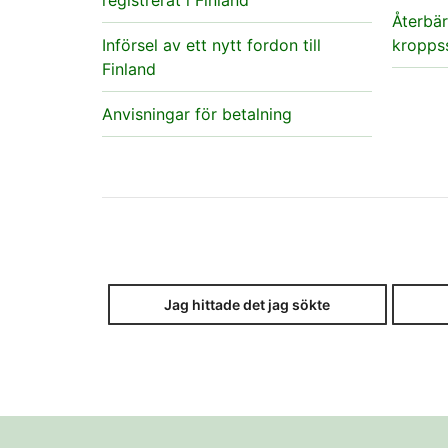
registrerat i Finland
Återbär
Införsel av ett nytt fordon till
kropps
Finland
Anvisningar för betalning
Jag hittade det jag sökte