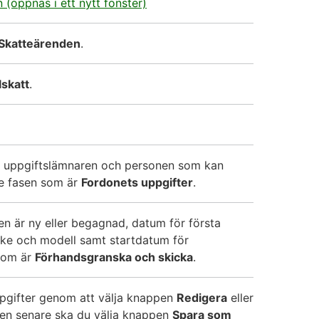
n (öppnas i ett nytt fönster)
Skatteärenden
.
lskatt
.
om uppgiftslämnaren och personen som kan
nde fasen som är
Fordonets uppgifter
.
en är ny eller begagnad, datum för första
rke och modell samt startdatum för
 som är
Förhandsgranska och skicka
.
uppgifter genom att välja knappen
Redigera
eller
ionen senare ska du välja knappen
Spara som