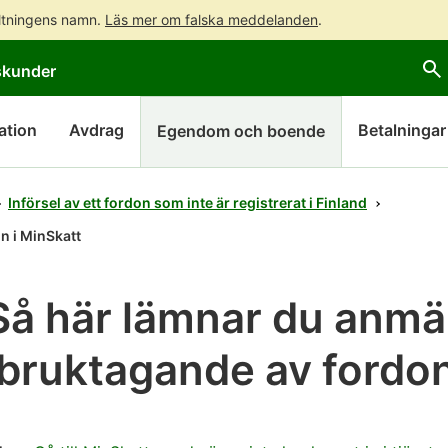
altningens namn.
Läs mer om falska meddelanden
.
Gå
Gå
skunder
direkt
till
till
hela
innehållet
webbplatsens
ation
Avdrag
Betalningar
Egendom och boende
sökning
Införsel av ett fordon som inte är registrerat i Finland
n i MinSkatt
Så här lämnar du anm
ibruktagande av fordon