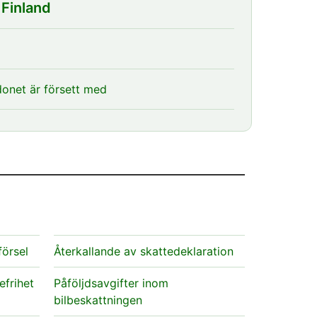
 Finland
donet är försett med
försel
Återkallande av skattedeklaration
efrihet
Påföljdsavgifter inom
bilbeskattningen