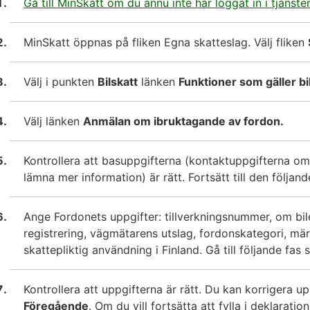
Gå till MinSkatt om du ännu inte har loggat in i tjänste
MinSkatt öppnas på fliken Egna skatteslag. Välj fliken
Välj i punkten
Bilskatt
länken
Funktioner som gäller bi
Välj länken
Anmälan om ibruktagande av fordon.
Kontrollera att basuppgifterna (kontaktuppgifterna 
lämna mer information) är rätt. Fortsätt till den följa
Ange Fordonets uppgifter: tillverkningsnummer, om bil
registrering, vägmätarens utslag, fordonskategori, mä
skattepliktig användning i Finland. Gå till följande fas
Kontrollera att uppgifterna är rätt. Du kan korrigera 
Föregående
. Om du vill fortsätta att fylla i deklarat