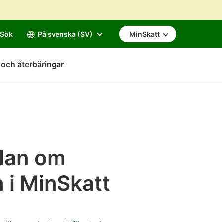
Sök
På svenska (SV)
MinSkatt
 och återbäringar
älan om
 i MinSkatt