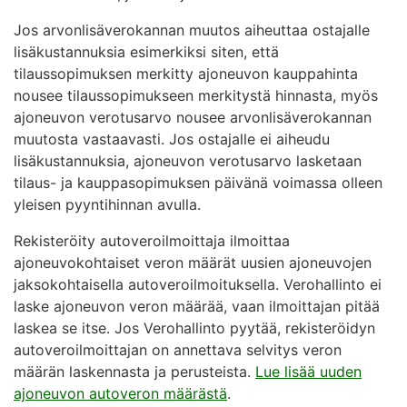
Jos arvonlisäverokannan muutos aiheuttaa ostajalle
lisäkustannuksia esimerkiksi siten, että
tilaussopimuksen merkitty ajoneuvon kauppahinta
nousee tilaussopimukseen merkitystä hinnasta, myös
ajoneuvon verotusarvo nousee arvonlisäverokannan
muutosta vastaavasti. Jos ostajalle ei aiheudu
lisäkustannuksia, ajoneuvon verotusarvo lasketaan
tilaus- ja kauppasopimuksen päivänä voimassa olleen
yleisen pyyntihinnan avulla.
Rekisteröity autoveroilmoittaja ilmoittaa
ajoneuvokohtaiset veron määrät uusien ajoneuvojen
jaksokohtaisella autoveroilmoituksella. Verohallinto ei
laske ajoneuvon veron määrää, vaan ilmoittajan pitää
laskea se itse. Jos Verohallinto pyytää, rekisteröidyn
autoveroilmoittajan on annettava selvitys veron
määrän laskennasta ja perusteista.
Lue lisää uuden
ajoneuvon autoveron määrästä
.