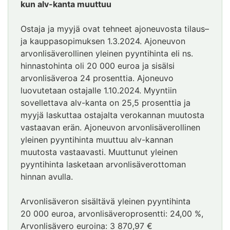
alkaa
kun alv-kanta muuttuu
Ostaja ja myyjä ovat tehneet ajoneuvosta tilaus–
ja kauppasopimuksen 1.3.2024. Ajoneuvon
arvonlisäverollinen yleinen pyyntihinta eli ns.
hinnastohinta oli 20 000 euroa ja sisälsi
arvonlisäveroa 24 prosenttia. Ajoneuvo
luovutetaan ostajalle 1.10.2024. Myyntiin
sovellettava alv-kanta on 25,5 prosenttia ja
myyjä laskuttaa ostajalta verokannan muutosta
vastaavan erän. Ajoneuvon arvonlisäverollinen
yleinen pyyntihinta muuttuu alv-kannan
muutosta vastaavasti. Muuttunut yleinen
pyyntihinta lasketaan arvonlisäverottoman
hinnan avulla.
Arvonlisäveron sisältävä yleinen pyyntihinta
20 000 euroa, arvonlisäveroprosentti: 24,00 %,
Arvonlisävero euroina: 3 870,97 €