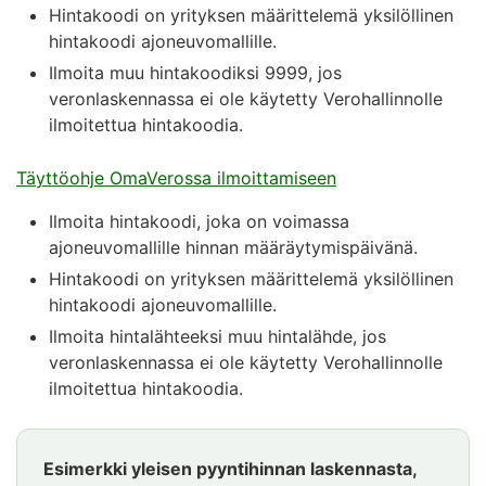
Hintakoodi on yrityksen määrittelemä yksilöllinen
hintakoodi ajoneuvomallille.
Ilmoita muu hintakoodiksi 9999, jos
veronlaskennassa ei ole käytetty Verohallinnolle
ilmoitettua hintakoodia.
Täyttöohje OmaVerossa ilmoittamiseen
Ilmoita hintakoodi, joka on voimassa
ajoneuvomallille hinnan määräytymispäivänä.
Hintakoodi on yrityksen määrittelemä yksilöllinen
hintakoodi ajoneuvomallille.
Ilmoita hintalähteeksi muu hintalähde, jos
veronlaskennassa ei ole käytetty Verohallinnolle
ilmoitettua hintakoodia.
Esimerkki
Esimerkki yleisen pyyntihinnan laskennasta,