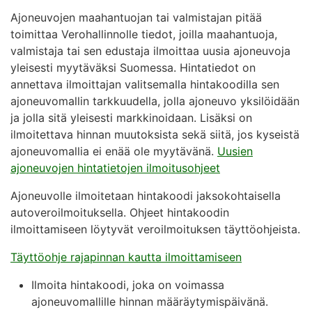
Ajoneuvojen maahantuojan tai valmistajan pitää
toimittaa Verohallinnolle tiedot, joilla maahantuoja,
valmistaja tai sen edustaja ilmoittaa uusia ajoneuvoja
yleisesti myytäväksi Suomessa. Hintatiedot on
annettava ilmoittajan valitsemalla hintakoodilla sen
ajoneuvomallin tarkkuudella, jolla ajoneuvo yksilöidään
ja jolla sitä yleisesti markkinoidaan. Lisäksi on
ilmoitettava hinnan muutoksista sekä siitä, jos kyseistä
ajoneuvomallia ei enää ole myytävänä.
Uusien
ajoneuvojen hintatietojen ilmoitusohjeet
Ajoneuvolle ilmoitetaan hintakoodi jaksokohtaisella
autoveroilmoituksella. Ohjeet hintakoodin
ilmoittamiseen löytyvät veroilmoituksen täyttöohjeista.
Täyttöohje rajapinnan kautta ilmoittamiseen
Ilmoita hintakoodi, joka on voimassa
ajoneuvomallille hinnan määräytymispäivänä.