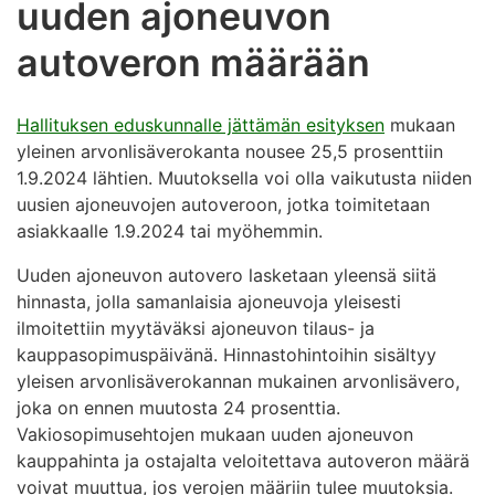
uuden ajoneuvon
autoveron määrään
Hallituksen eduskunnalle jättämän esityksen
mukaan
yleinen arvonlisäverokanta nousee 25,5 prosenttiin
1.9.2024 lähtien. Muutoksella voi olla vaikutusta niiden
uusien ajoneuvojen autoveroon, jotka toimitetaan
asiakkaalle 1.9.2024 tai myöhemmin.
Uuden ajoneuvon autovero lasketaan yleensä siitä
hinnasta, jolla samanlaisia ajoneuvoja yleisesti
ilmoitettiin myytäväksi ajoneuvon tilaus- ja
kauppasopimuspäivänä. Hinnastohintoihin sisältyy
yleisen arvonlisäverokannan mukainen arvonlisävero,
joka on ennen muutosta 24 prosenttia.
Vakiosopimusehtojen mukaan uuden ajoneuvon
kauppahinta ja ostajalta veloitettava autoveron määrä
voivat muuttua, jos verojen määriin tulee muutoksia.