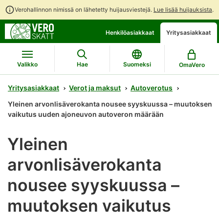
Verohallinnon nimissä on lähetetty huijausviestejä.
Lue lisää huijauksista
.
Siirry
Siirry
Henkilöasiakkaat
Yritysasiakkaat
suoraan
koko
sisältöön
sivuston
hakuun
Valikko
Hae
Suomeksi
OmaVero
Yritysasiakkaat
Verot ja maksut
Autoverotus
Yleinen arvonlisäverokanta nousee syyskuussa – muutoksen
vaikutus uuden ajoneuvon autoveron määrään
Yleinen
arvonlisäverokanta
nousee syyskuussa –
muutoksen vaikutus