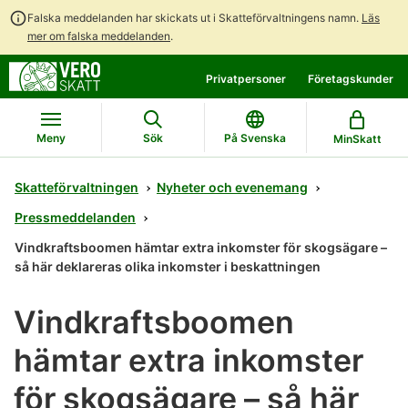
Falska meddelanden har skickats ut i Skatteförvaltningens namn.
Läs
mer om falska meddelanden
.
Gå
Gå
Privatpersoner
Företagskunder
direkt
till
till
hela
innehållet
webbplatsens
Meny
Sök
På Svenska
MinSkatt
sökning
Skatteförvaltningen
Nyheter och evenemang
Pressmeddelanden
Vindkraftsboomen hämtar extra inkomster för skogsägare –
så här deklareras olika inkomster i beskattningen
Vindkraftsboomen
hämtar extra inkomster
för skogsägare – så här