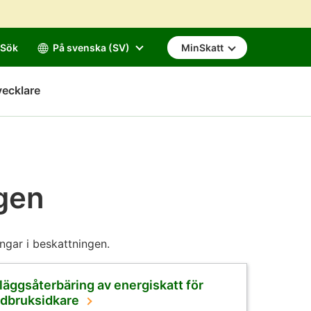
Sök
På svenska (SV)
MinSkatt
vecklare
ngen
gar i beskattningen.
lläggsåterbäring av energiskatt för
rdbruksidkare