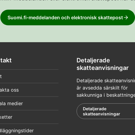
Suomi.fi-meddelanden och elektronisk skattepost
takt
Detaljerade
skatteanvisningar
t
Detaljerade skatteanvisni
är avsedda särskilt för
akta oss
sakkunniga i beskattning
ala medier
Detaljerade
skatteanvisningar
ketter
läggningstider