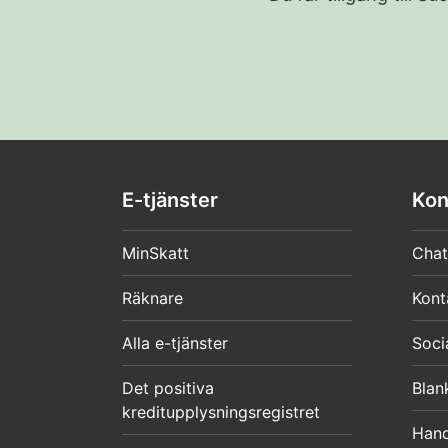
E-tjänster
Kon
MinSkatt
Chat
Räknare
Kont
Alla e-tjänster
Soci
Det positiva
Blan
kreditupplysningsregistret
Hand