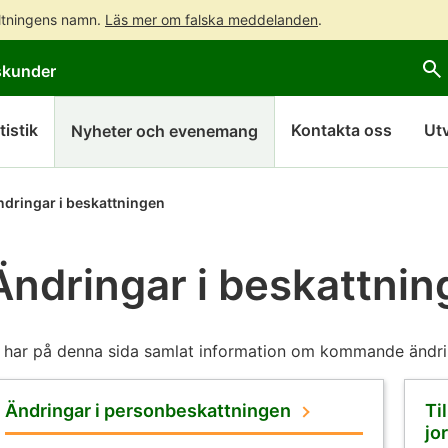
altningens namn.
Läs mer om falska meddelanden
.
Gå
Gå
skunder
direkt
till
till
hela
innehållet
webbplatsens
tistik
Kontakta oss
Ut
Nyheter och evenemang
sökning
ndringar i beskattningen
Ändringar i beskattni
 har på denna sida samlat information om kommande ändrin
Ändringar i personbeskattningen
Ti
jo