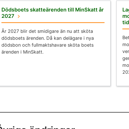
Dödsboets skatteärenden till MinSkatt år
La
2027
mo
ti
År 2027 blir det smidigare än nu att sköta
Be
dödsboets ärenden. Då kan delägare i nya
mo
dödsbon och fullmaktshavare sköta boets
ve
ärenden i MinSkatt.
ge
mo
20