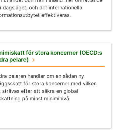
ån utlandet och från Finland mer omfattande
i dagsläget, och det internationella
ormationsutbytet effektiveras.
nimiskatt för stora koncerner (OECD:s
dra pelare)
dra pelaren handlar om en sådan ny
läggsskatt för stora koncerner med vilken
 strävas efter att säkra en global
skattning på minst miniminivå.