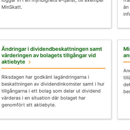
loggar in i en myndighets e-tjänst, till exempel
fr
MinSkatt.
än 
inf
Ändringar i dividendbeskattningen samt
Mi
värderingen av bolagets tillgångar vid
an
aktiebyte
An
Riksdagen har godkänt lagändringarna i
til
beskattningen av dividendinkomster samt i hur
det
tillgångarna i ett bolag som delar ut dividend
be
värderas i en situation där bolaget har
genomfört ett aktiebyte.