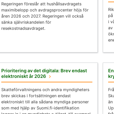
Regeringen föreslår att hushållsavdragets
Ri
maximibelopp och avdragsprocenter höjs för
på
åren 2026 och 2027. Regeringen vill också
i v
sänka självriskandelen för
av
resekostnadsavdraget.
ök
en
Prioritering av det digitala: Brev endast
En
elektroniskt år 2026
kr
Skatteförvaltningens och andra myndigheters
Fr
brev skickas i fortsättningen endast
Sk
elektroniskt till alla sådana myndiga personer
än
som med hjälp av Suomi.fi-identifikation
Up