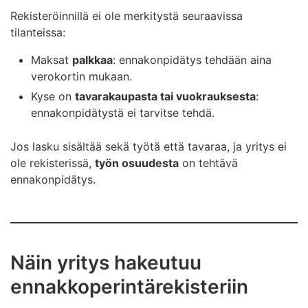
Rekisteröinnillä ei ole merkitystä seuraavissa
Jos yritys ei ole ennakkoperintärekisterissä,
Kotitalous tai kuolinpesä voi saada
tilanteissa:
asiakkaan pitää tehdä ennakonpidätys siitä
kotitalousvähennyksen, jos työ siihen oikeuttaa.
korvauksesta, jonka se maksaa yritykselle työstä tai
Maksat
palkkaa
: ennakonpidätys tehdään aina
palvelusta.
Lue lisää kotitalousvähennyksestä.
verokortin mukaan.
Ennakonpidätys lasketaan laskun loppusummasta,
Kyse on
tavarakaupasta tai vuokrauksesta
:
josta on vähennetty arvonlisävero.
ennakonpidätystä ei tarvitse tehdä.
Ennakonpidätyksen määrät:
Jos lasku sisältää sekä työtä että tavaraa, ja yritys ei
Yhteisöt ja yhtymät (esim. osakeyhtiö, yhdistys,
ole rekisterissä,
työn osuudesta
on tehtävä
avoin yhtiö): 13 %.
ennakonpidätys.
Liikkeen- tai ammatinharjoittajat ja muut
yksityishenkilöt: työkorvauksen verokortin
mukainen prosentti. Jos henkilö ei ole esittänyt
verokorttia, ennakonpidätys on 60 %.
Näin yritys hakeutuu
Lue ohjeet ennakonpidätyksen tekemisestä ja
ennakkoperintärekisteriin
maksamisesta: Työnantajan velvollisuudet -
ratkaisuapuri.