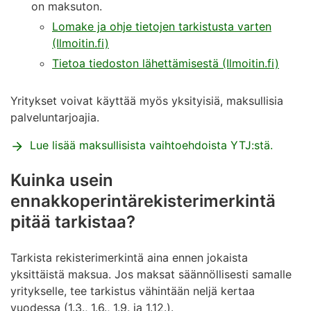
on maksuton.
Lomake ja ohje tietojen tarkistusta varten
(Ilmoitin.fi)
Tietoa tiedoston lähettämisestä (Ilmoitin.fi)
Yritykset voivat käyttää myös yksityisiä, maksullisia
palveluntarjoajia.
Lue lisää maksullisista vaihtoehdoista YTJ:stä.
Kuinka usein
ennakkoperintärekisterimerkintä
pitää tarkistaa?
Tarkista rekisterimerkintä aina ennen jokaista
yksittäistä maksua. Jos maksat säännöllisesti samalle
yritykselle, tee tarkistus vähintään neljä kertaa
vuodessa (1.3., 1.6., 1.9. ja 1.12.).