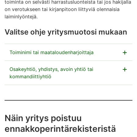
toiminta on selvästi harrastusluonteista tai jos hakijalla
on verotukseen tai kirjanpitoon liittyviä olennaisia
laiminlyöntejä.
Valitse ohje yritysmuotosi mukaan
Toiminimi tai maataloudenharjoittaja
Voit hakeutua ennakkoperintärekisteriin OmaVerossa
Osakeyhtiö, yhdistys, avoin yhtiö tai
samalla, kun aloitat yritystoiminnan. Voit hakeutua
kommandiittiyhtiö
rekisteriin myös myöhemmin, kun sinulla on Y-tunnus.
Voit hakeutua ennakkoperintärekisteriin
Siirry OmaVeroon
perustamisilmoituksella YTJ-palvelussa.
Näin haet Y-tunnusta ja ilmoittaudut Verohallinnon
Jos sinulla on jo Y-tunnus, voit hakeutua rekisteriin
rekistereihin OmaVerossa
Näin yritys poistuu
myös OmaVerossa. Vaihtoehtoisesti voit hakeutua
ennakkoperintärekisteristä
rekisteriin tekemällä muutosilmoituksen YTJ-
Jos teet perustamisilmoituksen YTJ-palvelussa, voit
palvelussa
ilmoittaa yrityksen ennakkoperintärekisteriin