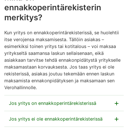
ennakkoperintärekisterin
merkitys?
Kun yritys on ennakkoperintärekisterissä, se huolehtii
itse verojensa maksamisesta. Tällöin asiakas –
esimerkiksi toinen yritys tai kotitalous – voi maksaa
yritykseltä saamansa laskun sellaisenaan, eikä
asiakkaan tarvitse tehdä ennakonpidätystä yritykselle
maksamastaan korvauksesta. Jos taas yritys ei ole
rekisterissä, asiakas joutuu tekemään ennen laskun
maksamista ennakonpidätyksen ja maksamaan sen
Verohallinnolle.
Jos yritys on ennakkoperintärekisterissä
Jos yritys ei ole ennakkoperintärekisterissä
Riittää, että asiakas maksaa laskun.
Työn tehnyt yritys hoitaa itse verojen maksun.