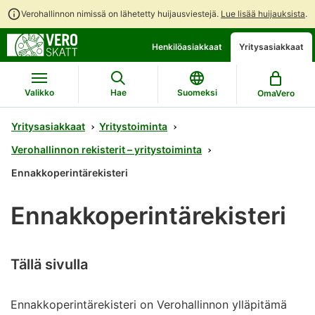
Verohallinnon nimissä on lähetetty huijausviestejä.
Lue lisää huijauksista
.
Siirry
Siirry
Avaa
Henkilöasiakkaat
Yritysasiakkaat
suoraan
koko
chattibotin
sisältöön
sivuston
keskustelu
hakuun
Valikko
Hae
Suomeksi
OmaVero
Yritysasiakkaat
Yritystoiminta
Verohallinnon rekisterit – yritystoiminta
Ennakkoperintärekisteri
Ennakkoperintärekisteri
Tällä sivulla
Ennakkoperintärekisteri on Verohallinnon ylläpitämä