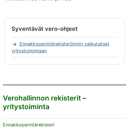
Syventävät vero-ohjeet
Huomio
alkaa.
Ennakkoperintärekisteröinnin vaikutukset
yritystoimintaan
Huomio
päättyy
Verohallinnon rekisterit –
yritystoiminta
Ennakkoperintärekisteri