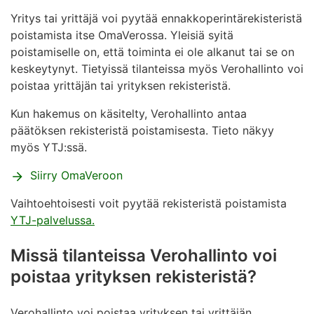
muutosilmoituksella.
Yritys tai yrittäjä voi pyytää ennakkoperintärekisteristä
Näin ilmoittaudut Verohallinnon rekistereihin
poistamista itse OmaVerossa. Yleisiä syitä
OmaVerossa
YTJ-palvelu
poistamiselle on, että toiminta ei ole alkanut tai se on
YTJ-palvelu
keskeytynyt. Tietyissä tilanteissa myös Verohallinto voi
poistaa yrittäjän tai yrityksen rekisteristä.
Kun hakemus on käsitelty, Verohallinto antaa
päätöksen rekisteristä poistamisesta. Tieto näkyy
myös YTJ:ssä.
Siirry OmaVeroon
Vaihtoehtoisesti voit pyytää rekisteristä poistamista
YTJ-palvelussa.
Missä tilanteissa Verohallinto voi
poistaa yrityksen rekisteristä?
Verohallinto voi poistaa yrityksen tai yrittäjän