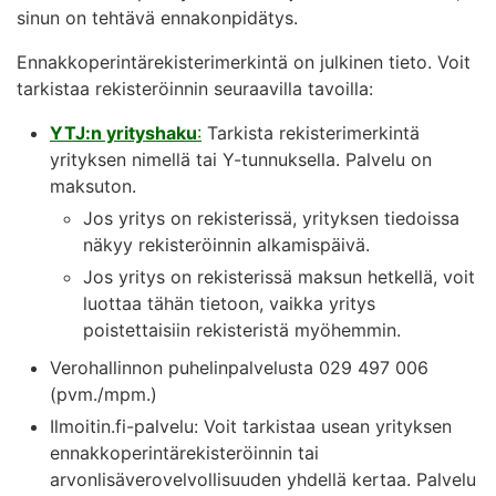
sinun on tehtävä ennakonpidätys.
Ennakkoperintärekisterimerkintä on julkinen tieto. Voit
tarkistaa rekisteröinnin seuraavilla tavoilla:
YTJ:n yrityshaku
:
Tarkista rekisterimerkintä
yrityksen nimellä tai Y-tunnuksella. Palvelu on
maksuton.
Jos yritys on rekisterissä, yrityksen tiedoissa
näkyy rekisteröinnin alkamispäivä.
Jos yritys on rekisterissä maksun hetkellä, voit
luottaa tähän tietoon, vaikka yritys
poistettaisiin rekisteristä myöhemmin.
Verohallinnon puhelinpalvelusta 029 497 006
(pvm./mpm.)
Ilmoitin.fi-palvelu: Voit tarkistaa usean yrityksen
ennakkoperintärekisteröinnin tai
arvonlisäverovelvollisuuden yhdellä kertaa. Palvelu