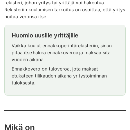
rekisteri, johon yritys tai yrittäjä voi hakeutua.
Rekisteriin kuulumisen tarkoitus on osoittaa, että yritys
hoitaa veronsa itse.
Huomio uusille yrittäjille
Huomio
alkaa.
Vaikka kuulut ennakkoperintärekisteriin, sinun
pitää itse hakea ennakkoveroa ja maksaa sitä
vuoden aikana.
Ennakkovero on tuloveroa, jota maksat
etukäteen tilikauden aikana yritystoiminnan
tuloksesta.
Huomio
päättyy
Mikä on