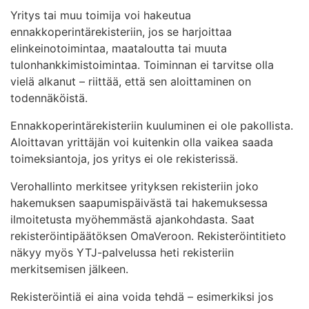
Yritys tai muu toimija voi hakeutua
ennakkoperintärekisteriin, jos se harjoittaa
elinkeinotoimintaa, maataloutta tai muuta
tulonhankkimistoimintaa. Toiminnan ei tarvitse olla
vielä alkanut – riittää, että sen aloittaminen on
todennäköistä.
Ennakkoperintärekisteriin kuuluminen ei ole pakollista.
Aloittavan yrittäjän voi kuitenkin olla vaikea saada
toimeksiantoja, jos yritys ei ole rekisterissä.
Verohallinto merkitsee yrityksen rekisteriin joko
hakemuksen saapumispäivästä tai hakemuksessa
ilmoitetusta myöhemmästä ajankohdasta. Saat
rekisteröintipäätöksen OmaVeroon. Rekisteröintitieto
näkyy myös YTJ-palvelussa heti rekisteriin
merkitsemisen jälkeen.
Rekisteröintiä ei aina voida tehdä – esimerkiksi jos