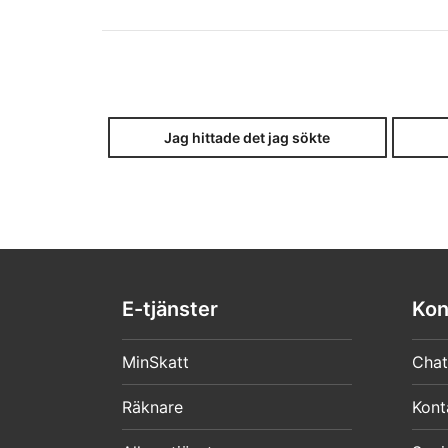
Jag hittade det jag sökte
E-tjänster
Kon
MinSkatt
Chat
Räknare
Kont