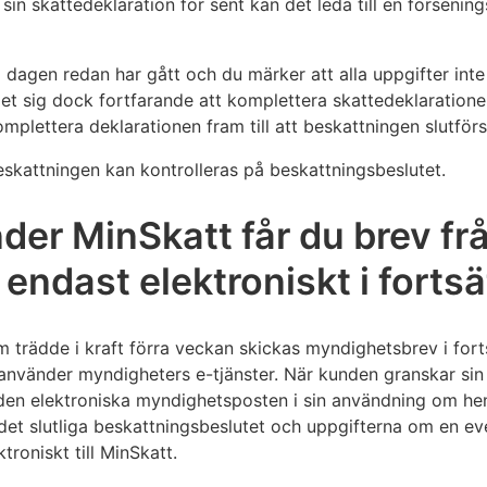
n skattedeklaration för sent kan det leda till en försenings
dagen redan har gått och du märker att alla uppgifter inte
det sig dock fortfarande att komplettera skattedeklaration
omplettera deklarationen fram till att beskattningen slutförs,
skattningen kan kontrolleras på beskattningsbeslutet.
er MinSkatt får du brev fr
endast elektroniskt i forts
 trädde i kraft förra veckan skickas myndighetsbrev i fortsä
använder myndigheters e-tjänster. När kunden granskar sin 
den elektroniska myndighetsposten i sin användning om hen 
et slutliga beskattningsbeslutet och uppgifterna om en even
troniskt till MinSkatt.