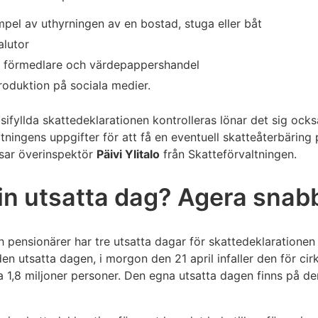
mpel av uthyrningen av en bostad, stuga eller båt
alutor
a förmedlare och värdepappershandel
roduktion på sociala medier.
ifyllda skattedeklarationen kontrolleras lönar det sig också
ningens uppgifter för att få en eventuell skatteåterbäring
psar överinspektör
Päivi Ylitalo
från Skatteförvaltningen.
n utsatta dag? Agera snab
pensionärer har tre utsatta dagar för skattedeklarationen i
den utsatta dagen, i morgon den 21 april infaller den för ci
ka 1,8 miljoner personer. Den egna utsatta dagen finns på de