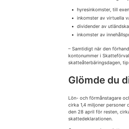
hyresinkomster, till exe
inkomster av virtuella v
dividender av utländsk
inkomster av innehållsp
– Samtidigt när den förhands
kontonummer i Skatteförvalt
skatteåterbäringsdagen, ti
Glömde du di
Lön- och förmånstagare och 
cirka 1,4 miljoner personer 
den 28 april för resten, cir
skattedeklarationen.