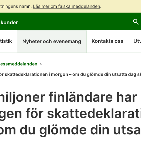
altningens namn.
Läs mer om falska meddelanden
.
Gå
Gå
skunder
direkt
till
till
hela
innehållet
webbplatsens
tistik
Kontakta oss
Ut
Nyheter och evenemang
sökning
ressmeddelanden
 för skattedeklarationen i morgon – om du glömde din utsatta dag 
miljoner finländare har
gen för skattedeklarat
om du glömde din utsa