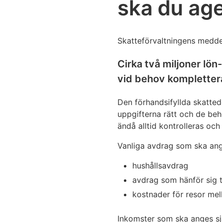
ska du ag
Skatteförvaltningens medd
Cirka två miljoner lö
vid behov komplettera
Den förhandsifyllda skatted
uppgifterna rätt och de beh
ändå alltid kontrolleras oc
Vanliga avdrag som ska ang
hushållsavdrag
avdrag som hänför sig t
kostnader för resor mel
Inkomster som ska anges sj