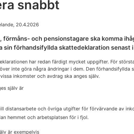
era snabbt
elande, 20.4.2026
n-, förmåns- och pensionstagare ska komma ihåg
 sin förhandsifyllda skattedeklaration senast i
eklarationen har redan färdigt mycket uppgifter. För största
över inte göra några ändringar i dem. Den förhandsifyllda 
h vissa inkomster och avdrag ska anges själv.
es själv är
ill distansarbete och övriga utgifter för förvärvande av in
lan hemmet och arbetsplatsen för i fjol.
älv är exempelvis