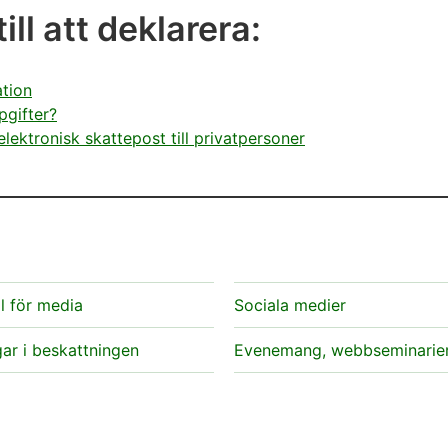
ill att deklarera:
ation
pgifter?
ektronisk skattepost till privatpersoner
l för media
Sociala medier
ar i beskattningen
Evenemang, webbseminarie