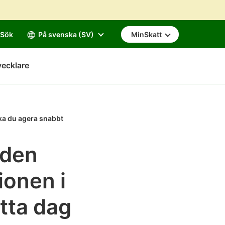
Sök
På svenska (SV)
MinSkatt
vecklare
ska du agera snabbt
 den
ionen i
tta dag