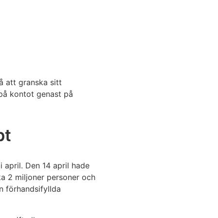
 att granska sitt
 på kontot genast på
bt
 april. Den 14 april hade
rka 2 miljoner personer och
n förhandsifyllda